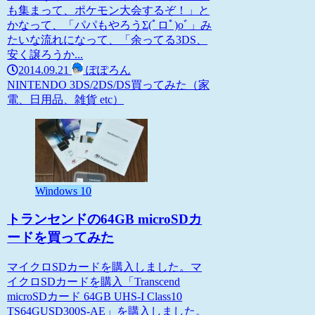
も集まって、ポケモン大会するぞ！」と
かなって、「パパもやろうΣ(ﾟロﾟ)oﾞ」み
たいな流れになって、「余ってる3DS、
安く譲ろうか...
2014.09.21
ぽぽろん
NINTENDO 3DS/2DS/DS
買ってみた（家
電、日用品、雑貨 etc）
Windows 10
トランセンドの64GB microSDカ
ードを買ってみた
マイクロSDカードを購入しました。マ
イクロSDカードを購入「Transcend
microSDカード 64GB UHS-I Class10
TS64GUSD300S-AE」を購入しました。