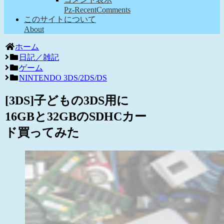
Pz-RecentComments
このサイトについて
About
ホーム
日記／雑記
ゲーム
NINTENDO 3DS/2DS/DS
[3DS]子どもの3DS用に
16GBと32GBのSDHCカー
ド買ってみた