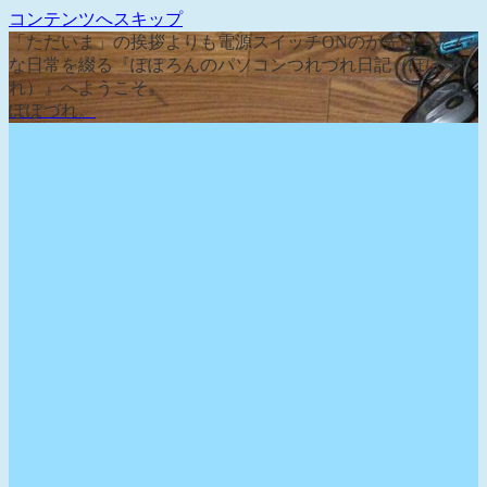
コンテンツへスキップ
「ただいま」の挨拶よりも電源スイッチONのが先な、そん
な日常を綴る『ぽぽろんのパソコンつれづれ日記（ぽぽづ
れ）』へようこそ。
ぽぽづれ。