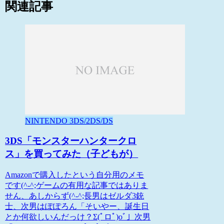
関連記事
NINTENDO 3DS/2DS/DS
3DS「モンスターハンタークロ
ス」を買ってみた（子どもが）
Amazonで購入したという自分用のメモ
です(^-^;ゲームの有用な記事ではありま
せん、あしからず(^-^;長男はゼルダ3銃
士、次男はぽぽろん「そいやー、誕生日
とか何欲しいんだっけ？Σ(ﾟロﾟ)oﾞ」次男