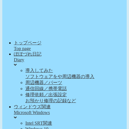
トップページ
Top page
ぽぽづれ日記
Diary
導入してみた
ソフトウェアをや周辺機器の導入
周辺機器／パーツ
通信回線／携帯電話
修理依頼／出張設定
お預かり修理の記録など
ウィンドウズ関連
Microsoft Windows
Intel SRT関連
Windows 10