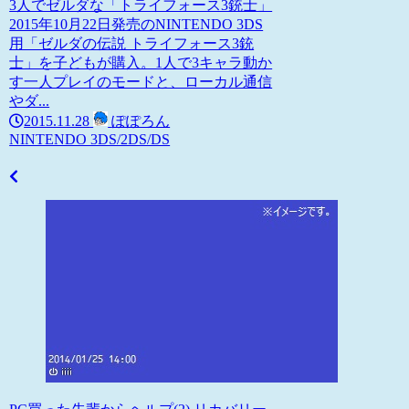
3人でゼルダな「トライフォース3銃士」
2015年10月22日発売のNINTENDO 3DS
用「ゼルダの伝説 トライフォース3銃
士」を子どもが購入。1人で3キャラ動か
す一人プレイのモードと、ローカル通信
やダ...
2015.11.28
ぽぽろん
NINTENDO 3DS/2DS/DS