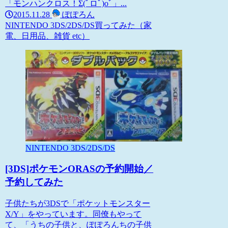
「モンハンクロス！Σ(ﾟロﾟ)oﾞ」...
2015.11.28
ぽぽろん
NINTENDO 3DS/2DS/DS
買ってみた（家
電、日用品、雑貨 etc）
NINTENDO 3DS/2DS/DS
[3DS]ポケモンORASの予約開始／
予約してみた
子供たちが3DSで「ポケットモンスター
X/Y」をやっています。同僚もやって
て、「うちの子供と、ぽぽろんちの子供