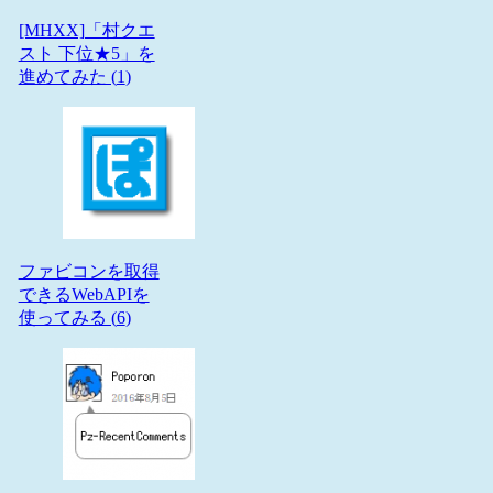
[MHXX]「村クエ
スト 下位★5」を
進めてみた (
1
)
ファビコンを取得
できるWebAPIを
使ってみる (
6
)