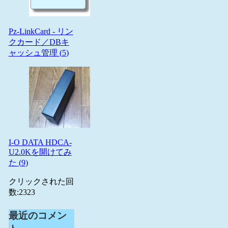
Pz-LinkCard - リン
クカード／DBキ
ャッシュ管理 (
5
)
I-O DATA HDCA-
U2.0Kを開けてみ
た (
9
)
クリックされた回
数:
2323
最近のコメン