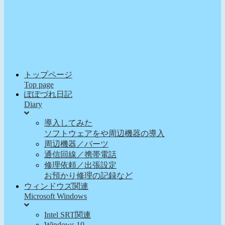
トップページ
Top page
ぽぽづれ日記
Diary
導入してみた
ソフトウェアをや周辺機器の導入
周辺機器／パーツ
通信回線／携帯電話
修理依頼／出張設定
お預かり修理の記録など
ウィンドウズ関連
Microsoft Windows
Intel SRT関連
Windows 10