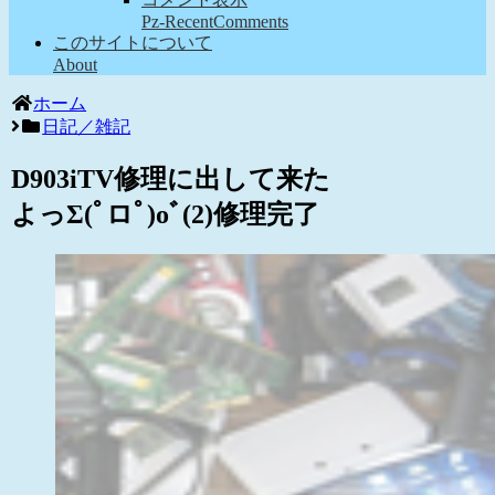
Pz-RecentComments
このサイトについて
About
ホーム
日記／雑記
D903iTV修理に出して来た
よっΣ(ﾟロﾟ)oﾞ(2)修理完了