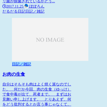
リ菌が除菌されているかどう...
2017.11.25
ぽぽろん
だるだる日記
日記／雑記
日記／雑記
お肉の生食
自分はそもそも肉はよく焼く派なのでし
た。 何だか今回、肉の生食（ゆっけ）
で食中毒が出て、死者まで。 まずはお
見舞い申し上げます。 とりあえず、何
をどう批判するとか言う事じゃなくて、