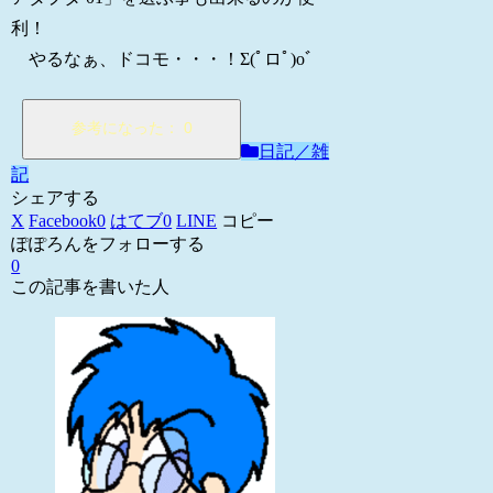
利！
やるなぁ、ドコモ・・・！Σ(ﾟロﾟ)oﾞ
日記／雑
記
シェアする
X
Facebook
0
はてブ
0
LINE
コピー
ぽぽろんをフォローする
0
この記事を書いた人