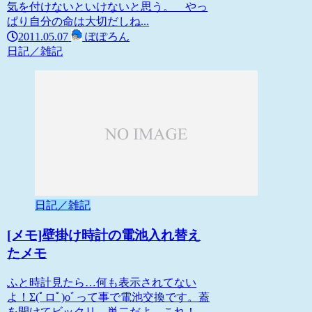
気を付けないといけないと思う。 やっ
ぱり自分の命は大切だしね...
2011.05.07
ぽぽろん
日記／雑記
日記／雑記
[メモ]壁掛け時計の電池入れ替え
たメモ
ふと時計見たら…何も表示されてない
よ！Σ(ﾟロﾟ)oﾞって事で電池交換です。蓋
を開けてビックリ、単二だよ、これ！