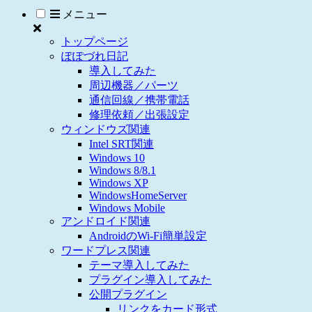
メニュー
トップページ
ぽぽづれ日記
導入してみた
周辺機器／パーツ
通信回線／携帯電話
修理依頼／出張設定
ウィンドウズ関連
Intel SRT関連
Windows 10
Windows 8/8.1
Windows XP
WindowsHomeServer
Windows Mobile
アンドロイド関連
AndroidのWi-Fi簡単設定
ワードプレス関連
テーマ導入してみた
プラグイン導入してみた
公開プラグイン
リンクをカード形式