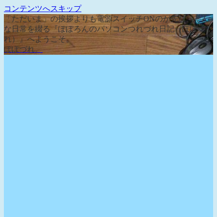
コンテンツへスキップ
「ただいま」の挨拶よりも電源スイッチONのが先な、そん
な日常を綴る『ぽぽろんのパソコンつれづれ日記（ぽぽづ
れ）』へようこそ。
ぽぽづれ。