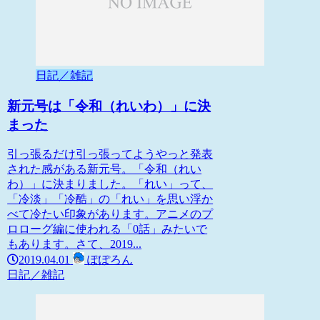
日記／雑記
新元号は「令和（れいわ）」に決
まった
引っ張るだけ引っ張ってようやっと発表
された感がある新元号。「令和（れい
わ）」に決まりました。「れい」って、
「冷淡」「冷酷」の「れい」を思い浮か
べて冷たい印象があります。アニメのプ
ロローグ編に使われる「0話」みたいで
もあります。さて、2019...
2019.04.01
ぽぽろん
日記／雑記