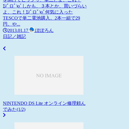
Σ(ﾟロﾟ)oﾞしかも、３本とか、買いづらい
よ、これ！Σ(ﾟロﾟ)oﾞ何気に入った
TESCOで単二電池購入。2本一組で29
円。や...
2013.01.17
ぽぽろん
日記／雑記
NINTENDO DS Lite オンライン修理頼ん
でみた(1/2)