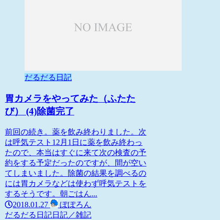
だるだる日記
胃カメラをやってみた（ふたた
び） (4)除菌完了
前回の続き。薬を飲み終わりました。次
は呼気テスト12月1日に薬を飲み終わっ
たので、本当はすぐに来て次の検査の予
約をする予定だったのですが、間が空い
てしまいました。除菌の結果を調べるの
には胃カメラなどは使わず呼気テストを
するそうです。朝ごはん...
2018.01.27
ぽぽろん
だるだる日記
日記／雑記