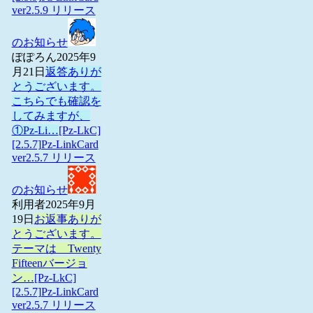
ver2.5.9 リリース
のお知らせ
ぽぽろん
2025年9
月21日
返答ありが
とうございます。
こちらでも確認を
してみますが、
①Pz-Li…
[Pz-LkC]
[2.5.7]Pz-LinkCard
ver2.5.7 リリース
のお知らせ
利用者
2025年9月
19日
お返事ありが
とうございます。
テーマは Twenty
Fifteenバージョ
ン…
[Pz-LkC]
[2.5.7]Pz-LinkCard
ver2.5.7 リリース