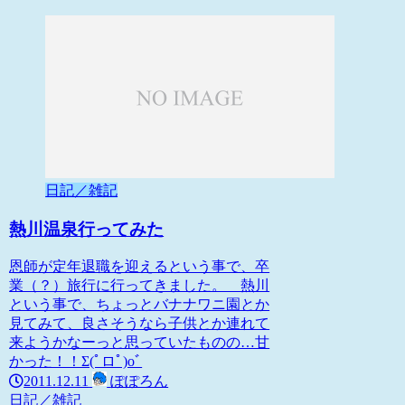
日記／雑記
熱川温泉行ってみた
恩師が定年退職を迎えるという事で、卒
業（？）旅行に行ってきました。 熱川
という事で、ちょっとバナナワニ園とか
見てみて、良さそうなら子供とか連れて
来ようかなーっと思っていたものの…甘
かった！！Σ(ﾟロﾟ)oﾞ
2011.12.11
ぽぽろん
日記／雑記