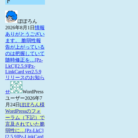
ト
ぽぽろん
2026年8月1日
情報
ありがとうござい
ます。 脆弱性報
告が上がっている
のは把握していて
随時修正を…
[Pz-
LkC][2.5.9]Pz-
LinkCard ver2.5.9
リリースのお知ら
せ
WordPress
ユーザー
2026年7
月24日
ぽぽろん様
WordPressのフォ
ーラム（下記）で
言及されていた脆
弱性に…
[Pz-LkC]
[2.5.9]Pz-LinkCard