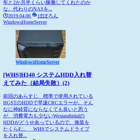
年と2か月半くらい稼働してくれたのか
な。代わりのNASを...
2019.04.06
ぽぽろん
WindowsHomeServer
WindowsHomeServer
[WHS]H340 システムHDD入れ替
えてみた（結局失敗）(2)
前回のあらすじ 標準で使用されている
HGSTのHDDで早速CRCエラーが。そん
なに神経質にならなくても良いと思う
が、消費電力も少ないWestandigitalの
HDDがどうせ余っているので、換装を
たくらむ。 WHSでシステムドライブ
を入れ替...