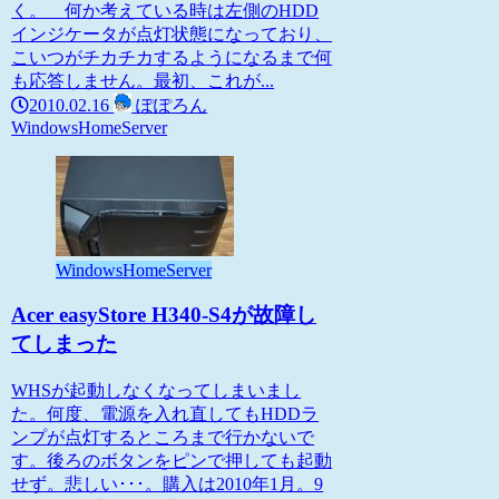
く。 何か考えている時は左側のHDD
インジケータが点灯状態になっており、
こいつがチカチカするようになるまで何
も応答しません。最初、これが...
2010.02.16
ぽぽろん
WindowsHomeServer
WindowsHomeServer
Acer easyStore H340-S4が故障し
てしまった
WHSが起動しなくなってしまいまし
た。何度、電源を入れ直してもHDDラ
ンプが点灯するところまで行かないで
す。後ろのボタンをピンで押しても起動
せず。悲しい･･･。購入は2010年1月。9