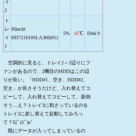
イ
2
ト
レ
Hitachi
5%
41
℃
Disk 0
イ
HD721010SLA360(#1)
1
空調的に見ると、トレイ2～3辺りにフ
ァンがあるので、2機目のHDDはこの辺
りが良い。「HDD#1、空き、HDD#2、
空き」が良さそうだけど、入れ替えてコ
ピーして、入れ替えてコピーして、面倒
そう…え？トレイ3に刺さっているのを
トレイ2に差し替えて起動してみろっ
て？Σ(ﾟロﾟ)oﾞ
既にデータが入ってしまっているの