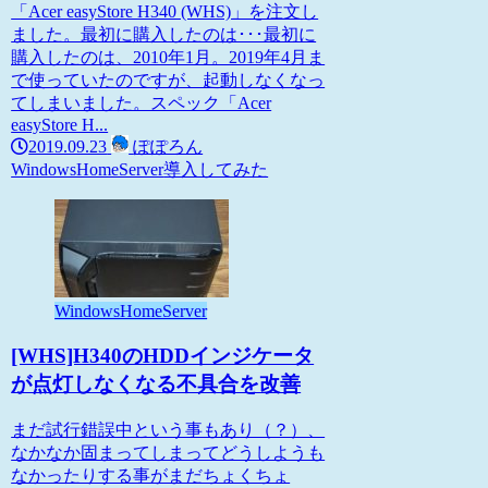
「Acer easyStore H340 (WHS)」を注文し
ました。最初に購入したのは･･･最初に
購入したのは、2010年1月。2019年4月ま
で使っていたのですが、起動しなくなっ
てしまいました。スペック「Acer
easyStore H...
2019.09.23
ぽぽろん
WindowsHomeServer
導入してみた
WindowsHomeServer
[WHS]H340のHDDインジケータ
が点灯しなくなる不具合を改善
まだ試行錯誤中という事もあり（？）、
なかなか固まってしまってどうしようも
なかったりする事がまだちょくちょ