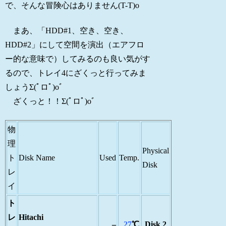
で、そんな冒険心はありません(T-T)o
まあ、「HDD#1、空き、空き、
HDD#2」にして空間を演出（エアフロ
ー的な意味で）してみるのも良い気がす
るので、トレイ4にざくっと行ってみま
しょうΣ(ﾟロﾟ)oﾞ
ざくっと！！Σ(ﾟロﾟ)oﾞ
物
理
Physical
ト
Disk Name
Used
Temp.
Disk
レ
イ
ト
レ
Hitachi
–
27
℃
Disk 2