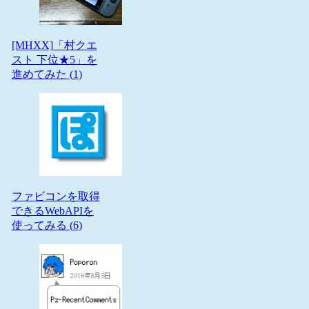
[MHXX]「村クエ
スト 下位★5」を
進めてみた (
1
)
ファビコンを取得
できるWebAPIを
使ってみる (
6
)