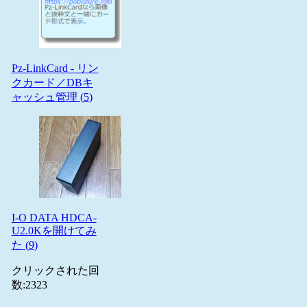
Pz-LinkCard - リン
クカード／DBキ
ャッシュ管理 (
5
)
I-O DATA HDCA-
U2.0Kを開けてみ
た (
9
)
クリックされた回
数:
2323