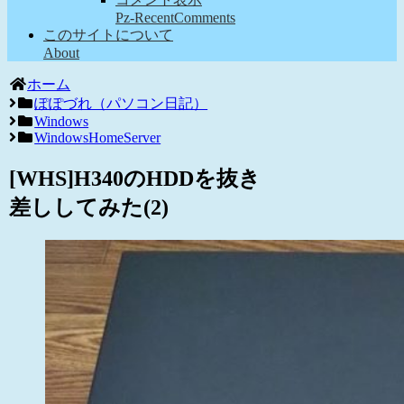
Pz-RecentComments
このサイトについて
About
ホーム
ぽぽづれ（パソコン日記）
Windows
WindowsHomeServer
[WHS]H340のHDDを抜き
差ししてみた(2)