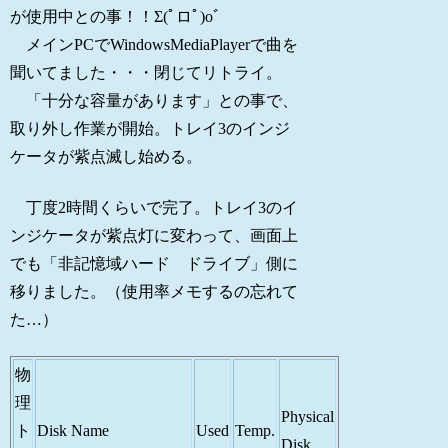
が使用中との事！！Σ(ﾟロﾟ)oﾞ
メインPCでWindowsMediaPlayerで曲を
聞いてました・・・閉じてリトライ。
「十分な容量があります」との事で、
取り外し作業が開始。トレイ3のインジ
ケータが紫点滅し始める。
丁度2時間くらいで完了。トレイ3のイ
ンジケータが紫点灯に変わって、画面上
でも「非記憶域ハード ドライブ」側に
移りました。（使用率メモするの忘れて
た…）
物
理
Physical
ト
Disk Name
Used
Temp.
Disk