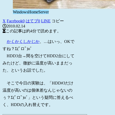
WindowsHomeServer
X
Facebook
0
はてブ
0
LINE
コピー
2010.02.14
この記事は
約4分
で読めます。
かくかくしかじか
、…はいっ、OKで
すね？Σ(ﾟロﾟ)oﾞ
HDD3台→間を空けてHDD2台にして
みたけど、微妙に温度が高いままだっ
た、というお話でした。
そこで今日の実験は、「HDD#3だけ
温度が高いのは個体差なんじゃないの
ぅ？Σ(ﾟロﾟ)oﾞ」という疑問に答えるべ
く、HDDの入れ替えです。