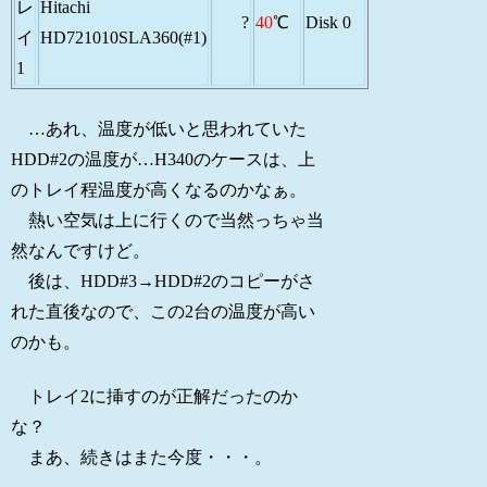
レ
Hitachi
?
40
℃
Disk 0
イ
HD721010SLA360(#1)
1
…あれ、温度が低いと思われていた
HDD#2の温度が…H340のケースは、上
のトレイ程温度が高くなるのかなぁ。
熱い空気は上に行くので当然っちゃ当
然なんですけど。
後は、HDD#3→HDD#2のコピーがさ
れた直後なので、この2台の温度が高い
のかも。
トレイ2に挿すのが正解だったのか
な？
まあ、続きはまた今度・・・。