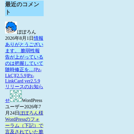
最近のコメン
ト
ぽぽろん
2026年8月1日
情報
ありがとうござい
ます。 脆弱性報
告が上がっている
のは把握していて
随時修正を…
[Pz-
LkC][2.5.9]Pz-
LinkCard ver2.5.9
リリースのお知ら
せ
WordPress
ユーザー
2026年7
月24日
ぽぽろん様
WordPressのフォ
ーラム（下記）で
言及されていた脆