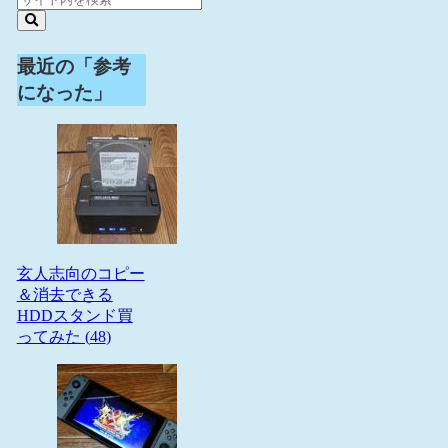
最近の「参考
になった」
玄人志向のコピー
＆消去できる
HDDスタンド買
ってみた (
48
)