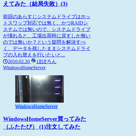
えてみた（結局失敗）(3)
前回のあらすじシステムドライブはホッ
トスワップ対応では無く、かつRAIDシ
ステムでは無いので、システムドライブ
が壊れると、工場出荷時に戻すしか無い
のでは無いか？という疑問を解決すべ
く、データを残したままシステムドライ
ブの入れ替えを行いたいと...
2010.02.20
ぽぽろん
WindowsHomeServer
WindowsHomeServer
WindowsHomeServer買ってみた
（ふたたび） (1)注文してみた