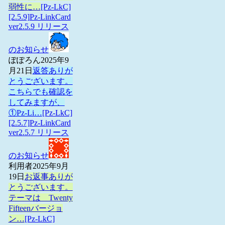
弱性に…
[Pz-LkC]
[2.5.9]Pz-LinkCard
ver2.5.9 リリース
のお知らせ
ぽぽろん
2025年9
月21日
返答ありが
とうございます。
こちらでも確認を
してみますが、
①Pz-Li…
[Pz-LkC]
[2.5.7]Pz-LinkCard
ver2.5.7 リリース
のお知らせ
利用者
2025年9月
19日
お返事ありが
とうございます。
テーマは Twenty
Fifteenバージョ
ン…
[Pz-LkC]