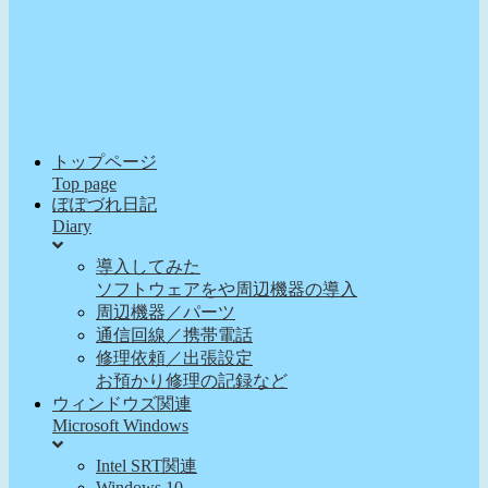
トップページ
Top page
ぽぽづれ日記
Diary
導入してみた
ソフトウェアをや周辺機器の導入
周辺機器／パーツ
通信回線／携帯電話
修理依頼／出張設定
お預かり修理の記録など
ウィンドウズ関連
Microsoft Windows
Intel SRT関連
Windows 10