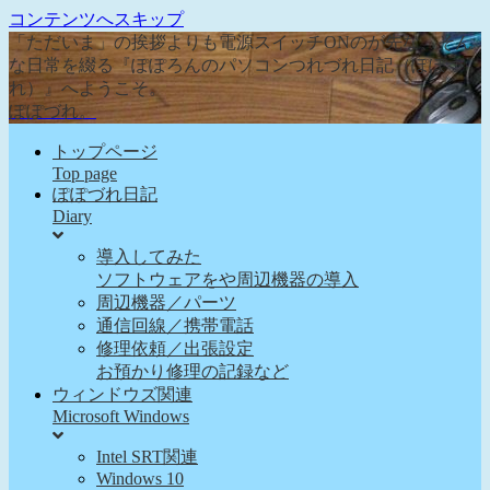
コンテンツへスキップ
「ただいま」の挨拶よりも電源スイッチONのが先な、そん
な日常を綴る『ぽぽろんのパソコンつれづれ日記（ぽぽづ
れ）』へようこそ。
ぽぽづれ。
トップページ
Top page
ぽぽづれ日記
Diary
導入してみた
ソフトウェアをや周辺機器の導入
周辺機器／パーツ
通信回線／携帯電話
修理依頼／出張設定
お預かり修理の記録など
ウィンドウズ関連
Microsoft Windows
Intel SRT関連
Windows 10