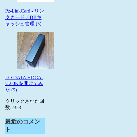
Pz-LinkCard - リン
クカード／DBキ
ャッシュ管理 (
5
)
I-O DATA HDCA-
U2.0Kを開けてみ
た (
9
)
クリックされた回
数:
2323
最近のコメン
ト