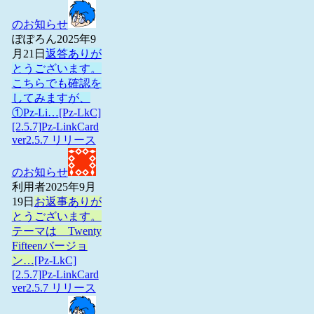
のお知らせ
ぽぽろん
2025年9
月21日
返答ありが
とうございます。
こちらでも確認を
してみますが、
①Pz-Li…
[Pz-LkC]
[2.5.7]Pz-LinkCard
ver2.5.7 リリース
のお知らせ
利用者
2025年9月
19日
お返事ありが
とうございます。
テーマは Twenty
Fifteenバージョ
ン…
[Pz-LkC]
[2.5.7]Pz-LinkCard
ver2.5.7 リリース