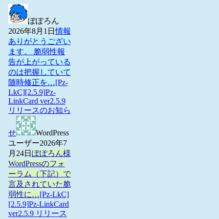
ぽぽろん
2026年8月1日
情報
ありがとうござい
ます。 脆弱性報
告が上がっている
のは把握していて
随時修正を…
[Pz-
LkC][2.5.9]Pz-
LinkCard ver2.5.9
リリースのお知ら
せ
WordPress
ユーザー
2026年7
月24日
ぽぽろん様
WordPressのフォ
ーラム（下記）で
言及されていた脆
弱性に…
[Pz-LkC]
[2.5.9]Pz-LinkCard
ver2.5.9 リリース