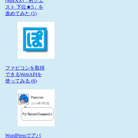
[MHXX]「村クエ
スト 下位★5」を
進めてみた (
1
)
ファビコンを取得
できるWebAPIを
使ってみる (
6
)
WordPressでアバ