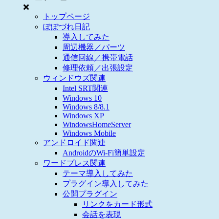
トップページ
ぽぽづれ日記
導入してみた
周辺機器／パーツ
通信回線／携帯電話
修理依頼／出張設定
ウィンドウズ関連
Intel SRT関連
Windows 10
Windows 8/8.1
Windows XP
WindowsHomeServer
Windows Mobile
アンドロイド関連
AndroidのWi-Fi簡単設定
ワードプレス関連
テーマ導入してみた
プラグイン導入してみた
公開プラグイン
リンクをカード形式
会話を表現