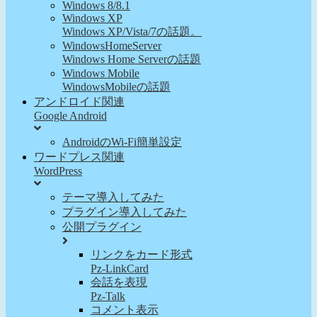
Windows 8/8.1
Windows XP
Windows XP/Vista/7の話題。
WindowsHomeServer
Windows Home Serverの話題
Windows Mobile
WindowsMobileの話題
アンドロイド関連
Google Android
AndroidのWi-Fi簡単設定
ワードプレス関連
WordPress
テーマ導入してみた
プラグイン導入してみた
公開プラグイン
リンクをカード形式
Pz-LinkCard
会話を表現
Pz-Talk
コメント表示