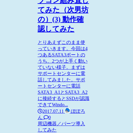
ソコン組み直し
てみた（次男坊
の）(3) 動作確
認してみた
とりあえずこのまま使
っていきます。今回は4
つあるSATA3ポートの
うち、2つが上手く動い
ていない様子。まずは
サポートセンターに電
話してみました。サポ
ートセンターに電話
SATA3_A1とSATA3_A2
に接続するとSSDが認識
できてWindo...
2017.07.11
ぽぽろ
ん
0
周辺機器／パーツ
導入
してみた