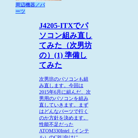
周辺機器／パ
ーツ
J4205-ITXでパ
ソコン組み直し
てみた（次男坊
の）(1) 準備し
てみた
次男坊のパソコンも組
み直します。今回は
2015年6月に組んだ、次
男用のパソコンを組み
直していきます。まず
はどんなパーツで行く
のか方針を決めます。
性能不足だった
ATOM330Intel（インテ
ル）のCPU向けに