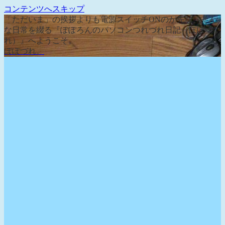
コンテンツへスキップ
「ただいま」の挨拶よりも電源スイッチONのが先な、そん
な日常を綴る『ぽぽろんのパソコンつれづれ日記（ぽぽづ
れ）』へようこそ。
ぽぽづれ。