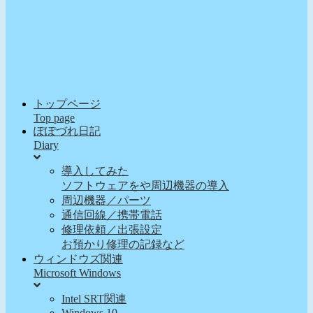
トップページ
Top page
ぽぽづれ日記
Diary
導入してみた
ソフトウェアをや周辺機器の導入
周辺機器／パーツ
通信回線／携帯電話
修理依頼／出張設定
お預かり修理の記録など
ウィンドウズ関連
Microsoft Windows
Intel SRT関連
Windows 10