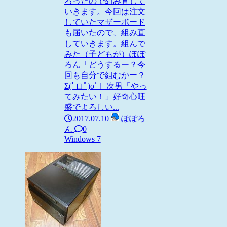
ろったので組み直して
いきます。今回は注文
していたマザーボード
も届いたので、組み直
していきます。組んで
みた（子どもが）ぽぽ
ろん「どうするー？今
回も自分で組むかー？
Σ(ﾟロﾟ)oﾞ」次男「やっ
てみたい！」好奇心旺
盛でよろしい...
2017.07.10
ぽぽろ
ん
0
Windows 7