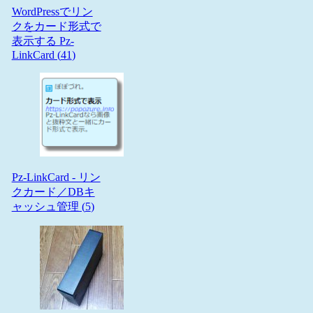
WordPressでリン
クをカード形式で
表示する Pz-
LinkCard (
41
)
Pz-LinkCard - リン
クカード／DBキ
ャッシュ管理 (
5
)