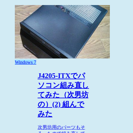
Windows 7
J4205-ITXでパ
ソコン組み直し
てみた（次男坊
の）(2) 組んで
みた
次男坊用のパーツもそ