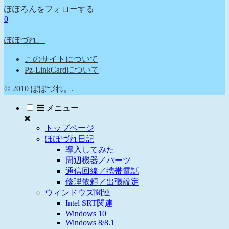
ぽぽろんをフォローする
0
ぽぽづれ。
このサイトについて
Pz-LinkCardについて
© 2010 ぽぽづれ。.
メニュー
トップページ
ぽぽづれ日記
導入してみた
周辺機器／パーツ
通信回線／携帯電話
修理依頼／出張設定
ウィンドウズ関連
Intel SRT関連
Windows 10
Windows 8/8.1