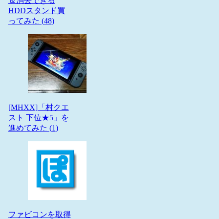
＆消去できる
HDDスタンド買
ってみた (
48
)
[MHXX]「村クエ
スト 下位★5」を
進めてみた (
1
)
ファビコンを取得