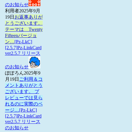
のお知らせ
利用者
2025年9月
19日
お返事ありが
とうございます。
テーマは Twenty
Fifteenバージョ
ン…
[Pz-LkC]
[2.5.7]Pz-LinkCard
ver2.5.7 リリース
のお知らせ
ぽぽろん
2025年9
月19日
ご利用＆コ
メントありがとう
ございます。 プ
レビューでは見ら
れるのに実際のペ
ージ…
[Pz-LkC]
[2.5.7]Pz-LinkCard
ver2.5.7 リリース
のお知らせ