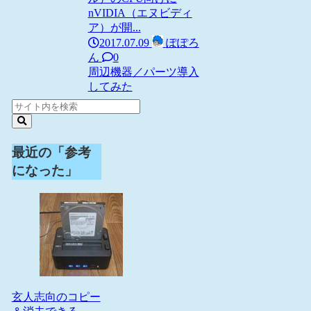
nVIDIA（エヌビディ
ア）が開...
2017.07.09
ぽぽろ
ん
0
周辺機器／パーツ
導入
してみた
最近の「参考
になった」
玄人志向のコピー