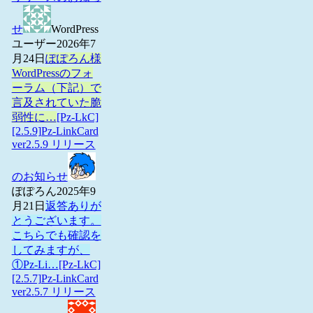
せ
WordPress
ユーザー
2026年7
月24日
ぽぽろん様
WordPressのフォ
ーラム（下記）で
言及されていた脆
弱性に…
[Pz-LkC]
[2.5.9]Pz-LinkCard
ver2.5.9 リリース
のお知らせ
ぽぽろん
2025年9
月21日
返答ありが
とうございます。
こちらでも確認を
してみますが、
①Pz-Li…
[Pz-LkC]
[2.5.7]Pz-LinkCard
ver2.5.7 リリース