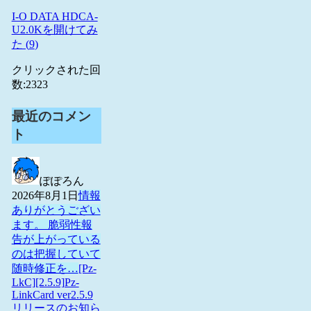
I-O DATA HDCA-
U2.0Kを開けてみ
た (
9
)
クリックされた回
数:
2323
最近のコメン
ト
ぽぽろん
2026年8月1日
情報
ありがとうござい
ます。 脆弱性報
告が上がっている
のは把握していて
随時修正を…
[Pz-
LkC][2.5.9]Pz-
LinkCard ver2.5.9
リリースのお知ら