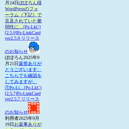
月24日
ぽぽろん様
WordPressのフォ
ーラム（下記）で
言及されていた脆
弱性に…
[Pz-LkC]
[2.5.9]Pz-LinkCard
ver2.5.9 リリース
のお知らせ
ぽぽろん
2025年9
月21日
返答ありが
とうございます。
こちらでも確認を
してみますが、
①Pz-Li…
[Pz-LkC]
[2.5.7]Pz-LinkCard
ver2.5.7 リリース
のお知らせ
利用者
2025年9月
19日
お返事ありが