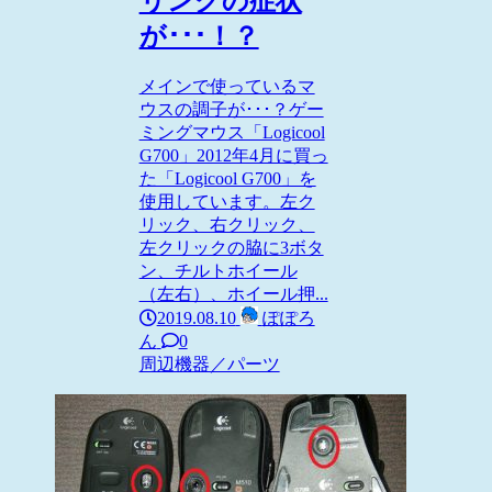
リングの症状
が･･･！？
メインで使っているマ
ウスの調子が･･･？ゲー
ミングマウス「Logicool
G700」2012年4月に買っ
た「Logicool G700」を
使用しています。左ク
リック、右クリック、
左クリックの脇に3ボタ
ン、チルトホイール
（左右）、ホイール押...
2019.08.10
ぽぽろ
ん
0
周辺機器／パーツ