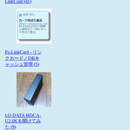
LinkCard (
41
)
Pz-LinkCard - リン
クカード／DBキ
ャッシュ管理 (
5
)
I-O DATA HDCA-
U2.0Kを開けてみ
た (
9
)