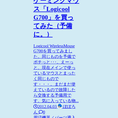
ゲーミングマウ
ス「Logicool
G700」を買っ
てみた（予備
に。）
Logicool WirelessMouse
G700を買ってみまし
た。同じものを予備で
ポチっと･･･。えーっ
と、現在メインで使っ
ているマウスとまった
く同じもので
す・・・。まだまだ使
えているので故障した
ら交換する予備用で
す。気に入っている物...
2012.04.03
ぽぽろ
ん
0
周辺機器／パーツ
導入