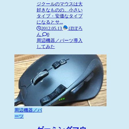
ジクールのマウスは大
好きなものの、小さい
タイプ・安価なタイプ
になるとサ...
2012.05.13
ぽぽろ
ん
0
周辺機器／パーツ
導入
してみた
周辺機器／パ
ーツ