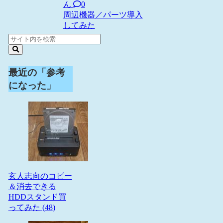
ん
0
周辺機器／パーツ
導入
してみた
最近の「参考
になった」
玄人志向のコピー
＆消去できる
HDDスタンド買
ってみた (
48
)