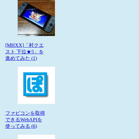
[MHXX]「村クエ
スト 下位★5」を
進めてみた (
1
)
ファビコンを取得
できるWebAPIを
使ってみる (
6
)