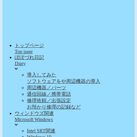
トップページ
Top page
ぽぽづれ日記
Diary
導入してみた
ソフトウェアをや周辺機器の導入
周辺機器／パーツ
通信回線／携帯電話
修理依頼／出張設定
お預かり修理の記録など
ウィンドウズ関連
Microsoft Windows
Intel SRT関連
Windows 10