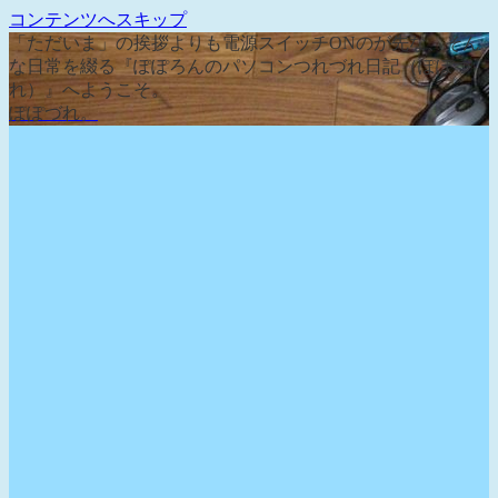
コンテンツへスキップ
「ただいま」の挨拶よりも電源スイッチONのが先な、そん
な日常を綴る『ぽぽろんのパソコンつれづれ日記（ぽぽづ
れ）』へようこそ。
ぽぽづれ。