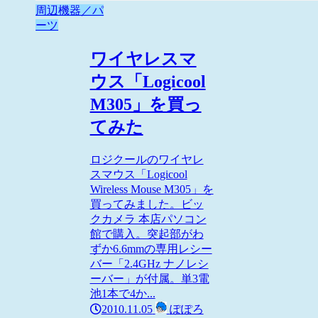
周辺機器／パ
ーツ
ワイヤレスマ
ウス「Logicool
M305」を買っ
てみた
ロジクールのワイヤレ
スマウス「Logicool
Wireless Mouse M305」を
買ってみました。ビッ
クカメラ 本店パソコン
館で購入。突起部がわ
ずか6.6mmの専用レシー
バー「2.4GHz ナノレシ
ーバー」が付属。単3電
池1本で4か...
2010.11.05
ぽぽろ