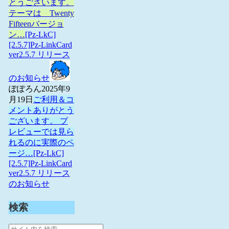
とうございます。
テーマは Twenty
Fifteenバージョ
ン…
[Pz-LkC]
[2.5.7]Pz-LinkCard
ver2.5.7 リリース
のお知らせ
ぽぽろん
2025年9
月19日
ご利用＆コ
メントありがとう
ございます。 プ
レビューでは見ら
れるのに実際のペ
ージ…
[Pz-LkC]
[2.5.7]Pz-LinkCard
ver2.5.7 リリース
のお知らせ
検索