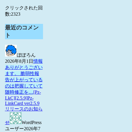
クリックされた回
数:
2323
最近のコメン
ト
ぽぽろん
2026年8月1日
情報
ありがとうござい
ます。 脆弱性報
告が上がっている
のは把握していて
随時修正を…
[Pz-
LkC][2.5.9]Pz-
LinkCard ver2.5.9
リリースのお知ら
せ
WordPress
ユーザー
2026年7