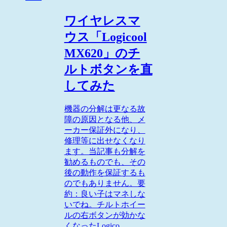
ワイヤレスマ
ウス「Logicool
MX620」のチ
ルトボタンを直
してみた
機器の分解は更なる故
障の原因となる他、メ
ーカー保証外になり、
修理等に出せなくなり
ます。当記事も分解を
勧めるものでも、その
後の動作を保証するも
のでもありません。要
約：良い子はマネしな
いでね。チルトホイー
ルの右ボタンが効かな
くなったLogico...