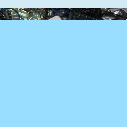
な日常を綴る『ぽぽろんのパソコンつれづれ日記（ぽぽづれ）