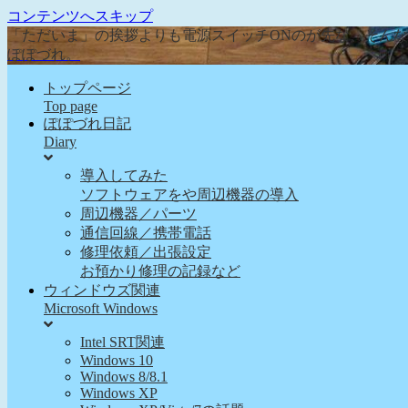
コンテンツへスキップ
「ただいま」の挨拶よりも電源スイッチONのが先な、そん
ぽぽづれ。
トップページ
Top page
ぽぽづれ日記
Diary
導入してみた
ソフトウェアをや周辺機器の導入
周辺機器／パーツ
通信回線／携帯電話
修理依頼／出張設定
お預かり修理の記録など
ウィンドウズ関連
Microsoft Windows
Intel SRT関連
Windows 10
Windows 8/8.1
Windows XP