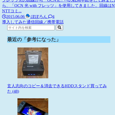
フレッツ光の回線から「OCN光」への転用手続をしてみました
ら、「OCN 光 with フレッツ」を使用してきました。回線
NTTコミ...
2015.06.06
ぽぽろん
4
導入してみた
通信回線／携帯電話
最近の「参考になった」
玄人志向のコピー＆消去できるHDDスタンド買ってみ
た (
48
)