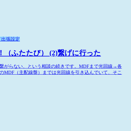
／出張設定
！（ふたたび） (2)繋げに行った
に繋がらない、という相談の続きです。MDFまで光回線→各
ンのMDF（主配線盤）までは光回線を引き込んでいて、そこ