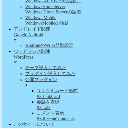
Windows XP/Vista/7の話題。
WindowsHomeServer
Windows Home Serverの話題
Windows Mobile
WindowsMobileの話題
アンドロイド関連
Google Android
AndroidのWi-Fi簡単設定
ワードプレス関連
WordPress
テーマ導入してみた
プラグイン導入してみた
公開プラグイン
リンクをカード形式
Pz-LinkCard
会話を表現
Pz-Talk
コメント表示
Pz-RecentComments
このサイトについて