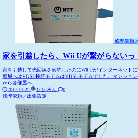
修理依頼
家を引越したら、Wii Uが繋がらないっ
家を引越して光回線を契約したのにWii Uがインターネット
部屋へはVDSL接続モデムはVDSLモデムでした。マンショ
から各部屋へ...
2017.11.25
ぽぽろん
0
修理依頼／出張設定