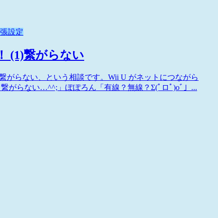
張設定
 (1)繋がらない
繋がらない、という相談です。Wii U がネットにつながら
らない…^^;」ぽぽろん「有線？無線？Σ(ﾟロﾟ)oﾞ」...