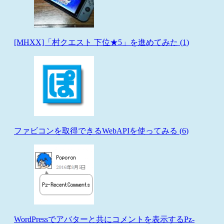
[MHXX]「村クエスト 下位★5」を進めてみた (
1
)
ファビコンを取得できるWebAPIを使ってみる (
6
)
WordPressでアバターと共にコメントを表示するPz-