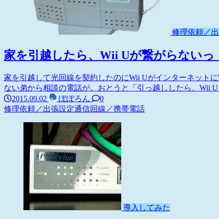
修理依頼／出
家を引越したら、Wii Uが繋がらないっ！
家を引越して光回線を契約したのにWii Uがインターネットに
ない弟から相談の電話が。おとうと「引っ越ししたら、Wii U 繋が
2015.09.02
ぽぽろん
0
修理依頼／出張設定
通信回線／携帯電話
導入してみた