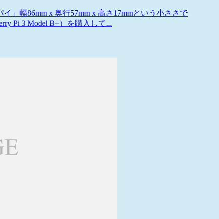
6mm x 奥行57mm x 高さ17mmという小ささで
Pi 3 Model B+）を購入して...