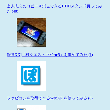
玄人志向のコピー＆消去できるHDDスタンド買ってみ
た (
48
)
[MHXX]「村クエスト 下位★5」を進めてみた (
1
)
ファビコンを取得できるWebAPIを使ってみる (
6
)