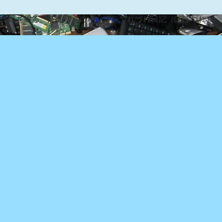
な日常を綴る『ぽぽろんのパソコンつれづれ日記（ぽぽづれ）