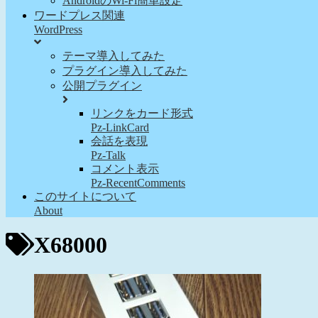
AndroidのWi-Fi簡単設定
ワードプレス関連
WordPress
テーマ導入してみた
プラグイン導入してみた
公開プラグイン
リンクをカード形式
Pz-LinkCard
会話を表現
Pz-Talk
コメント表示
Pz-RecentComments
このサイトについて
About
X68000