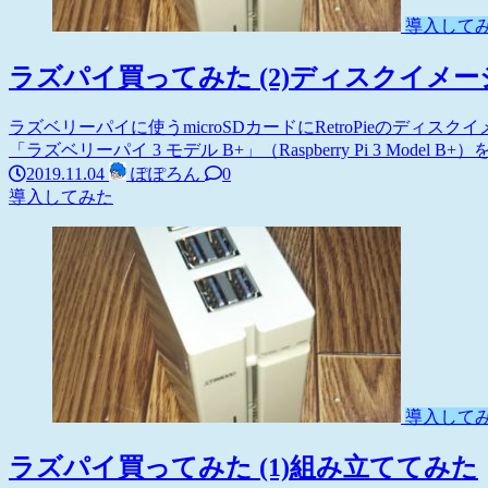
導入して
ラズパイ買ってみた (2)ディスクイメ
ラズベリーパイに使うmicroSDカードにRetroPieのデ
「ラズベリーパイ 3 モデル B+」（Raspberry Pi 3 Model B
2019.11.04
ぽぽろん
0
導入してみた
導入して
ラズパイ買ってみた (1)組み立ててみた