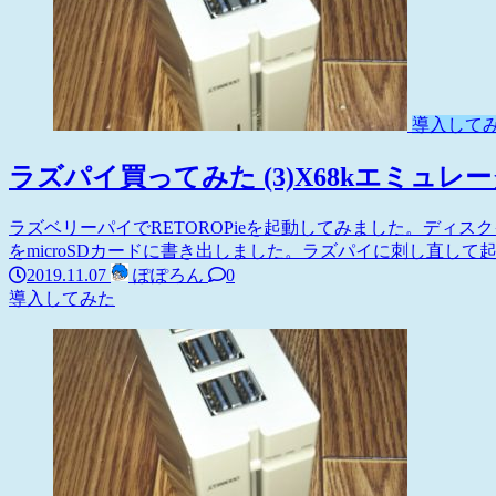
導入して
ラズパイ買ってみた (3)X68kエミュ
ラズベリーパイでRETOROPieを起動してみました。ディスク
をmicroSDカードに書き出しました。ラズパイに刺し直して起動し
2019.11.07
ぽぽろん
0
導入してみた