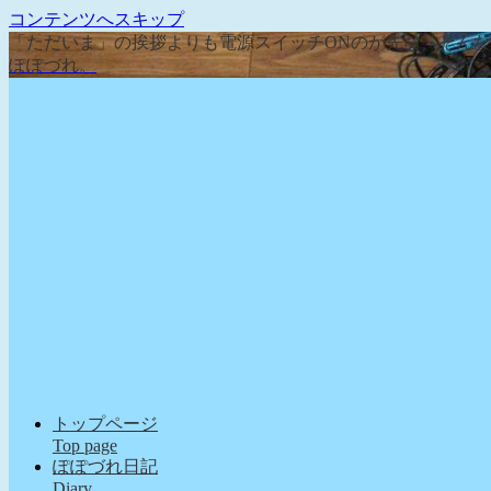
コンテンツへスキップ
「ただいま」の挨拶よりも電源スイッチONのが先な、そん
ぽぽづれ。
トップページ
Top page
ぽぽづれ日記
Diary