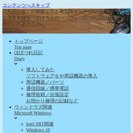
コンテンツへスキップ
「ただいま」の挨拶よりも電源スイッチONのが先な、そん
な日常を綴る『ぽぽろんのパソコンつれづれ日記（ぽぽづ
れ）』へようこそ。
ぽぽづれ。
トップページ
Top page
ぽぽづれ日記
Diary
導入してみた
ソフトウェアをや周辺機器の導入
周辺機器／パーツ
通信回線／携帯電話
修理依頼／出張設定
お預かり修理の記録など
ウィンドウズ関連
Microsoft Windows
Intel SRT関連
Windows 10