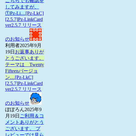
こちらでも確認を
してみますが、
①Pz-Li…
[Pz-LkC]
[2.5.7]Pz-LinkCard
ver2.5.7 リリース
のお知らせ
利用者
2025年9月
19日
お返事ありが
とうございます。
テーマは Twenty
Fifteenバージョ
ン…
[Pz-LkC]
[2.5.7]Pz-LinkCard
ver2.5.7 リリース
のお知らせ
ぽぽろん
2025年9
月19日
ご利用＆コ
メントありがとう
ございます。 プ
レビューでは見ら