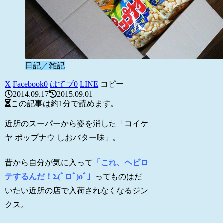
日記／雑記
X
Facebook
0
はてブ
0
LINE
コピー
2014.09.17
2015.09.01
この記事は
約1分
で読めます。
近所のスーパーから姿を消した「コイケ
ヤ ポップナウ しおバター味」。
昔から自分が気に入って
「これ、ヘビロ
テするんだ！Σ(ﾟロﾟ)oﾞ」
ってものはだ
いたい近所の店で入荷されなくなるジン
クス。