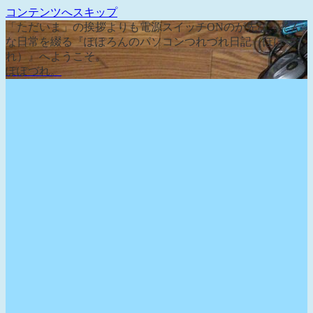
コンテンツへスキップ
「ただいま」の挨拶よりも電源スイッチONのが先な、そん
な日常を綴る『ぽぽろんのパソコンつれづれ日記（ぽぽづ
れ）』へようこそ。
ぽぽづれ。