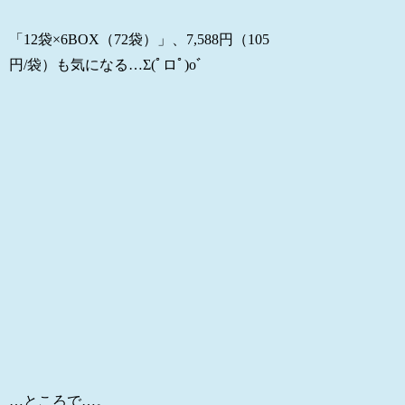
「12袋×6BOX（72袋）」、7,588円（105
円/袋）も気になる…Σ(ﾟロﾟ)oﾞ
…ところで…。