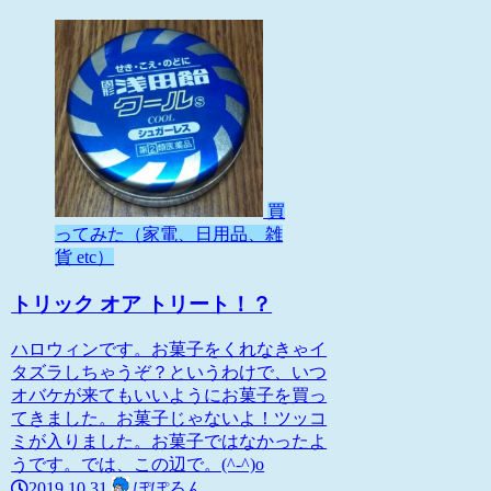
買
ってみた（家電、日用品、雑
貨 etc）
トリック オア トリート！？
ハロウィンです。お菓子をくれなきゃイ
タズラしちゃうぞ？というわけで、いつ
オバケが来てもいいようにお菓子を買っ
てきました。お菓子じゃないよ！ツッコ
ミが入りました。お菓子ではなかったよ
うです。では、この辺で。(^-^)o
2019.10.31
ぽぽろん