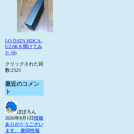
I-O DATA HDCA-
U2.0Kを開けてみ
た (
9
)
クリックされた回
数:
2323
最近のコメン
ト
ぽぽろん
2026年8月1日
情報
ありがとうござい
ます。 脆弱性報