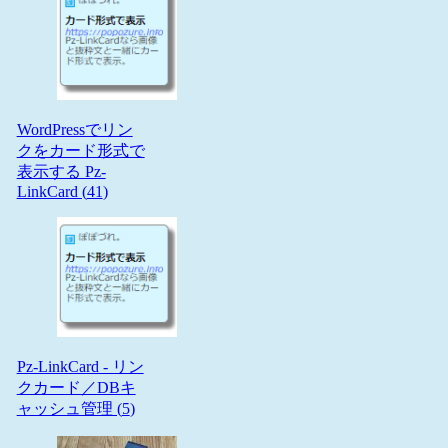
WordPressでリン
クをカード形式で
表示する Pz-
LinkCard (
41
)
Pz-LinkCard - リン
クカード／DBキ
ャッシュ管理 (
5
)