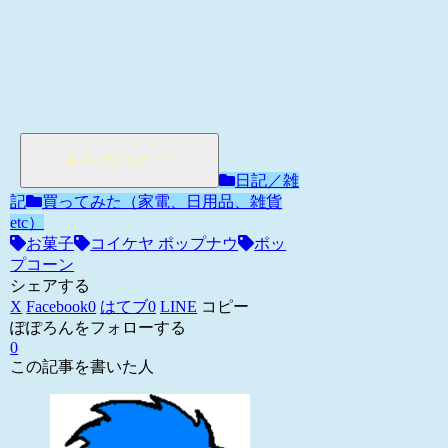
日記／雑
記
買ってみた（家電、日用品、雑貨
etc）
お菓子
コイケヤ ポップナウ
ポッ
プコーン
シェアする
X
Facebook
0
はてブ
0
LINE
コピー
ぽぽろんをフォローする
0
この記事を書いた人