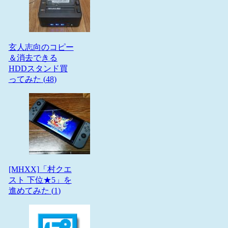
玄人志向のコピー
＆消去できる
HDDスタンド買
ってみた (
48
)
[MHXX]「村クエ
スト 下位★5」を
進めてみた (
1
)