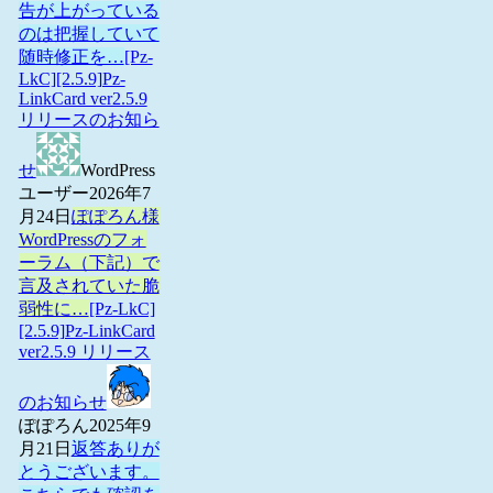
告が上がっている
のは把握していて
随時修正を…
[Pz-
LkC][2.5.9]Pz-
LinkCard ver2.5.9
リリースのお知ら
せ
WordPress
ユーザー
2026年7
月24日
ぽぽろん様
WordPressのフォ
ーラム（下記）で
言及されていた脆
弱性に…
[Pz-LkC]
[2.5.9]Pz-LinkCard
ver2.5.9 リリース
のお知らせ
ぽぽろん
2025年9
月21日
返答ありが
とうございます。