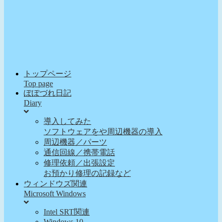
トップページ
Top page
ぽぽづれ日記
Diary
導入してみた
ソフトウェアをや周辺機器の導入
周辺機器／パーツ
通信回線／携帯電話
修理依頼／出張設定
お預かり修理の記録など
ウィンドウズ関連
Microsoft Windows
Intel SRT関連
Windows 10