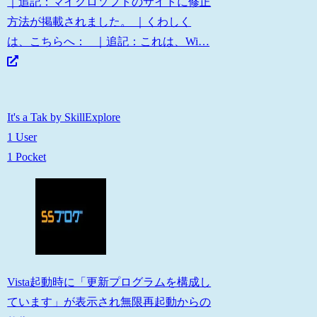
｜追記：マイクロソフトのサイトに修正
方法が掲載されました。 ｜くわしく
は、こちらへ： ｜追記：これは、Wi…
It's a Tak by SkillExplore
1 User
1 Pocket
Vista起動時に「更新プログラムを構成し
ています」が表示され無限再起動からの