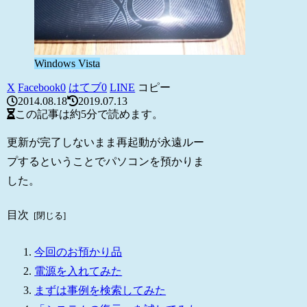
Windows Vista
X
Facebook
0
はてブ
0
LINE
コピー
2014.08.18
2019.07.13
この記事は
約5分
で読めます。
更新が完了しないまま再起動が永遠ルー
プするということでパソコンを預かりま
した。
目次
今回のお預かり品
電源を入れてみた
まずは事例を検索してみた