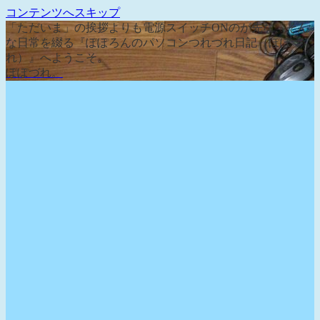
コンテンツへスキップ
「ただいま」の挨拶よりも電源スイッチONのが先な、そん
な日常を綴る『ぽぽろんのパソコンつれづれ日記（ぽぽづ
れ）』へようこそ。
ぽぽづれ。