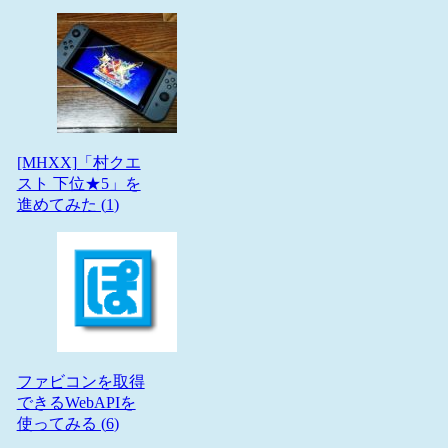
[MHXX]「村クエ
スト 下位★5」を
進めてみた (
1
)
ファビコンを取得
できるWebAPIを
使ってみる (
6
)