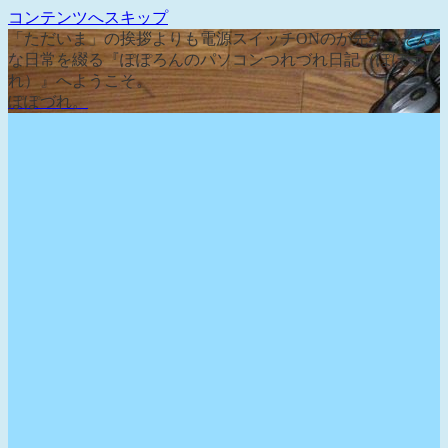
コンテンツへスキップ
「ただいま」の挨拶よりも電源スイッチONのが先な、そん
な日常を綴る『ぽぽろんのパソコンつれづれ日記（ぽぽづ
れ）』へようこそ。
ぽぽづれ。