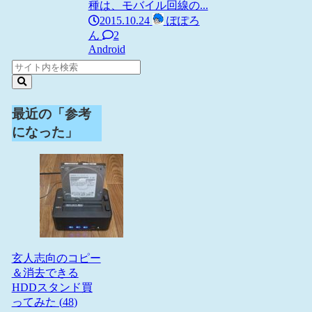
種は、モバイル回線の...
2015.10.24
ぽぽろ
ん
2
Android
最近の「参考
になった」
玄人志向のコピー
＆消去できる
HDDスタンド買
ってみた (
48
)