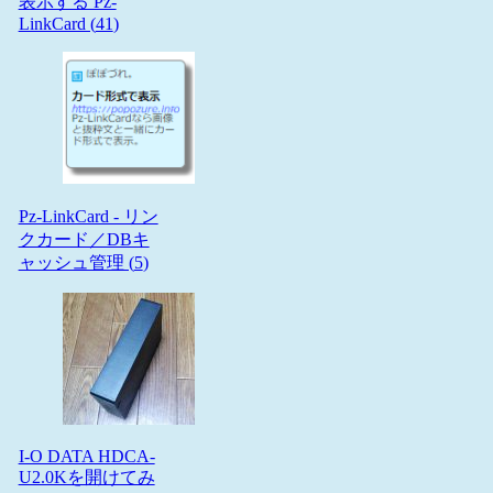
表示する Pz-
LinkCard (
41
)
Pz-LinkCard - リン
クカード／DBキ
ャッシュ管理 (
5
)
I-O DATA HDCA-
U2.0Kを開けてみ