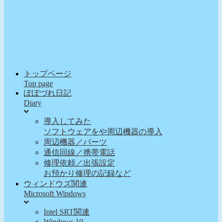
トップページ
Top page
ぽぽづれ日記
Diary
導入してみた
ソフトウェアをや周辺機器の導入
周辺機器／パーツ
通信回線／携帯電話
修理依頼／出張設定
お預かり修理の記録など
ウィンドウズ関連
Microsoft Windows
Intel SRT関連
Windows 10