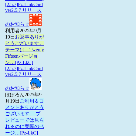
[2.5.7]Pz-LinkCard
ver2.5.7 リリース
のお知らせ
利用者
2025年9月
19日
お返事ありが
とうございます。
テーマは Twenty
Fifteenバージョ
ン…
[Pz-LkC]
[2.5.7]Pz-LinkCard
ver2.5.7 リリース
のお知らせ
ぽぽろん
2025年9
月19日
ご利用＆コ
メントありがとう
ございます。 プ
レビューでは見ら
れるのに実際のペ
ージ…
[Pz-LkC]