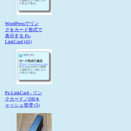
WordPressでリン
クをカード形式で
表示する Pz-
LinkCard (
41
)
Pz-LinkCard - リン
クカード／DBキ
ャッシュ管理 (
5
)