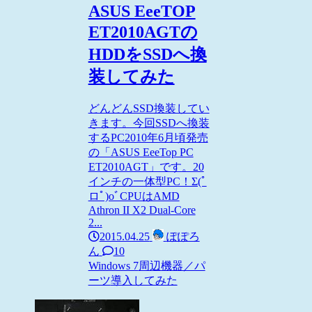
ASUS EeeTOP
ET2010AGTの
HDDをSSDへ換
装してみた
どんどんSSD換装してい
きます。今回SSDへ換装
するPC2010年6月頃発売
の「ASUS EeeTop PC
ET2010AGT」です。20
インチの一体型PC！Σ(ﾟ
ロﾟ)oﾞCPUはAMD
Athron II X2 Dual-Core
2...
2015.04.25
ぽぽろ
ん
10
Windows 7
周辺機器／パ
ーツ
導入してみた