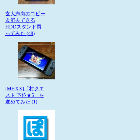
玄人志向のコピー
＆消去できる
HDDスタンド買
ってみた (
48
)
[MHXX]「村クエ
スト 下位★5」を
進めてみた (
1
)