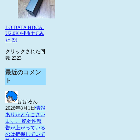
I-O DATA HDCA-
U2.0Kを開けてみ
た (
9
)
クリックされた回
数:
2323
最近のコメン
ト
ぽぽろん
2026年8月1日
情報
ありがとうござい
ます。 脆弱性報
告が上がっている
のは把握していて