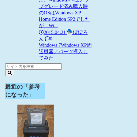
プグレード済み購入時
のOSはWindows XP
Home Edition SP2でした
が、Wi...
2015.04.21
ぽぽろ
ん
0
Windows 7
Windows XP
周
辺機器／パーツ
導入し
てみた
最近の「参考
になった」