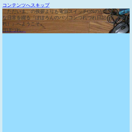
コンテンツへスキップ
「ただいま」の挨拶よりも電源スイッチONのが先な、そん
な日常を綴る『ぽぽろんのパソコンつれづれ日記（ぽぽづ
れ）』へようこそ。
ぽぽづれ。