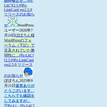
随時修正を…
[Pz-
LkC][2.5.9]Pz-
LinkCard ver2.5.9
リリースのお知ら
せ
WordPress
ユーザー
2026年7
月24日
ぽぽろん様
WordPressのフォ
ーラム（下記）で
言及されていた脆
弱性に…
[Pz-LkC]
[2.5.9]Pz-LinkCard
ver2.5.9 リリース
のお知らせ
ぽぽろん
2025年9
月21日
返答ありが
とうございます。
こちらでも確認を
してみますが、
①Pz-Li…
[Pz-LkC]