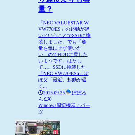
量？
「NEC VALUESTAR W
VW770/ES」の起動が遅
いということでSSDに換
装しました。でも「容
量を気にせず使いた
い」のでHDDに戻した
いようです。はたし
て…。SSDに換装した
「NEC VW770/ES6」ぽ
ぽ父「最近、起動が遅
く...
2015.09.25
ぽぽろ
ん
0
Windows
周辺機器／パー
ツ