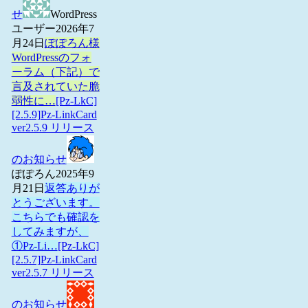
せ
WordPress
ユーザー
2026年7
月24日
ぽぽろん様
WordPressのフォ
ーラム（下記）で
言及されていた脆
弱性に…
[Pz-LkC]
[2.5.9]Pz-LinkCard
ver2.5.9 リリース
のお知らせ
ぽぽろん
2025年9
月21日
返答ありが
とうございます。
こちらでも確認を
してみますが、
①Pz-Li…
[Pz-LkC]
[2.5.7]Pz-LinkCard
ver2.5.7 リリース
のお知らせ