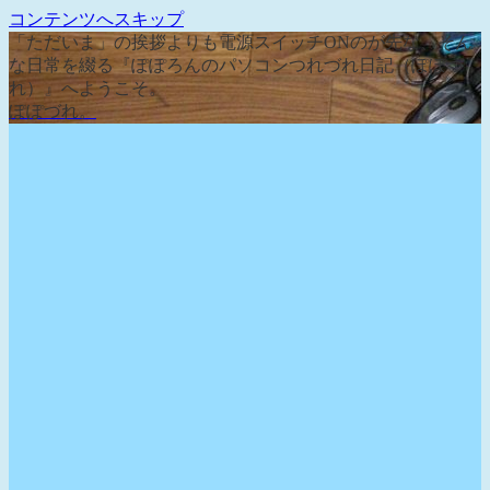
コンテンツへスキップ
「ただいま」の挨拶よりも電源スイッチONのが先な、そん
な日常を綴る『ぽぽろんのパソコンつれづれ日記（ぽぽづ
れ）』へようこそ。
ぽぽづれ。