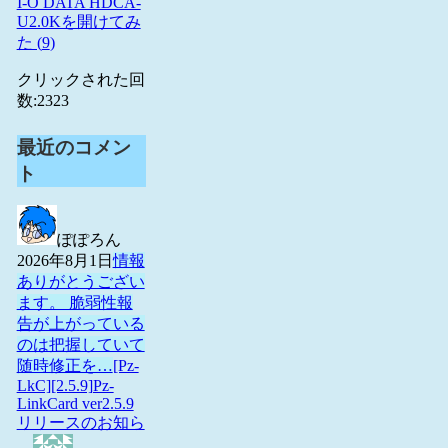
I-O DATA HDCA-
U2.0Kを開けてみ
た (
9
)
クリックされた回
数:
2323
最近のコメン
ト
ぽぽろん
2026年8月1日
情報
ありがとうござい
ます。 脆弱性報
告が上がっている
のは把握していて
随時修正を…
[Pz-
LkC][2.5.9]Pz-
LinkCard ver2.5.9
リリースのお知ら