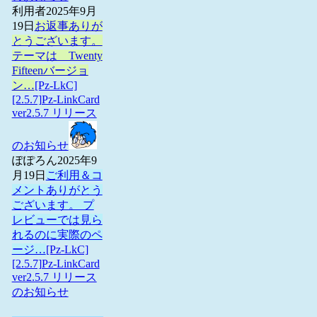
利用者
2025年9月
19日
お返事ありが
とうございます。
テーマは Twenty
Fifteenバージョ
ン…
[Pz-LkC]
[2.5.7]Pz-LinkCard
ver2.5.7 リリース
のお知らせ
ぽぽろん
2025年9
月19日
ご利用＆コ
メントありがとう
ございます。 プ
レビューでは見ら
れるのに実際のペ
ージ…
[Pz-LkC]
[2.5.7]Pz-LinkCard
ver2.5.7 リリース
のお知らせ