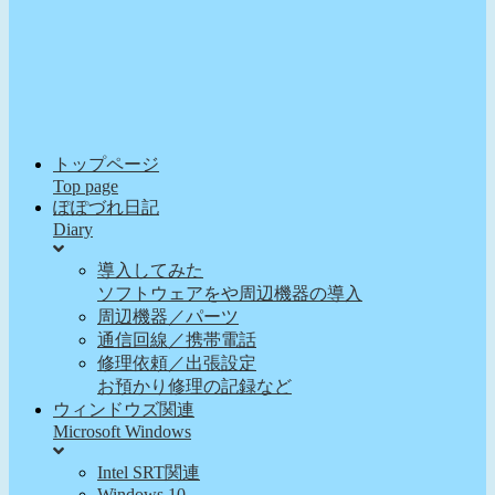
トップページ
Top page
ぽぽづれ日記
Diary
導入してみた
ソフトウェアをや周辺機器の導入
周辺機器／パーツ
通信回線／携帯電話
修理依頼／出張設定
お預かり修理の記録など
ウィンドウズ関連
Microsoft Windows
Intel SRT関連
Windows 10