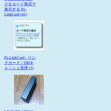
クをカード形式で
表示する Pz-
LinkCard (
41
)
Pz-LinkCard - リン
クカード／DBキ
ャッシュ管理 (
5
)