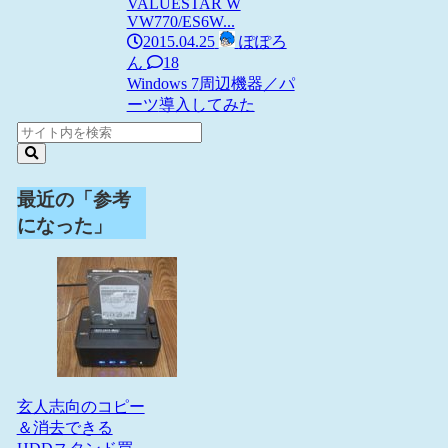
VALUESTAR W
VW770/ES6W...
2015.04.25
ぽぽろ
ん
18
Windows 7
周辺機器／パ
ーツ
導入してみた
最近の「参考
になった」
玄人志向のコピー
＆消去できる