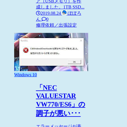
ア（USBメモリ）を作
成しました。1TB SSD...
2019.08.24
ぽぽろ
ん
0
修理依頼／出張設定
Windows 10
「NEC
VALUESTAR
VW770/ES6」の
調子が悪い･･･
エラーメッセージが表