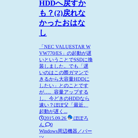
HDDへ戻すか
も？(2)戻れな
かったおはな
し
「NEC VALUESTAR W
VW770/ES」の起動が遅
いということでSSDに換
装しました。でも「遅
いのはこの際ガマンで
きるから大容量HDDに
したい」とのことです
が…。容量アップする
し、今どきのHDDなら
速い？ぽぽ父「最近、
起動が遅く...
2015.09.26
ぽぽろ
ん
0
Windows
周辺機器／パー
ツ