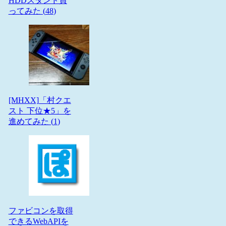
HDDスタンド買
ってみた (
48
)
[MHXX]「村クエ
スト 下位★5」を
進めてみた (
1
)
ファビコンを取得
できるWebAPIを