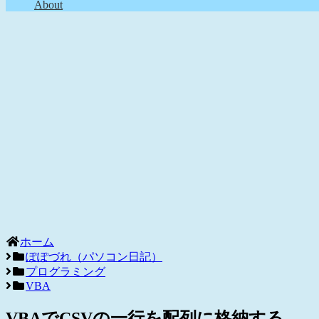
About
ホーム
ぽぽづれ（パソコン日記）
プログラミング
VBA
VBAでCSVの一行を配列に格納する