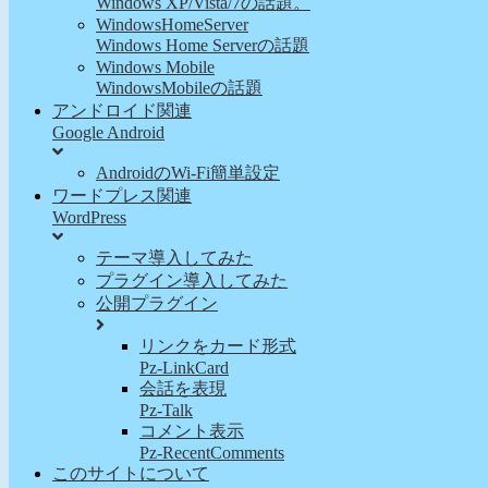
Windows XP/Vista/7の話題。
WindowsHomeServer
Windows Home Serverの話題
Windows Mobile
WindowsMobileの話題
アンドロイド関連
Google Android
AndroidのWi-Fi簡単設定
ワードプレス関連
WordPress
テーマ導入してみた
プラグイン導入してみた
公開プラグイン
リンクをカード形式
Pz-LinkCard
会話を表現
Pz-Talk
コメント表示
Pz-RecentComments
このサイトについて