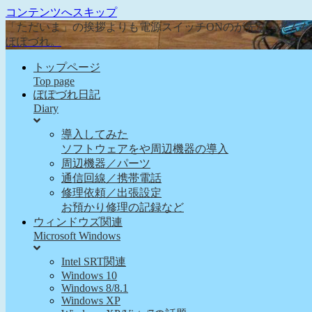
コンテンツへスキップ
「ただいま」の挨拶よりも電源スイッチONのが先な、そん
ぽぽづれ。
トップページ
Top page
ぽぽづれ日記
Diary
導入してみた
ソフトウェアをや周辺機器の導入
周辺機器／パーツ
通信回線／携帯電話
修理依頼／出張設定
お預かり修理の記録など
ウィンドウズ関連
Microsoft Windows
Intel SRT関連
Windows 10
Windows 8/8.1
Windows XP