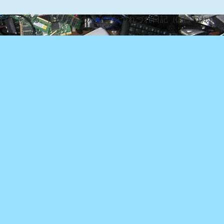
な日常を綴る『ぽぽろんのパソコンつれづれ日記（ぽぽづれ）