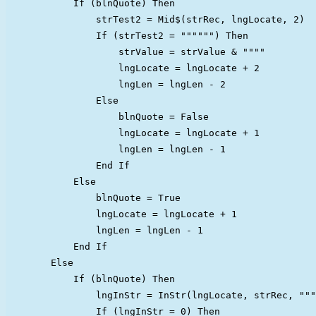
            If (blnQuote) Then

                strTest2 = Mid$(strRec, lngLocate, 2)

                If (strTest2 = """""") Then

                    strValue = strValue & """"

                    lngLocate = lngLocate + 2

                    lngLen = lngLen - 2

                Else

                    blnQuote = False

                    lngLocate = lngLocate + 1

                    lngLen = lngLen - 1

                End If

            Else

                blnQuote = True

                lngLocate = lngLocate + 1

                lngLen = lngLen - 1

            End If

        Else

            If (blnQuote) Then

                lngInStr = InStr(lngLocate, strRec, """
                If (lngInStr = 0) Then
