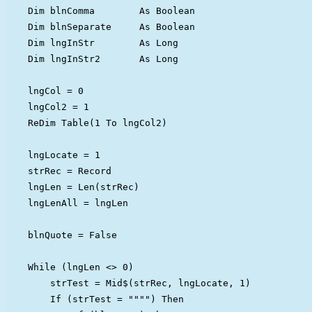
    Dim blnComma        As Boolean

    Dim blnSeparate     As Boolean

    Dim lngInStr        As Long

    Dim lngInStr2       As Long

    lngCol = 0

    lngCol2 = 1

    ReDim Table(1 To lngCol2)

    lngLocate = 1

    strRec = Record

    lngLen = Len(strRec)

    lngLenAll = lngLen

    blnQuote = False

    While (lngLen <> 0)

        strTest = Mid$(strRec, lngLocate, 1)

        If (strTest = """") Then
