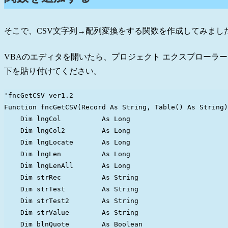
そこで、CSV文字列→配列変換をする関数を作成してみまし
VBAのエディタを開いたら、プロジェクト エクスプローラ
下を貼り付けてください。
'fncGetCSV ver1.2

Function fncGetCSV(Record As String, Table() As String)
    Dim lngCol          As Long

    Dim lngCol2         As Long

    Dim lngLocate       As Long

    Dim lngLen          As Long

    Dim lngLenAll       As Long

    Dim strRec          As String

    Dim strTest         As String

    Dim strTest2        As String

    Dim strValue        As String

    Dim blnQuote        As Boolean
