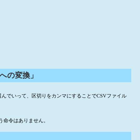
列への変換」
イル］と選んでいって、区切りをカンマにすることでCSVファイル
う命令はありません。