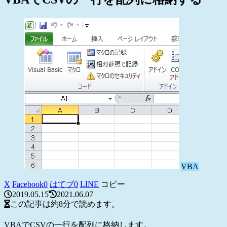
VBA
X
Facebook
0
はてブ
0
LINE
コピー
2019.05.15
2021.06.07
この記事は
約8分
で読めます。
VBAでCSVの一行を配列に格納します。