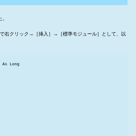
た。
ーで右クリック→［挿入］→［標準モジュール］として、以
 As Long
