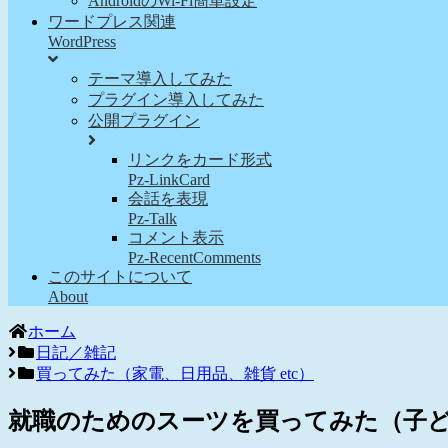
AndroidのWi-Fi簡単設定
ワードプレス関連
WordPress
テーマ導入してみた
プラグイン導入してみた
公開プラグイン
リンクをカード形式
Pz-LinkCard
会話を表現
Pz-Talk
コメント表示
Pz-RecentComments
このサイトについて
About
ホーム
日記／雑記
買ってみた（家電、日用品、雑貨 etc）
就職のためのスーツを買ってみた（子