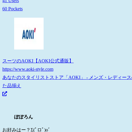
41 Users
60 Pockets
スーツのAOKI【AOKI公式通販】
https://www.aoki-style.com
あなたのスタイリストストア「AOKI」 - メンズ・レディ
た品揃え
ぽぽろん
お好みはー？Σ(ﾟロﾟ)oﾞ