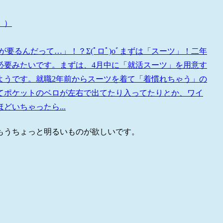
。）
要るんだって…」！？Σ(ﾟロﾟ)oﾞまずは「スーツ」！二年
必要みたいです。まずは、4月中に「就活スーツ」を用意す
ようです。就職2年前からスーツを着て「着慣れちゃう」の
てポケットのベロが左右で出てたり入ってたりとか、ワイ
いちゃったら...
もうちょっと明るいものが欲しいです。