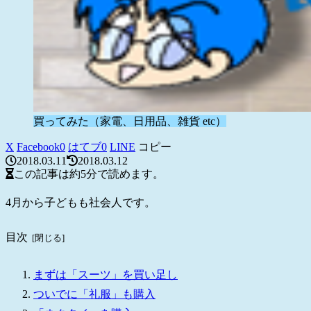
買ってみた（家電、日用品、雑貨 etc）
X
Facebook
0
はてブ
0
LINE
コピー
2018.03.11
2018.03.12
この記事は
約5分
で読めます。
4月から子どもも社会人です。
目次
まずは「スーツ」を買い足し
ついでに「礼服」も購入