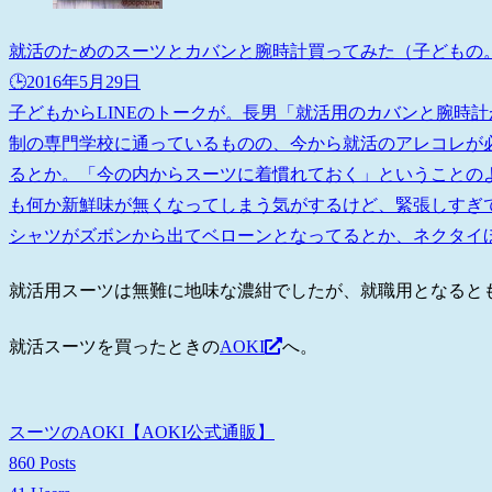
就活のためのスーツとカバンと腕時計買ってみた（子どもの
🕒️2016年5月29日
子どもからLINEのトークが。長男「就活用のカバンと腕時計が
制の専門学校に通っているものの、今から就活のアレコレが
るとか。「今の内からスーツに着慣れておく」ということの
も何か新鮮味が無くなってしまう気がするけど、緊張しすぎ
シャツがズボンから出てベローンとなってるとか、ネクタイほど
就活用スーツは無難に地味な濃紺でしたが、就職用となると
就活スーツを買ったときの
AOKI
へ。
スーツのAOKI【AOKI公式通販】
860 Posts