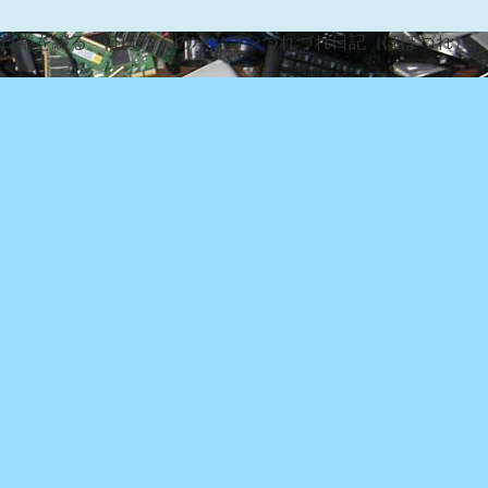
な日常を綴る『ぽぽろんのパソコンつれづれ日記（ぽぽづれ）