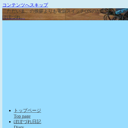
コンテンツへスキップ
「ただいま」の挨拶よりも電源スイッチONのが先な、そん
ぽぽづれ。
トップページ
Top page
ぽぽづれ日記
Diary