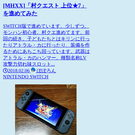
[MHXX]「村クエスト 上位★7」
を進めてみた
SWITCH版で進めています。少しずつ。
モンハン初心者。村クエ進めてます。前
回の続き。子どもたちとはキリンに行っ
たりアトラル・カに行ったり、装備を作
るためにあちこち回っています。武器は
アトラル・カのハンマー。種類名称LV
攻撃力切れ味スロット...
2018.02.06
ぽぽろん
NINTENDO SWITCH