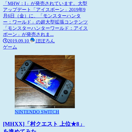
「MHW：I」が発売されています。大型
アップデート「アイスボーン」2019年9
月6日（金）に、「モンスターハンタ
ー：ワールド」の超大型拡張コンテンツ
「モンスターハンターワールド：アイス
ボーン」が発売されま...
2019.09.10
ぽぽろん
ゲーム
NINTENDO SWITCH
[MHXX]「村クエスト 上位★8」
を進めてみた