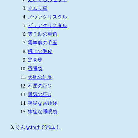
ネムリ草
ノヴァクリスタル
ピュアクリスタル
雲羊鹿の重角
雲羊鹿の毛玉
極上の毛皮
黒真珠
昏睡袋
大地の結晶
不屈の証G
勇気の証G
獰猛な昏睡袋
獰猛な睡眠袋
そんなわけで完成！