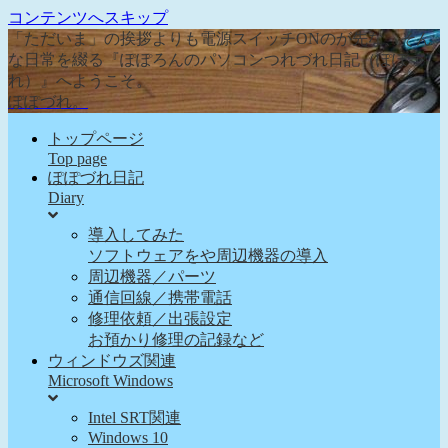
コンテンツへスキップ
「ただいま」の挨拶よりも電源スイッチONのが先な、そん
な日常を綴る『ぽぽろんのパソコンつれづれ日記（ぽぽづ
れ）』へようこそ。
ぽぽづれ。
トップページ
Top page
ぽぽづれ日記
Diary
導入してみた
ソフトウェアをや周辺機器の導入
周辺機器／パーツ
通信回線／携帯電話
修理依頼／出張設定
お預かり修理の記録など
ウィンドウズ関連
Microsoft Windows
Intel SRT関連
Windows 10