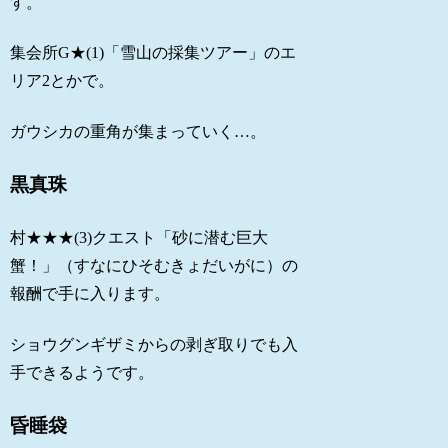
す。
集会所G★(1)「雪山の採集ツアー」のエ
リア2とかで。
ガウシカの重角が集まっていく…。
黒真珠
村★★★(3)クエスト「砂に潜む巨大
蟹！」（すなにひそむきょだいがに）の
報酬で手に入ります。
ショウグンギザミからの剥ぎ取りでも入
手できるようです。
昏睡袋