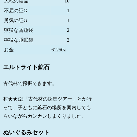
大地の結晶
10
不屈の証G
1
勇気の証G
1
獰猛な昏睡袋
2
獰猛な睡眠袋
2
お金
61250z
エルトライト鉱石
古代林で採掘できます。
村★★(2)「古代林の採集ツアー」とか行
って、子どもに鉱石の場所を案内しても
らいながらカンカンしまくりました。
ぬいぐるみセット