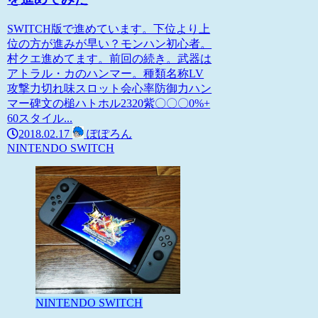
SWITCH版で進めています。下位より上
位の方が進みが早い？モンハン初心者。
村クエ進めてます。前回の続き。武器は
アトラル・カのハンマー。種類名称LV
攻撃力切れ味スロット会心率防御力ハン
マー碑文の槌ハトホル2320紫〇〇〇0%+
60スタイル...
2018.02.17
ぽぽろん
NINTENDO SWITCH
NINTENDO SWITCH