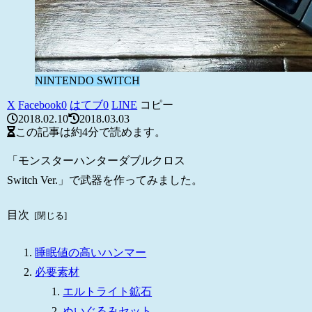
NINTENDO SWITCH
X
Facebook
0
はてブ
0
LINE
コピー
2018.02.10
2018.03.03
この記事は
約4分
で読めます。
「モンスターハンターダブルクロス
Switch Ver.」で武器を作ってみました。
目次
睡眠値の高いハンマー
必要素材
エルトライト鉱石
ぬいぐるみセット