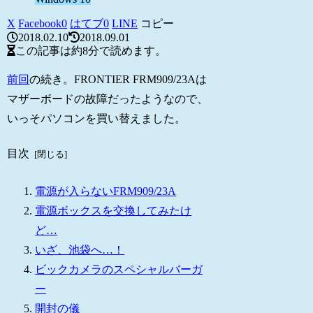
X
Facebook
0
はてブ
0
LINE
コピー
2018.02.10
2018.09.01
この記事は
約8分
で読めます。
前回
の続き。FRONTIER FRM909/23Aは
マザーボードの故障だったようなので、
いっそパソコンを買い替えました。
目次
電源が入らないFRM909/23A
電源ボックスを交換してみたけ
ど…
いざ、池袋へ…！
ビックカメラのスペシャルバーガ
ー
開封の儀