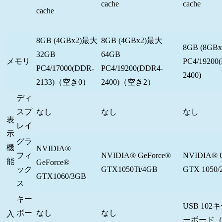
cache
cache
cache
8GB (4GBx2)最大
8GB (4GBx2)最大
8GB (8GBx
32GB
64GB
メモリ
PC4/19200
PC4/17000(DDR-
PC4/19200(DDR4-
2400)
2133)（空き0）
2400)（空き2）
ディ
スプ
なし
なし
なし
表
レイ
示
グラ
機
NVIDIA®
フィ
NVIDIA® GeForce®
NVIDIA® 
能
GeForce®
ック
GTX1050Ti/4GB
GTX 1050/
GTX1060/3GB
ス
キー
USB 10
ボー
なし
なし
入
ーボード