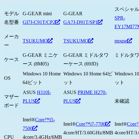
スペシャ
モデル
G-GEAR mini
G-GEAR
SPR-
名型番
GI7J-C91T/CP2
GA7J-D91T/SP1
EY17MI77
メーカ
TSUKUMO
TSUKUMO
mouse
ー
G-GEAR ミニケ
G-GEAR ミドルタワ
ミドルタ
ケース
ース (8M05)
ーケース (69JD)
Windows 10 Home
Windows 10 Home 64ビ
Windows 1
OS
64ビット
ット
ット
ASUS
H110I-
ASUS
PRIME H270-
マザー
PLUS
PLUS
未確認
ボード
Intel®
Core™i5-
Intel®
Core™i7-7700
Intel®
Core
7500
4core/HT/3.60GHz/8MB
4core/HT/
CPU
4core/3.4GHz/6MB