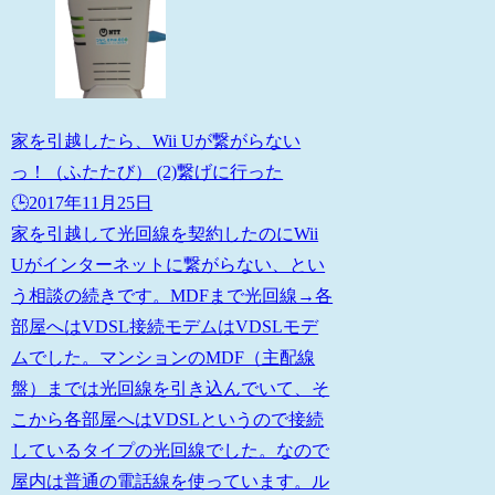
家を引越したら、Wii Uが繋がらない
っ！（ふたたび） (2)繋げに行った
🕒️2017年11月25日
家を引越して光回線を契約したのにWii
Uがインターネットに繋がらない、とい
う相談の続きです。MDFまで光回線→各
部屋へはVDSL接続モデムはVDSLモデ
ムでした。マンションのMDF（主配線
盤）までは光回線を引き込んでいて、そ
こから各部屋へはVDSLというので接続
しているタイプの光回線でした。なので
屋内は普通の電話線を使っています。ル