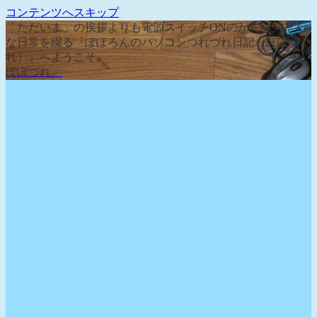
コンテンツへスキップ
「ただいま」の挨拶よりも電源スイッチONのが先な、そん
な日常を綴る『ぽぽろんのパソコンつれづれ日記（ぽぽづ
れ）』へようこそ。
ぽぽづれ。