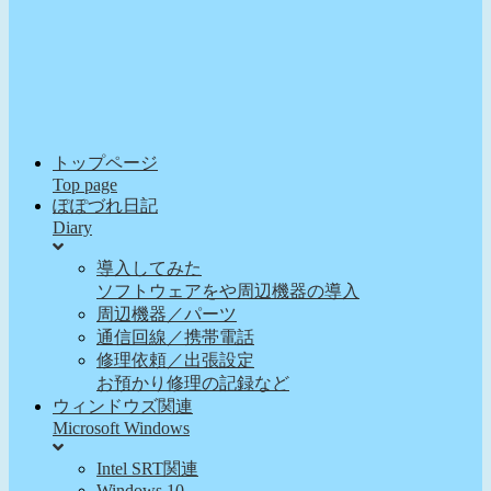
トップページ
Top page
ぽぽづれ日記
Diary
導入してみた
ソフトウェアをや周辺機器の導入
周辺機器／パーツ
通信回線／携帯電話
修理依頼／出張設定
お預かり修理の記録など
ウィンドウズ関連
Microsoft Windows
Intel SRT関連
Windows 10