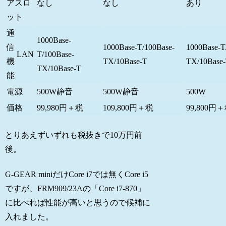
アスロ
なし
なし
あり
ット
通
1000Base-
信
1000Base-T/100Base-
1000Base-T
LAN
T/100Base-
機
TX/10Base-T
TX/10Base
TX/10Base-T
能
電源
500W静音
500W静音
500W
価格
99,980円＋税
109,800円＋税
99,800円
とりあえずいずれも税抜きで10万円前
後。
G-GEAR miniだけCore i7では無くCore i5
ですが、FRM909/23Aの「Core i7-870」
に比べれば性能が高いと思うので候補に
入れました。