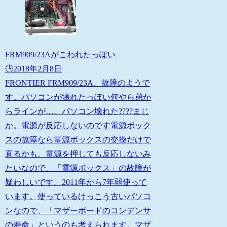
FRM909/23Aがこわれたっぽい
🕒️2018年2月8日
FRONTIER FRM909/23A、故障のようで
す。パソコンが壊れたっぽい何やら弟か
らラインが…。パソコン壊れた????まじ
か。電源が反応しないのです電源ボック
スの故障なら電源ボックスの交換だけで
直るかも。電源を押しても反応しないみ
たいなので、「電源ボックス」の故障が
疑わしいです。2011年から7年弱使って
います。使っているけっこう古いパソコ
ンなので、「マザーボードのコンデンサ
の寿命」というのも考えられます。マザ