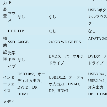
ド
力
装
USB 3ボ
マウ
置
なし
なし
カルマウ
ス
ク）
HDD
1TB
なし
なし
補
ADATA 24
SSD
240GB
240GB WD GREEN
助
記
光学
DVDスーパーマルチ
DVDスー
憶
ドラ
なし
ドライブ
ドライブ
イブ
USB3.0x2、オー
USB3.0x4
インタ
USB3.0x2、オーディ
ディオ入出力、
USB2.0
ーフェ
オ入出力、DVI-D、
DVI-D、DP、
オ入出力、D
イス
DP、HDMI
HDMI
DP、HDM
メディ