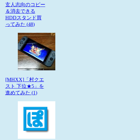
玄人志向のコピー
＆消去できる
HDDスタンド買
ってみた (
48
)
[MHXX]「村クエ
スト 下位★5」を
進めてみた (
1
)