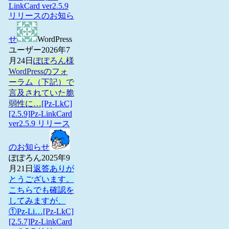
LinkCard ver2.5.9
リリースのお知ら
せ
WordPress
ユーザー
2026年7
月24日
ぽぽろん様
WordPressのフォ
ーラム（下記）で
言及されていた脆
弱性に…
[Pz-LkC]
[2.5.9]Pz-LinkCard
ver2.5.9 リリース
のお知らせ
ぽぽろん
2025年9
月21日
返答ありが
とうございます。
こちらでも確認を
してみますが、
①Pz-Li…
[Pz-LkC]
[2.5.7]Pz-LinkCard