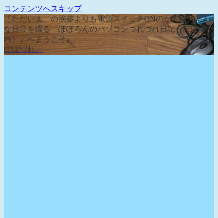
コンテンツへスキップ
「ただいま」の挨拶よりも電源スイッチONのが先な、そん
な日常を綴る『ぽぽろんのパソコンつれづれ日記（ぽぽづ
れ）』へようこそ。
ぽぽづれ。