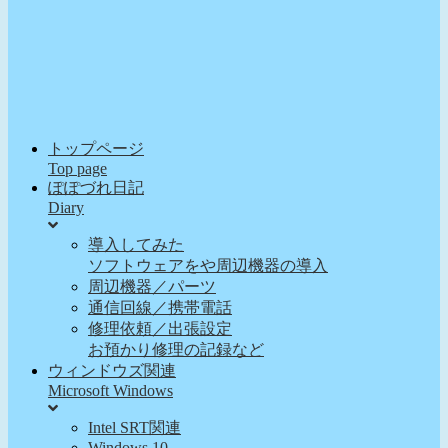
トップページ
Top page
ぽぽづれ日記
Diary
導入してみた
ソフトウェアをや周辺機器の導入
周辺機器／パーツ
通信回線／携帯電話
修理依頼／出張設定
お預かり修理の記録など
ウィンドウズ関連
Microsoft Windows
Intel SRT関連
Windows 10