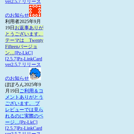
ver2.5.7 リリース
のお知らせ
利用者
2025年9月
19日
お返事ありが
とうございます。
テーマは Twenty
Fifteenバージョ
ン…
[Pz-LkC]
[2.5.7]Pz-LinkCard
ver2.5.7 リリース
のお知らせ
ぽぽろん
2025年9
月19日
ご利用＆コ
メントありがとう
ございます。 プ
レビューでは見ら
れるのに実際のペ
ージ…
[Pz-LkC]
[2.5.7]Pz-LinkCard
ver2.5.7 リリース