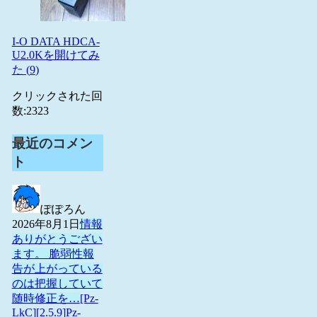
I-O DATA HDCA-
U2.0Kを開けてみ
た (
9
)
クリックされた回
数:
2323
最近のコメン
ト
ぽぽろん
2026年8月1日
情報
ありがとうござい
ます。 脆弱性報
告が上がっている
のは把握していて
随時修正を…
[Pz-
LkC][2.5.9]Pz-