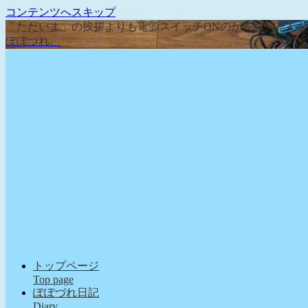
コンテンツへスキップ
「ただいま」の挨拶よりも電源スイッチONのが先な、そん
ぽぽづれ。
トップページ
Top page
ぽぽづれ日記
Diary