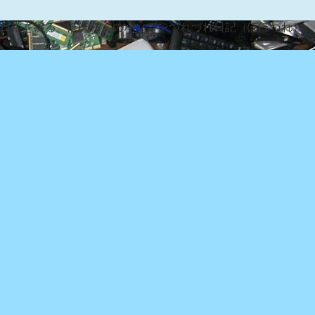
な日常を綴る『ぽぽろんのパソコンつれづれ日記（ぽぽづれ）