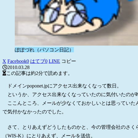
ぽぽづれ（パソコン日記）
X
Facebook
0
はてブ
0
LINE
コピー
2010.03.28
この記事は
約2分
で読めます。
ドメインpoponet.jpにアクセス出来なくなって数日。
というか、アクセス出来なくなっていたのに気付いたのが昨日で
ここんところ、メールが少なくておかしいとは思っていた
で気付かなかったのでした。
さて、とりあえずどうしたものかと、今の管理会社のさく
（WIS-K）にとりあえず、メールを送信。