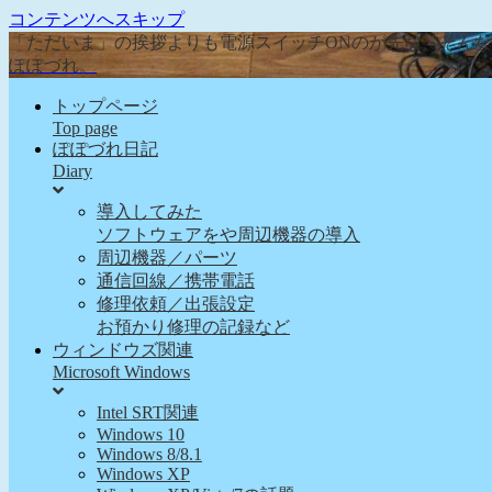
コンテンツへスキップ
「ただいま」の挨拶よりも電源スイッチONのが先な、そん
ぽぽづれ。
トップページ
Top page
ぽぽづれ日記
Diary
導入してみた
ソフトウェアをや周辺機器の導入
周辺機器／パーツ
通信回線／携帯電話
修理依頼／出張設定
お預かり修理の記録など
ウィンドウズ関連
Microsoft Windows
Intel SRT関連
Windows 10
Windows 8/8.1
Windows XP