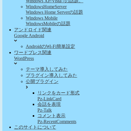
Windows XP/Vista/7の話題。
WindowsHomeServer
Windows Home Serverの話題
Windows Mobile
WindowsMobileの話題
アンドロイド関連
Google Android
AndroidのWi-Fi簡単設定
ワードプレス関連
WordPress
テーマ導入してみた
プラグイン導入してみた
公開プラグイン
リンクをカード形式
Pz-LinkCard
会話を表現
Pz-Talk
コメント表示
Pz-RecentComments
このサイトについて