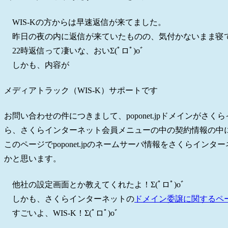
WIS-Kの方からは早速返信が来てました。
昨日の夜の内に返信が来ていたものの、気付かないまま寝
22時返信って凄いな、おいΣ(ﾟロﾟ)oﾞ
しかも、内容が
メディアトラック（WIS-K）サポートです
お問い合わせの件につきまして、poponet.jpドメインが
ら、さくらインターネット会員メニューの中の契約情報の中にpo
このページでpoponet.jpのネームサーバ情報をさくらイ
かと思います。
他社の設定画面とか教えてくれたよ！Σ(ﾟロﾟ)oﾞ
しかも、さくらインターネットの
ドメイン委譲に関するペ
すごいよ、WIS-K！Σ(ﾟロﾟ)oﾞ