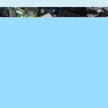
な日常を綴る『ぽぽろんのパソコンつれづれ日記（ぽぽづれ）