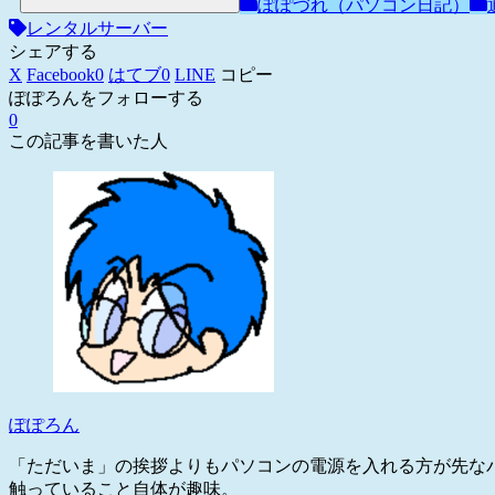
ぽぽづれ（パソコン日記）
レンタルサーバー
シェアする
X
Facebook
0
はてブ
0
LINE
コピー
ぽぽろんをフォローする
0
この記事を書いた人
ぽぽろん
「ただいま」の挨拶よりもパソコンの電源を入れる方が先な
触っていること自体が趣味。