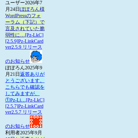
ユーザー
2026年7
月24日
ぽぽろん様
WordPressのフォ
ーラム（下記）で
言及されていた脆
弱性に…
[Pz-LkC]
[2.5.9]Pz-LinkCard
ver2.5.9 リリース
のお知らせ
ぽぽろん
2025年9
月21日
返答ありが
とうございます。
こちらでも確認を
してみますが、
①Pz-Li…
[Pz-LkC]
[2.5.7]Pz-LinkCard
ver2.5.7 リリース
のお知らせ
利用者
2025年9月