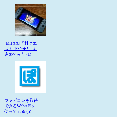
[MHXX]「村クエ
スト 下位★5」を
進めてみた (
1
)
ファビコンを取得
できるWebAPIを
使ってみる (
6
)