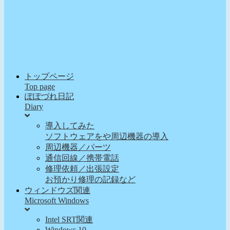
トップページ
Top page
ぽぽづれ日記
Diary
導入してみた
ソフトウェアをや周辺機器の導入
周辺機器／パーツ
通信回線／携帯電話
修理依頼／出張設定
お預かり修理の記録など
ウィンドウズ関連
Microsoft Windows
Intel SRT関連
Windows 10