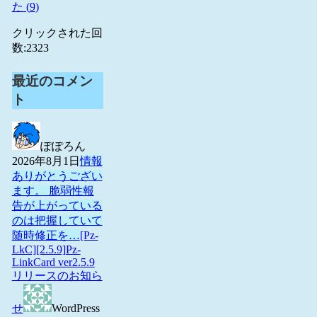
た (
9
)
クリックされた回
数:
2323
最近のコメン
ト
ぽぽろん
2026年8月1日
情報
ありがとうござい
ます。 脆弱性報
告が上がっている
のは把握していて
随時修正を…
[Pz-
LkC][2.5.9]Pz-
LinkCard ver2.5.9
リリースのお知ら
せ
WordPress