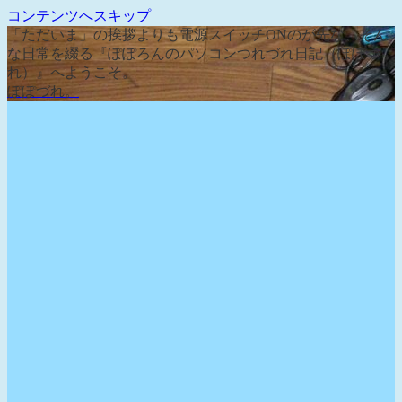
コンテンツへスキップ
「ただいま」の挨拶よりも電源スイッチONのが先な、そん
な日常を綴る『ぽぽろんのパソコンつれづれ日記（ぽぽづ
れ）』へようこそ。
ぽぽづれ。