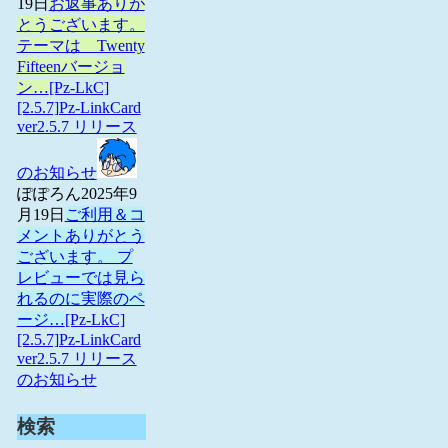
19日
お返事ありが
とうございます。
テーマは Twenty
Fifteenバージョ
ン…
[Pz-LkC]
[2.5.7]Pz-LinkCard
ver2.5.7 リリース
のお知らせ
ぽぽろん
2025年9
月19日
ご利用＆コ
メントありがとう
ございます。 プ
レビューでは見ら
れるのに実際のペ
ージ…
[Pz-LkC]
[2.5.7]Pz-LinkCard
ver2.5.7 リリース
のお知らせ
検索