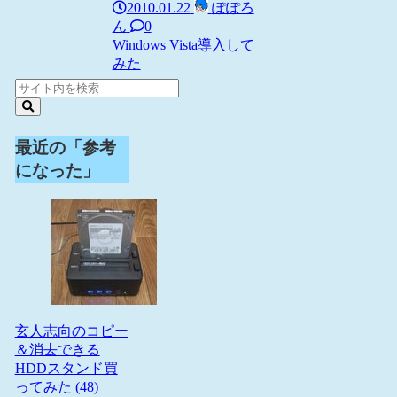
2010.01.22
ぽぽろ
ん
0
Windows Vista
導入して
みた
最近の「参考
になった」
玄人志向のコピー
＆消去できる
HDDスタンド買
ってみた (
48
)