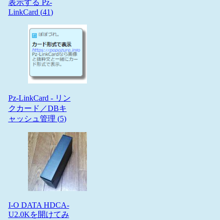
表示する Pz-
LinkCard (
41
)
Pz-LinkCard - リン
クカード／DBキ
ャッシュ管理 (
5
)
I-O DATA HDCA-
U2.0Kを開けてみ