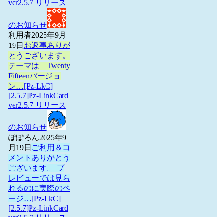
ver2.5.7 リリース
のお知らせ
利用者
2025年9月
19日
お返事ありが
とうございます。
テーマは Twenty
Fifteenバージョ
ン…
[Pz-LkC]
[2.5.7]Pz-LinkCard
ver2.5.7 リリース
のお知らせ
ぽぽろん
2025年9
月19日
ご利用＆コ
メントありがとう
ございます。 プ
レビューでは見ら
れるのに実際のペ
ージ…
[Pz-LkC]
[2.5.7]Pz-LinkCard