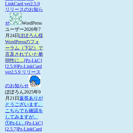
LinkCard ver2.5.9
リリースのお知ら
せ
WordPress
ユーザー
2026年7
月24日
ぽぽろん様
WordPressのフォ
ーラム（下記）で
言及されていた脆
弱性に…
[Pz-LkC]
[2.5.9]Pz-LinkCard
ver2.5.9 リリース
のお知らせ
ぽぽろん
2025年9
月21日
返答ありが
とうございます。
こちらでも確認を
してみますが、
①Pz-Li…
[Pz-LkC]
[2.5.7]Pz-LinkCard