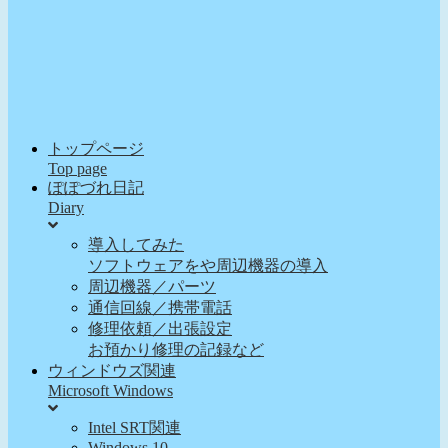
トップページ
Top page
ぽぽづれ日記
Diary
導入してみた
ソフトウェアをや周辺機器の導入
周辺機器／パーツ
通信回線／携帯電話
修理依頼／出張設定
お預かり修理の記録など
ウィンドウズ関連
Microsoft Windows
Intel SRT関連
Windows 10