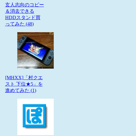
玄人志向のコピー
＆消去できる
HDDスタンド買
ってみた (
48
)
[MHXX]「村クエ
スト 下位★5」を
進めてみた (
1
)