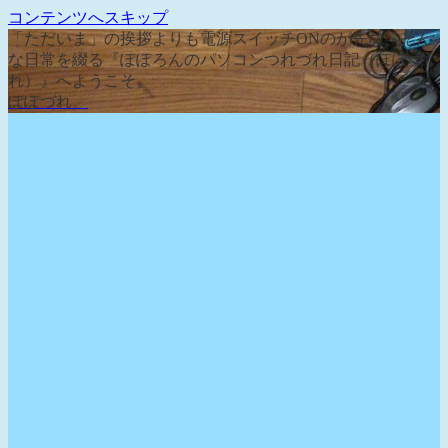
コンテンツへスキップ
「ただいま」の挨拶よりも電源スイッチONのが先な、そん
な日常を綴る『ぽぽろんのパソコンつれづれ日記（ぽぽづ
れ）』へようこそ。
ぽぽづれ。