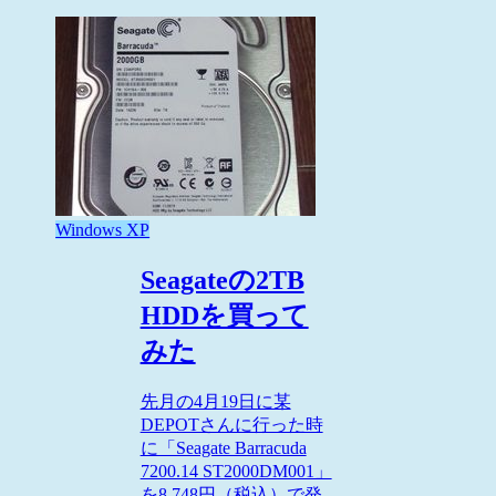
Windows XP
Seagateの2TB
HDDを買って
みた
先月の4月19日に某
DEPOTさんに行った時
に「Seagate Barracuda
7200.14 ST2000DM001」
を8,748円（税込）で発