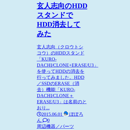
玄人志向のHDD
スタンドで
HDD消去して
みた
玄人志向（クロウトシ
コウ）のHDDスタンド
「KURO-
DACHI/CLONE+ERASE/U3」
を使ってHDDの消去を
行ってみました。HDD
／SSDのERASE（消
去）機能「KURO-
DACHI/CLONE＋
ERASE/U3」は名前のと
おり...
2015.06.01
ぽぽろ
ん
0
周辺機器／パーツ