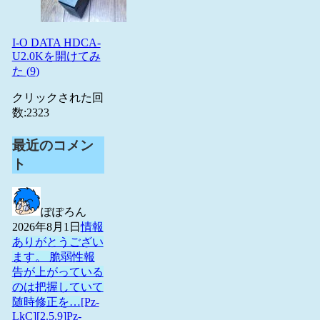
I-O DATA HDCA-
U2.0Kを開けてみ
た (
9
)
クリックされた回
数:
2323
最近のコメン
ト
ぽぽろん
2026年8月1日
情報
ありがとうござい
ます。 脆弱性報
告が上がっている
のは把握していて
随時修正を…
[Pz-
LkC][2.5.9]Pz-