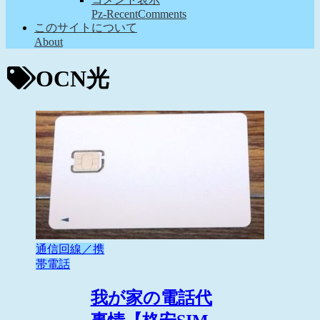
Pz-RecentComments
このサイトについて
About
OCN光
通信回線／携
帯電話
我が家の電話代