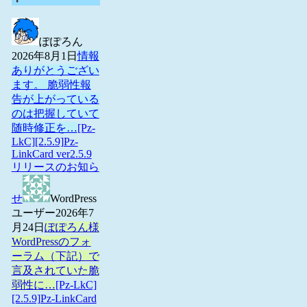
ぽぽろん
2026年8月1日
情報
ありがとうござい
ます。 脆弱性報
告が上がっている
のは把握していて
随時修正を…
[Pz-
LkC][2.5.9]Pz-
LinkCard ver2.5.9
リリースのお知ら
せ
WordPress
ユーザー
2026年7
月24日
ぽぽろん様
WordPressのフォ
ーラム（下記）で
言及されていた脆
弱性に…
[Pz-LkC]
[2.5.9]Pz-LinkCard