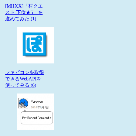
[MHXX]「村クエ
スト 下位★5」を
進めてみた (
1
)
ファビコンを取得
できるWebAPIを
使ってみる (
6
)