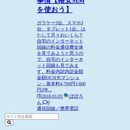
事情【格安SIM
を使おう】
ガラケー3台、スマホ3
台、タブレット1台。は
たして月々おいくら？
自宅のインターネット
回線の料金通信費全体
を見てみようと思うの
で、自宅のインターネ
ット回線も見てみま
す。料金内訳内訳金額
金額OCN光マンショ
ン・基本料4,700円3,600
円2年...
2018.03.05
ぽぽろ
ん
0
通信回線／携帯電話