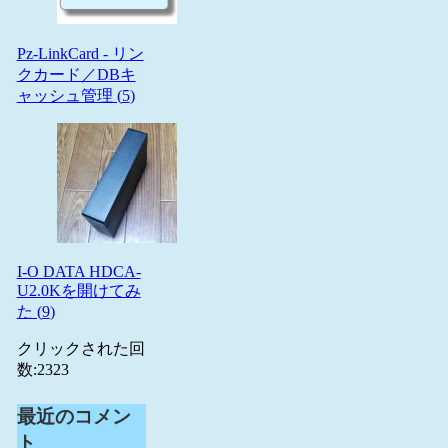
Pz-LinkCard - リン
クカード／DBキ
ャッシュ管理 (
5
)
I-O DATA HDCA-
U2.0Kを開けてみ
た (
9
)
クリックされた回
数:
2323
最近のコメン
ト