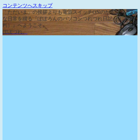
コンテンツへスキップ
「ただいま」の挨拶よりも電源スイッチONのが先な、そん
な日常を綴る『ぽぽろんのパソコンつれづれ日記（ぽぽづ
れ）』へようこそ。
ぽぽづれ。