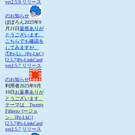
ver2.5.9 リリース
のお知らせ
ぽぽろん
2025年9
月21日
返答ありが
とうございます。
こちらでも確認を
してみますが、
①Pz-Li…
[Pz-LkC]
[2.5.7]Pz-LinkCard
ver2.5.7 リリース
のお知らせ
利用者
2025年9月
19日
お返事ありが
とうございます。
テーマは Twenty
Fifteenバージョ
ン…
[Pz-LkC]
[2.5.7]Pz-LinkCard
ver2.5.7 リリース