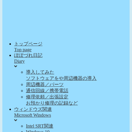
トップページ
Top page
ぽぽづれ日記
Diary
導入してみた
ソフトウェアをや周辺機器の導入
周辺機器／パーツ
通信回線／携帯電話
修理依頼／出張設定
お預かり修理の記録など
ウィンドウズ関連
Microsoft Windows
Intel SRT関連
Windows 10