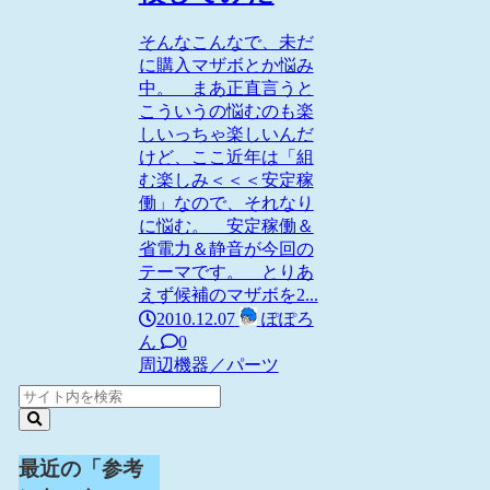
そんなこんなで、未だ
に購入マザボとか悩み
中。 まあ正直言うと
こういうの悩むのも楽
しいっちゃ楽しいんだ
けど、ここ近年は「組
む楽しみ＜＜＜安定稼
働」なので、それなり
に悩む。 安定稼働＆
省電力＆静音が今回の
テーマです。 とりあ
えず候補のマザボを2...
2010.12.07
ぽぽろ
ん
0
周辺機器／パーツ
最近の「参考