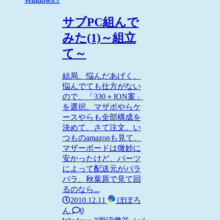
サブPC組んで
みた(1)～組立
て～
結局、悩んだあげく、
悩んでても仕方がない
ので、「330＋ION案」
を選択。マザボやらケ
ースやらも全部構成を
決めて、さて注文。い
つものamazonも見て、
マザーボードは微妙に
安かったけど、パーツ
によって配送元がバラ
バラ、秋葉原で見て回
るのなら...
2010.12.11
ぽぽろ
ん
0