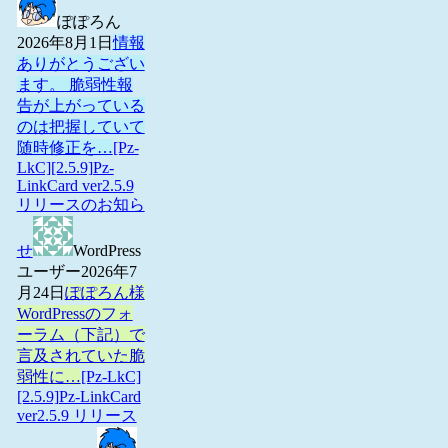
ぽぽろん
2026年8月1日
情報
ありがとうござい
ます。 脆弱性報
告が上がっている
のは把握していて
随時修正を…
[Pz-
LkC][2.5.9]Pz-
LinkCard ver2.5.9
リリースのお知ら
せ
WordPress
ユーザー
2026年7
月24日
ぽぽろん様
WordPressのフォ
ーラム（下記）で
言及されていた脆
弱性に…
[Pz-LkC]
[2.5.9]Pz-LinkCard
ver2.5.9 リリース