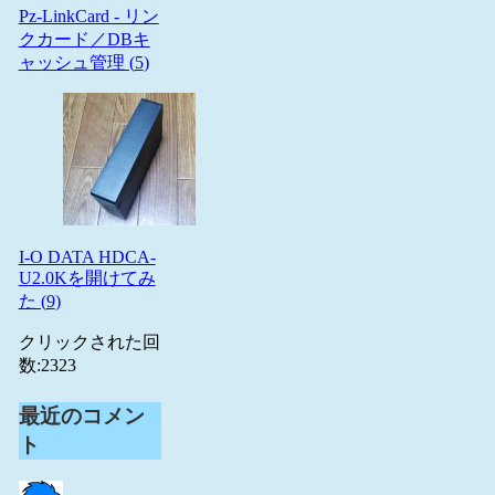
Pz-LinkCard - リン
クカード／DBキ
ャッシュ管理 (
5
)
I-O DATA HDCA-
U2.0Kを開けてみ
た (
9
)
クリックされた回
数:
2323
最近のコメン
ト