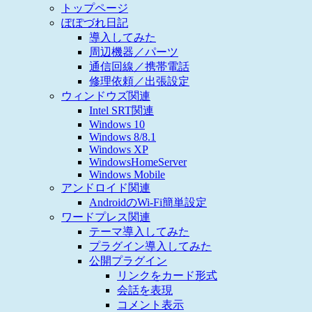
トップページ
ぽぽづれ日記
導入してみた
周辺機器／パーツ
通信回線／携帯電話
修理依頼／出張設定
ウィンドウズ関連
Intel SRT関連
Windows 10
Windows 8/8.1
Windows XP
WindowsHomeServer
Windows Mobile
アンドロイド関連
AndroidのWi-Fi簡単設定
ワードプレス関連
テーマ導入してみた
プラグイン導入してみた
公開プラグイン
リンクをカード形式
会話を表現
コメント表示