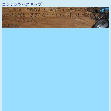
コンテンツへスキップ
「ただいま」の挨拶よりも電源スイッチONのが先な、そん
な日常を綴る『ぽぽろんのパソコンつれづれ日記（ぽぽづ
れ）』へようこそ。
ぽぽづれ。