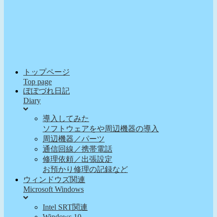
トップページ
Top page
ぽぽづれ日記
Diary
導入してみた
ソフトウェアをや周辺機器の導入
周辺機器／パーツ
通信回線／携帯電話
修理依頼／出張設定
お預かり修理の記録など
ウィンドウズ関連
Microsoft Windows
Intel SRT関連
Windows 10