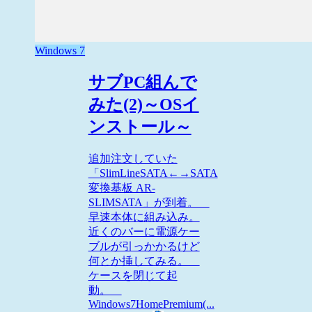
Windows 7
サブPC組んで
みた(2)～OSイ
ンストール～
追加注文していた
「SlimLineSATA←→SATA
変換基板 AR-
SLIMSATA」が到着。
早速本体に組み込み。
近くのバーに電源ケー
ブルが引っかかるけど
何とか挿してみる。
ケースを閉じて起
動。
Windows7HomePremium(...