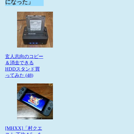
になった」
玄人志向のコピー
＆消去できる
HDDスタンド買
ってみた (
48
)
[MHXX]「村クエ