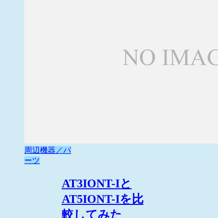
周辺機器／パ
ーツ
AT3IONT-Iと
AT5IONT-Iを比
較してみた