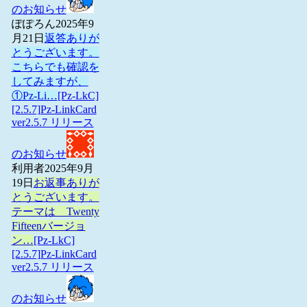
のお知らせ
ぽぽろん
2025年9
月21日
返答ありが
とうございます。
こちらでも確認を
してみますが、
①Pz-Li…
[Pz-LkC]
[2.5.7]Pz-LinkCard
ver2.5.7 リリース
のお知らせ
利用者
2025年9月
19日
お返事ありが
とうございます。
テーマは Twenty
Fifteenバージョ
ン…
[Pz-LkC]
[2.5.7]Pz-LinkCard
ver2.5.7 リリース
のお知らせ