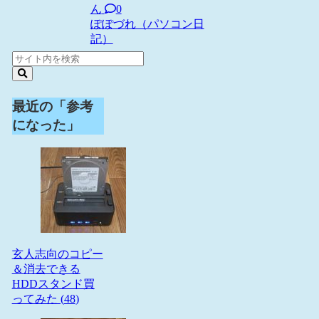
ん
0
ぽぽづれ（パソコン日
記）
最近の「参考
になった」
玄人志向のコピー
＆消去できる
HDDスタンド買
ってみた (
48
)