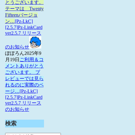
とうございます。
テーマは Twenty
Fifteenバージョ
ン…
[Pz-LkC]
[2.5.7]Pz-LinkCard
ver2.5.7 リリース
のお知らせ
ぽぽろん
2025年9
月19日
ご利用＆コ
メントありがとう
ございます。 プ
レビューでは見ら
れるのに実際のペ
ージ…
[Pz-LkC]
[2.5.7]Pz-LinkCard
ver2.5.7 リリース
のお知らせ
検索