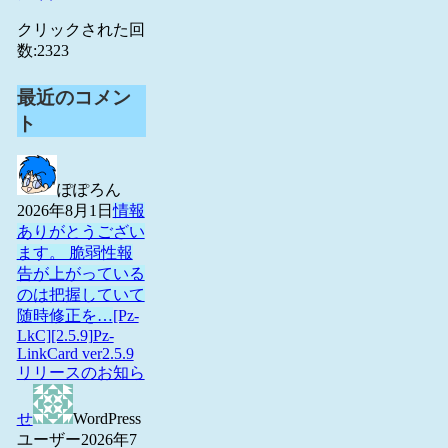
クリックされた回
数:
2323
最近のコメン
ト
ぽぽろん
2026年8月1日
情報
ありがとうござい
ます。 脆弱性報
告が上がっている
のは把握していて
随時修正を…
[Pz-
LkC][2.5.9]Pz-
LinkCard ver2.5.9
リリースのお知ら
せ
WordPress
ユーザー
2026年7