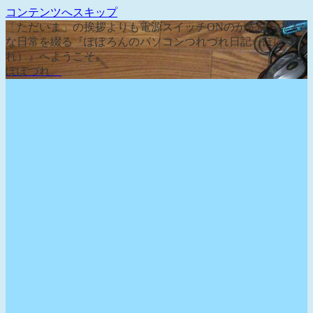
コンテンツへスキップ
「ただいま」の挨拶よりも電源スイッチONのが先な、そん
な日常を綴る『ぽぽろんのパソコンつれづれ日記（ぽぽづ
れ）』へようこそ。
ぽぽづれ。