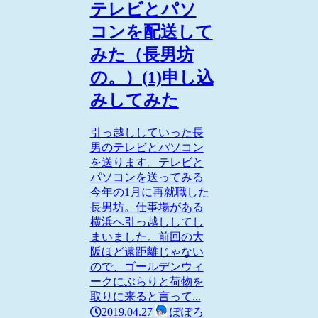
テレビとパソ
コンを配送して
みた（長男坊
の。）(1)申し込
みしてみた
引っ越ししていった長
男のテレビとパソコン
を送ります。テレビと
パソコンを送ってみる
今年の1月に再就職した
長男坊。仕事場がある
横浜へ引っ越ししてし
まいました。前回の大
阪ほど遠距離じゃない
ので、ゴールデンウィ
ークにぶらりと荷物を
取りに来ると言って...
2019.04.27
ぽぽろ