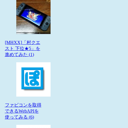
[MHXX]「村クエ
スト 下位★5」を
進めてみた (
1
)
ファビコンを取得
できるWebAPIを
使ってみる (
6
)