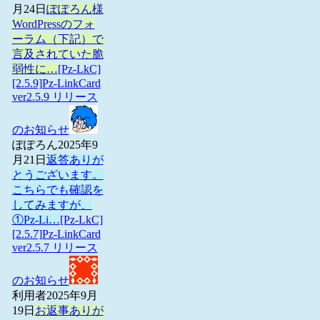
月24日
ぽぽろん様
WordPressのフォ
ーラム（下記）で
言及されていた脆
弱性に…
[Pz-LkC]
[2.5.9]Pz-LinkCard
ver2.5.9 リリース
のお知らせ
ぽぽろん
2025年9
月21日
返答ありが
とうございます。
こちらでも確認を
してみますが、
①Pz-Li…
[Pz-LkC]
[2.5.7]Pz-LinkCard
ver2.5.7 リリース
のお知らせ
利用者
2025年9月
19日
お返事ありが