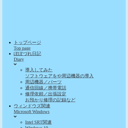
トップページ
Top page
ぽぽづれ日記
Diary
導入してみた
ソフトウェアをや周辺機器の導入
周辺機器／パーツ
通信回線／携帯電話
修理依頼／出張設定
お預かり修理の記録など
ウィンドウズ関連
Microsoft Windows
Intel SRT関連
Windows 10