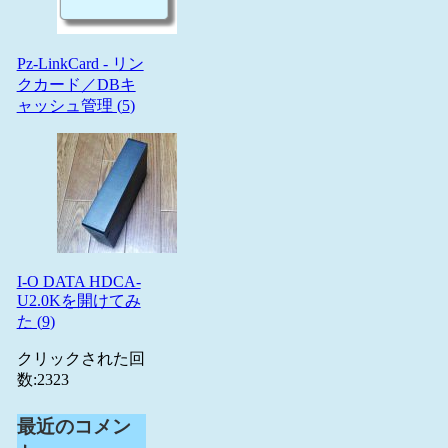
Pz-LinkCard - リン
クカード／DBキ
ャッシュ管理 (
5
)
I-O DATA HDCA-
U2.0Kを開けてみ
た (
9
)
クリックされた回
数:
2323
最近のコメン