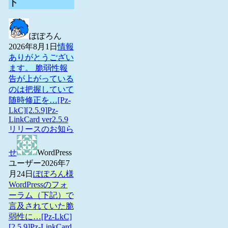
ト
ぽぽろん
2026年8月1日
情報
ありがとうござい
ます。 脆弱性報
告が上がっている
のは把握していて
随時修正を…
[Pz-
LkC][2.5.9]Pz-
LinkCard ver2.5.9
リリースのお知ら
せ
WordPress
ユーザー
2026年7
月24日
ぽぽろん様
WordPressのフォ
ーラム（下記）で
言及されていた脆
弱性に…
[Pz-LkC]
[2.5.9]Pz-LinkCard