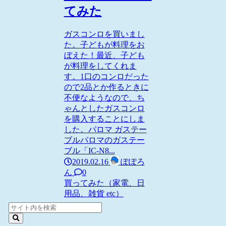
てみた
ガスコンロを買いまし
た。子どもが料理をお
ぼえた！最近、子ども
が料理をしてくれま
す。1口のコンロだった
ので2品とか作るときに
不便なようなので、ち
ゃんとしたガスコンロ
を購入することにしま
した。パロマ ガステー
ブルパロマのガステー
ブル「IC-N8...
2019.02.16
ぽぽろ
ん
0
買ってみた（家電、日
用品、雑貨 etc）