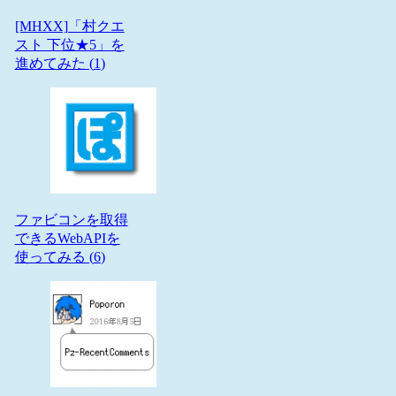
[MHXX]「村クエ
スト 下位★5」を
進めてみた (
1
)
ファビコンを取得
できるWebAPIを
使ってみる (
6
)