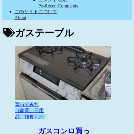
Pz-RecentComments
このサイトについて
About
ガステーブル
買ってみた
（家電、日用
品、雑貨 etc）
ガスコンロ買っ