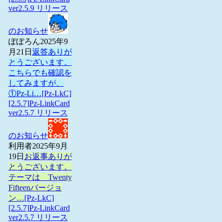
ver2.5.9 リリース
のお知らせ
ぽぽろん
2025年9
月21日
返答ありが
とうございます。
こちらでも確認を
してみますが、
①Pz-Li…
[Pz-LkC]
[2.5.7]Pz-LinkCard
ver2.5.7 リリース
のお知らせ
利用者
2025年9月
19日
お返事ありが
とうございます。
テーマは Twenty
Fifteenバージョ
ン…
[Pz-LkC]
[2.5.7]Pz-LinkCard
ver2.5.7 リリース