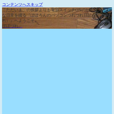
コンテンツへスキップ
「ただいま」の挨拶よりも電源スイッチONのが先な、そん
な日常を綴る『ぽぽろんのパソコンつれづれ日記（ぽぽづ
れ）』へようこそ。
ぽぽづれ。