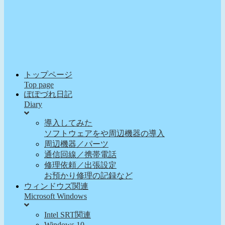
トップページ
Top page
ぽぽづれ日記
Diary
導入してみた
ソフトウェアをや周辺機器の導入
周辺機器／パーツ
通信回線／携帯電話
修理依頼／出張設定
お預かり修理の記録など
ウィンドウズ関連
Microsoft Windows
Intel SRT関連
Windows 10