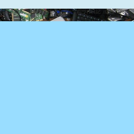
な日常を綴る『ぽぽろんのパソコンつれづれ日記（ぽぽづれ）