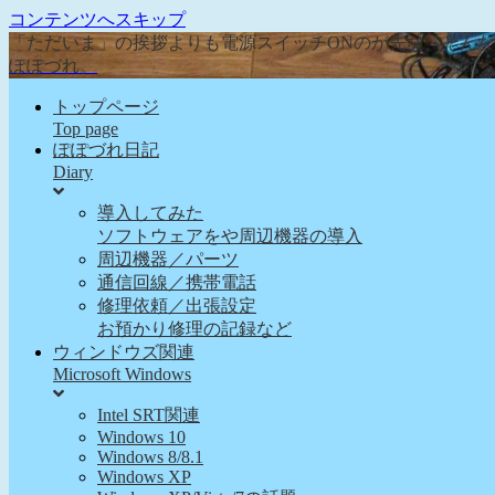
コンテンツへスキップ
「ただいま」の挨拶よりも電源スイッチONのが先な、そん
ぽぽづれ。
トップページ
Top page
ぽぽづれ日記
Diary
導入してみた
ソフトウェアをや周辺機器の導入
周辺機器／パーツ
通信回線／携帯電話
修理依頼／出張設定
お預かり修理の記録など
ウィンドウズ関連
Microsoft Windows
Intel SRT関連
Windows 10
Windows 8/8.1
Windows XP