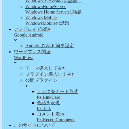
Windows XP/Vista/7の話題。
WindowsHomeServer
Windows Home Serverの話題
Windows Mobile
WindowsMobileの話題
アンドロイド関連
Google Android
AndroidのWi-Fi簡単設定
ワードプレス関連
WordPress
テーマ導入してみた
プラグイン導入してみた
公開プラグイン
リンクをカード形式
Pz-LinkCard
会話を表現
Pz-Talk
コメント表示
Pz-RecentComments
このサイトについて