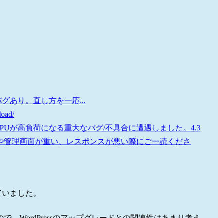
バグあり。直し方を一応...
load/
、CPUが高負荷になる重大なバグ/不具合に遭遇しました。4.3
や管理画面が重い、レスポンスが悪い際にご一読くださ
していました。
で、WordPressのアップグレードとの関連性はあまり考え