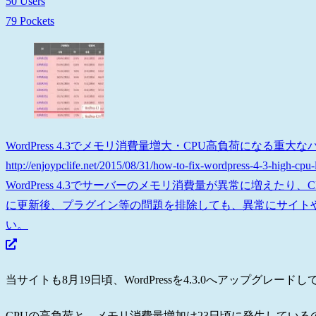
50 Users
79 Pockets
WordPress 4.3でメモリ消費量増大・CPU高負荷になる重大な
http://enjoypclife.net/2015/08/31/how-to-fix-wordpress-4-3-high-cpu-
WordPress 4.3でサーバーのメモリ消費量が異常に増えたり
に更新後、プラグイン等の問題を排除しても、異常にサイト
い。
当サイトも8月19日頃、WordPressを4.3.0へアップグレード
CPUの高負荷と、メモリ消費量増加は23日頃に発生しているの