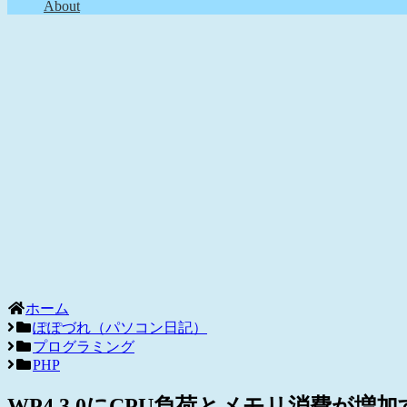
About
ホーム
ぽぽづれ（パソコン日記）
プログラミング
PHP
WP4.3.0にCPU負荷とメモリ消費が