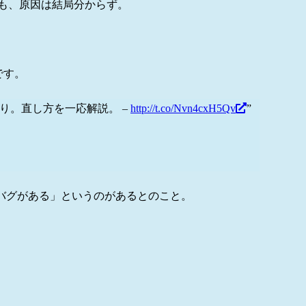
…でも、原因は結局分からず。
です。
バグあり。直し方を一応解説。 –
http://t.co/Nvn4cxH5Qv
”
るバグがある」というのがあるとのこと。