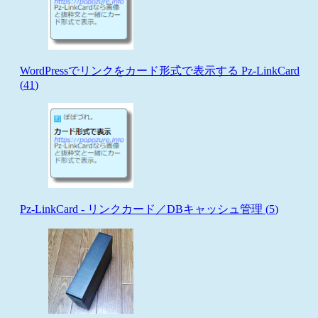
WordPressでリンクをカード形式で表示する Pz-LinkCard
(
41
)
Pz-LinkCard - リンクカード／DBキャッシュ管理 (
5
)