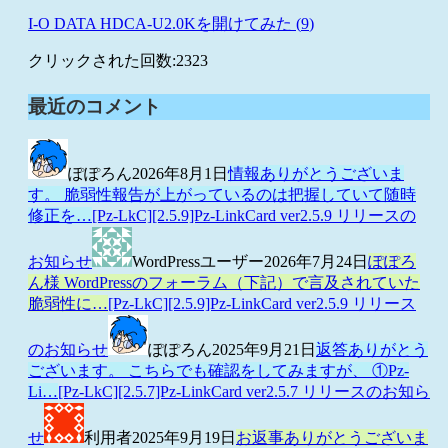
I-O DATA HDCA-U2.0Kを開けてみた (
9
)
クリックされた回数:
2323
最近のコメント
ぽぽろん
2026年8月1日
情報ありがとうございま
す。 脆弱性報告が上がっているのは把握していて随時
修正を…
[Pz-LkC][2.5.9]Pz-LinkCard ver2.5.9 リリースの
お知らせ
WordPressユーザー
2026年7月24日
ぽぽろ
ん様 WordPressのフォーラム（下記）で言及されていた
脆弱性に…
[Pz-LkC][2.5.9]Pz-LinkCard ver2.5.9 リリース
のお知らせ
ぽぽろん
2025年9月21日
返答ありがとう
ございます。 こちらでも確認をしてみますが、 ①Pz-
Li…
[Pz-LkC][2.5.7]Pz-LinkCard ver2.5.7 リリースのお知ら
せ
利用者
2025年9月19日
お返事ありがとうございま