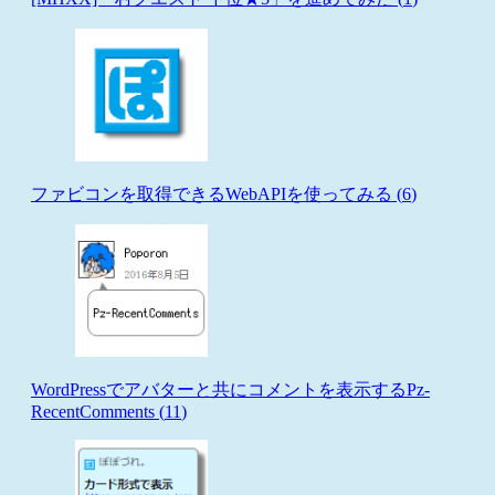
ファビコンを取得できるWebAPIを使ってみる (
6
)
WordPressでアバターと共にコメントを表示するPz-
RecentComments (
11
)