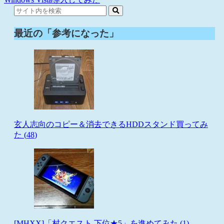
最近の「参考になった」
玄人志向のコピー＆消去できるHDDスタンド買ってみ
た (
48
)
[MHXX]「村クエスト 下位★5」を進めてみた (
1
)