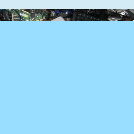
な日常を綴る『ぽぽろんのパソコンつれづれ日記（ぽぽづれ）