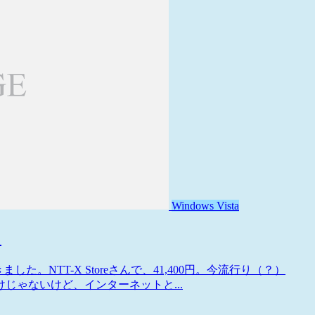
Windows Vista
っ
が届きました。NTT-X Storeさんで、41,400円。今流行り（？）
じゃないけど、インターネットと...