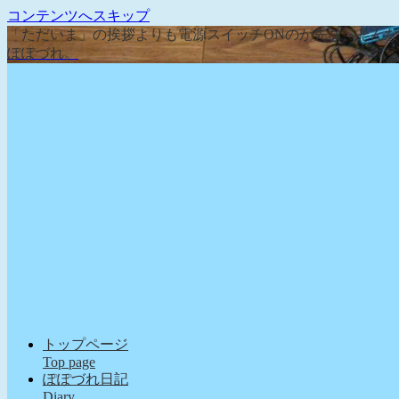
コンテンツへスキップ
「ただいま」の挨拶よりも電源スイッチONのが先な、そん
ぽぽづれ。
トップページ
Top page
ぽぽづれ日記
Diary