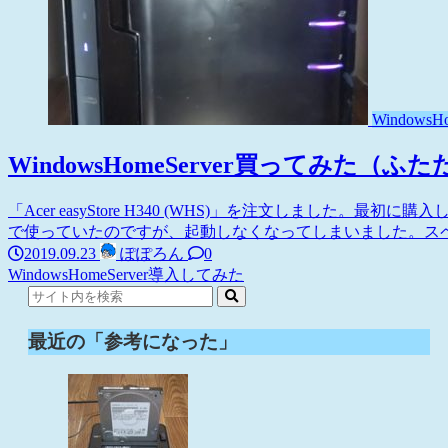
WindowsHo
WindowsHomeServer買ってみた（ふ
「Acer easyStore H340 (WHS)」を注文しました。最初
で使っていたのですが、起動しなくなってしまいました。スペック「Acer
2019.09.23
ぽぽろん
0
WindowsHomeServer
導入してみた
最近の「参考になった」