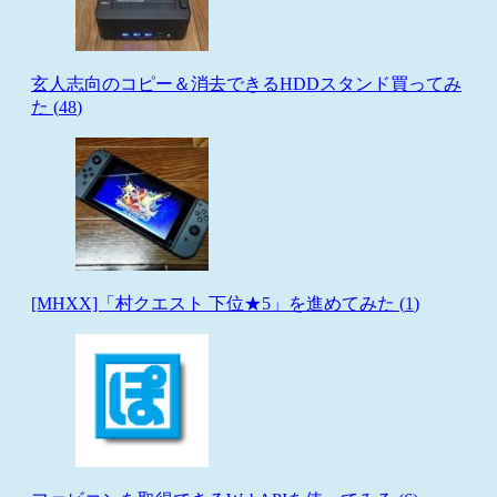
玄人志向のコピー＆消去できるHDDスタンド買ってみ
た (
48
)
[MHXX]「村クエスト 下位★5」を進めてみた (
1
)