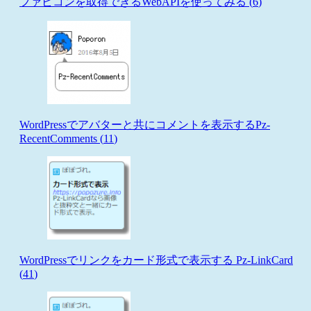
ファビコンを取得できるWebAPIを使ってみる (
6
)
WordPressでアバターと共にコメントを表示するPz-
RecentComments (
11
)
WordPressでリンクをカード形式で表示する Pz-LinkCard
(
41
)