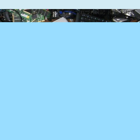
な日常を綴る『ぽぽろんのパソコンつれづれ日記（ぽぽづれ）