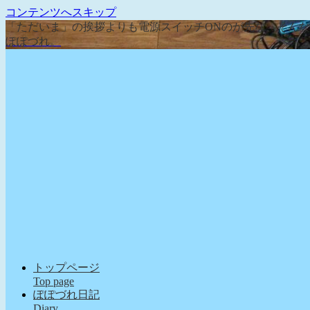
コンテンツへスキップ
「ただいま」の挨拶よりも電源スイッチONのが先な、そん
ぽぽづれ。
トップページ
Top page
ぽぽづれ日記
Diary