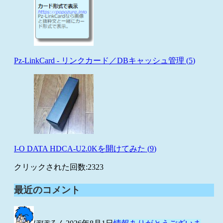
Pz-LinkCard - リンクカード／DBキャッシュ管理 (
5
)
I-O DATA HDCA-U2.0Kを開けてみた (
9
)
クリックされた回数:
2323
最近のコメント