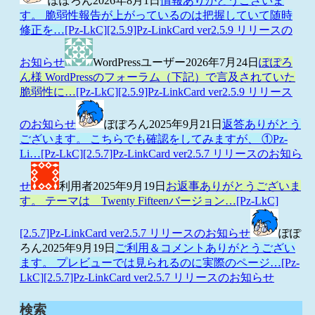
ぽぽろん
2026年8月1日
情報ありがとうございま
す。 脆弱性報告が上がっているのは把握していて随時
修正を…
[Pz-LkC][2.5.9]Pz-LinkCard ver2.5.9 リリースの
お知らせ
WordPressユーザー
2026年7月24日
ぽぽろ
ん様 WordPressのフォーラム（下記）で言及されていた
脆弱性に…
[Pz-LkC][2.5.9]Pz-LinkCard ver2.5.9 リリース
のお知らせ
ぽぽろん
2025年9月21日
返答ありがとう
ございます。 こちらでも確認をしてみますが、 ①Pz-
Li…
[Pz-LkC][2.5.7]Pz-LinkCard ver2.5.7 リリースのお知ら
せ
利用者
2025年9月19日
お返事ありがとうございま
す。 テーマは Twenty Fifteenバージョン…
[Pz-LkC]
[2.5.7]Pz-LinkCard ver2.5.7 リリースのお知らせ
ぽぽ
ろん
2025年9月19日
ご利用＆コメントありがとうござい
ます。 プレビューでは見られるのに実際のページ…
[Pz-
LkC][2.5.7]Pz-LinkCard ver2.5.7 リリースのお知らせ
検索