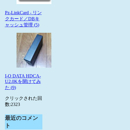
Pz-LinkCard - リン
クカード／DBキ
ャッシュ管理 (
5
)
I-O DATA HDCA-
U2.0Kを開けてみ
た (
9
)
クリックされた回
数:
2323
最近のコメン
ト