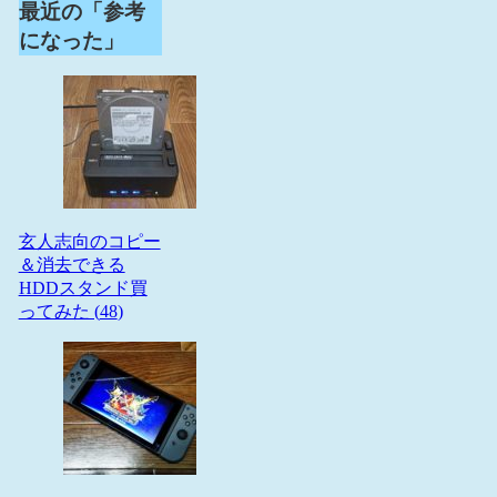
最近の「参考
になった」
玄人志向のコピー
＆消去できる
HDDスタンド買
ってみた (
48
)