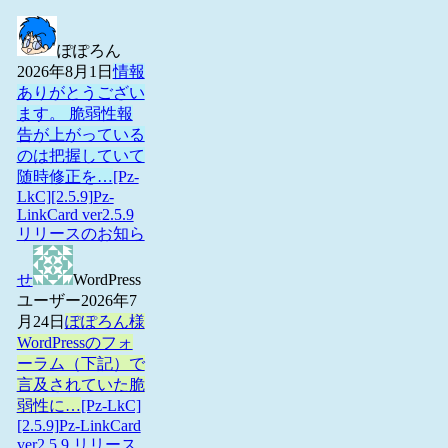
ぽぽろん
2026年8月1日
情報
ありがとうござい
ます。 脆弱性報
告が上がっている
のは把握していて
随時修正を…
[Pz-
LkC][2.5.9]Pz-
LinkCard ver2.5.9
リリースのお知ら
せ
WordPress
ユーザー
2026年7
月24日
ぽぽろん様
WordPressのフォ
ーラム（下記）で
言及されていた脆
弱性に…
[Pz-LkC]
[2.5.9]Pz-LinkCard
ver2.5.9 リリース