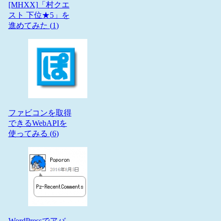
[MHXX]「村クエ
スト 下位★5」を
進めてみた (
1
)
ファビコンを取得
できるWebAPIを
使ってみる (
6
)
WordPressでアバ