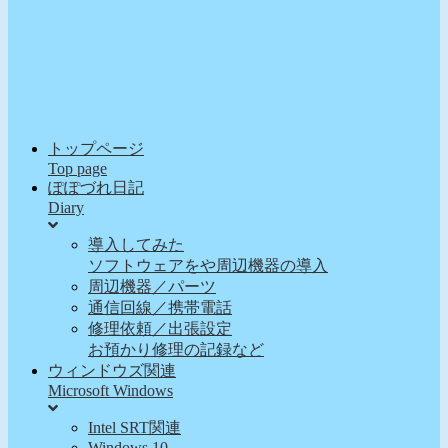
トップページ
Top page
ぽぽづれ日記
Diary
導入してみた
ソフトウェアをや周辺機器の導入
周辺機器／パーツ
通信回線／携帯電話
修理依頼／出張設定
お預かり修理の記録など
ウィンドウズ関連
Microsoft Windows
Intel SRT関連
Windows 10