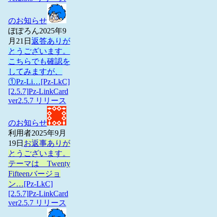
のお知らせ
ぽぽろん
2025年9
月21日
返答ありが
とうございます。
こちらでも確認を
してみますが、
①Pz-Li…
[Pz-LkC]
[2.5.7]Pz-LinkCard
ver2.5.7 リリース
のお知らせ
利用者
2025年9月
19日
お返事ありが
とうございます。
テーマは Twenty
Fifteenバージョ
ン…
[Pz-LkC]
[2.5.7]Pz-LinkCard
ver2.5.7 リリース