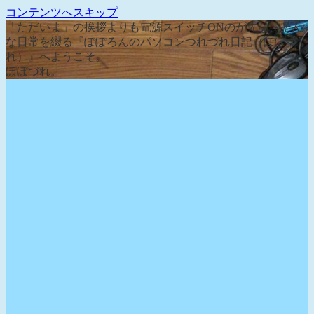
コンテンツへスキップ
「ただいま」の挨拶よりも電源スイッチONのが先な、そん
な日常を綴る『ぽぽろんのパソコンつれづれ日記（ぽぽづ
れ）』へようこそ。
ぽぽづれ。