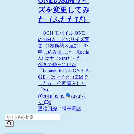
ONEのSIMサイ
ズを変更してみ
た（ふたたび）
「OCN モバイル ONE」
のSIMカードのサイズ変
更（1枚解約＆追加）を
申し込みました。Xperia
Z3 はナノSIMだった！
今まで使っていた
「Panasonic ELUGA X P-
02E」はマイクロSIMで
したが、今回購入した
「So...
2018.05.05
ぽぽろ
ん
0
通信回線／携帯電話