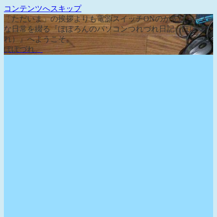
コンテンツへスキップ
「ただいま」の挨拶よりも電源スイッチONのが先な、そん
な日常を綴る『ぽぽろんのパソコンつれづれ日記（ぽぽづ
れ）』へようこそ。
ぽぽづれ。