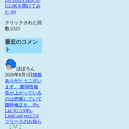
I-O DATA HDCA-
U2.0Kを開けてみ
た (
9
)
クリックされた回
数:
2323
最近のコメン
ト
ぽぽろん
2026年8月1日
情報
ありがとうござい
ます。 脆弱性報
告が上がっている
のは把握していて
随時修正を…
[Pz-
LkC][2.5.9]Pz-
LinkCard ver2.5.9
リリースのお知ら