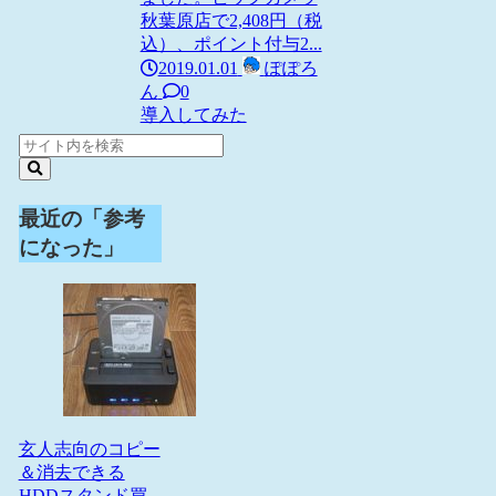
秋葉原店で2,408円（税
込）、ポイント付与2...
2019.01.01
ぽぽろ
ん
0
導入してみた
最近の「参考
になった」
玄人志向のコピー
＆消去できる
HDDスタンド買