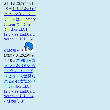
利用者
2025年9月
19日
お返事ありが
とうございます。
テーマは Twenty
Fifteenバージョ
ン…
[Pz-LkC]
[2.5.7]Pz-LinkCard
ver2.5.7 リリース
のお知らせ
ぽぽろん
2025年9
月19日
ご利用＆コ
メントありがとう
ございます。 プ
レビューでは見ら
れるのに実際のペ
ージ…
[Pz-LkC]
[2.5.7]Pz-LinkCard
ver2.5.7 リリース
のお知らせ