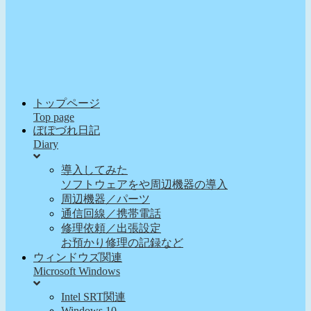
トップページ
Top page
ぽぽづれ日記
Diary
導入してみた
ソフトウェアをや周辺機器の導入
周辺機器／パーツ
通信回線／携帯電話
修理依頼／出張設定
お預かり修理の記録など
ウィンドウズ関連
Microsoft Windows
Intel SRT関連
Windows 10