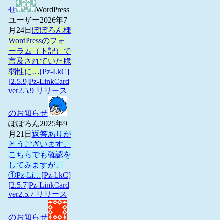
せ
WordPress
ユーザー
2026年7
月24日
ぽぽろん様
WordPressのフォ
ーラム（下記）で
言及されていた脆
弱性に…
[Pz-LkC]
[2.5.9]Pz-LinkCard
ver2.5.9 リリース
のお知らせ
ぽぽろん
2025年9
月21日
返答ありが
とうございます。
こちらでも確認を
してみますが、
①Pz-Li…
[Pz-LkC]
[2.5.7]Pz-LinkCard
ver2.5.7 リリース
のお知らせ