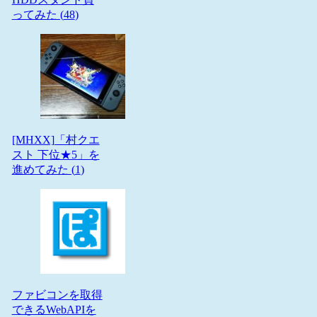
ってみた (
48
)
[MHXX]「村クエ
スト 下位★5」を
進めてみた (
1
)
ファビコンを取得
できるWebAPIを