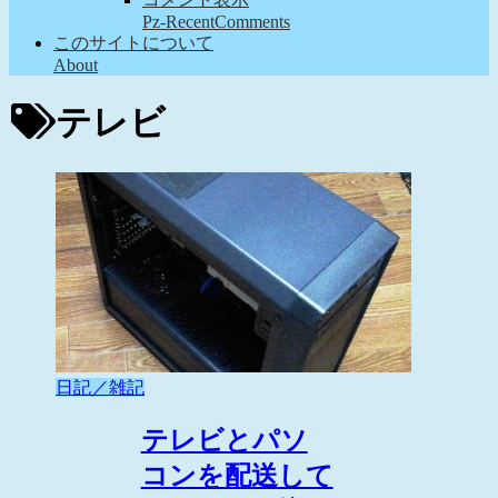
Pz-RecentComments
このサイトについて
About
テレビ
日記／雑記
テレビとパソ
コンを配送して