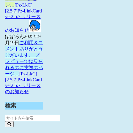
ン…
[Pz-LkC]
[2.5.7]Pz-LinkCard
ver2.5.7 リリース
のお知らせ
ぽぽろん
2025年9
月19日
ご利用＆コ
メントありがとう
ございます。 プ
レビューでは見ら
れるのに実際のペ
ージ…
[Pz-LkC]
[2.5.7]Pz-LinkCard
ver2.5.7 リリース
のお知らせ
検索