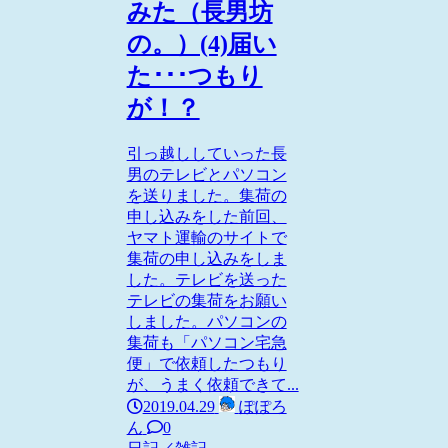
みた（長男坊
の。）(4)届い
た･･･つもり
が！？
引っ越ししていった長
男のテレビとパソコン
を送りました。集荷の
申し込みをした前回、
ヤマト運輸のサイトで
集荷の申し込みをしま
した。テレビを送った
テレビの集荷をお願い
しました。パソコンの
集荷も「パソコン宅急
便」で依頼したつもり
が、うまく依頼できて...
2019.04.29
ぽぽろ
ん
0