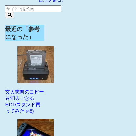
日記／雑記
最近の「参考
になった」
玄人志向のコピー
＆消去できる
HDDスタンド買
ってみた (
48
)