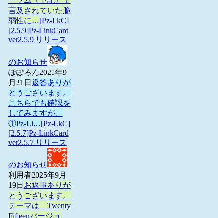
ーラム（下記）で
言及されていた脆
弱性に…
[Pz-LkC]
[2.5.9]Pz-LinkCard
ver2.5.9 リリース
のお知らせ
ぽぽろん
2025年9
月21日
返答ありが
とうございます。
こちらでも確認を
してみますが、
①Pz-Li…
[Pz-LkC]
[2.5.7]Pz-LinkCard
ver2.5.7 リリース
のお知らせ
利用者
2025年9月
19日
お返事ありが
とうございます。
テーマは Twenty
Fifteenバージョ