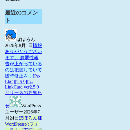
最近のコメン
ト
ぽぽろん
2026年8月1日
情報
ありがとうござい
ます。 脆弱性報
告が上がっている
のは把握していて
随時修正を…
[Pz-
LkC][2.5.9]Pz-
LinkCard ver2.5.9
リリースのお知ら
せ
WordPress
ユーザー
2026年7
月24日
ぽぽろん様
WordPressのフォ