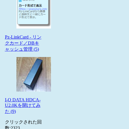
Pz-LinkCard - リン
クカード／DBキ
ャッシュ管理 (
5
)
I-O DATA HDCA-
U2.0Kを開けてみ
た (
9
)
クリックされた回
数:
2323