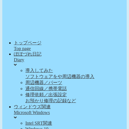
トップページ
Top page
ぽぽづれ日記
Diary
導入してみた
ソフトウェアをや周辺機器の導入
周辺機器／パーツ
通信回線／携帯電話
修理依頼／出張設定
お預かり修理の記録など
ウィンドウズ関連
Microsoft Windows
Intel SRT関連
Windows 10