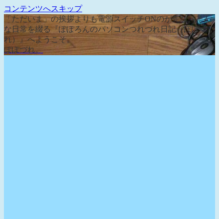
コンテンツへスキップ
「ただいま」の挨拶よりも電源スイッチONのが先な、そん
な日常を綴る『ぽぽろんのパソコンつれづれ日記（ぽぽづ
れ）』へようこそ。
ぽぽづれ。