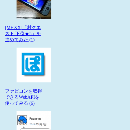
[MHXX]「村クエ
スト 下位★5」を
進めてみた (
1
)
ファビコンを取得
できるWebAPIを
使ってみる (
6
)