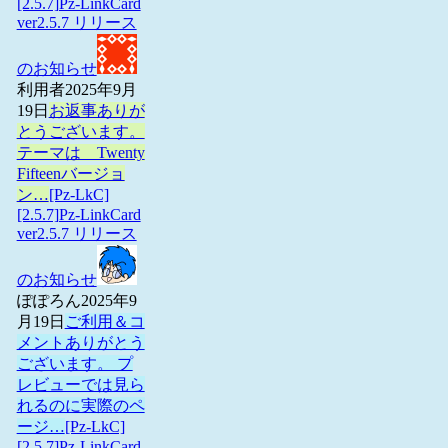
[2.5.7]Pz-LinkCard
ver2.5.7 リリース
のお知らせ
利用者
2025年9月
19日
お返事ありが
とうございます。
テーマは Twenty
Fifteenバージョ
ン…
[Pz-LkC]
[2.5.7]Pz-LinkCard
ver2.5.7 リリース
のお知らせ
ぽぽろん
2025年9
月19日
ご利用＆コ
メントありがとう
ございます。 プ
レビューでは見ら
れるのに実際のペ
ージ…
[Pz-LkC]
[2.5.7]Pz-LinkCard