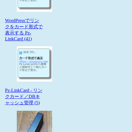
WordPressでリン
クをカード形式で
表示する Pz-
LinkCard (
41
)
Pz-LinkCard - リン
クカード／DBキ
ャッシュ管理 (
5
)