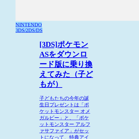
NINTENDO
3DS/2DS/DS
[3DS]ポケモン
ASをダウンロ
ード版に乗り換
えてみた（子ど
もが）
子どもたちの今年の誕
生日プレゼントは「ポ
ケットモンスター オメ
ガルビー」と、「ポケ
ットモンスター アルフ
ァサファイア」がセッ
トになって、特典アイ