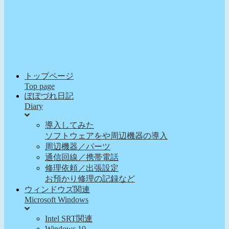
トップページ
Top page
ぽぽづれ日記
Diary
導入してみた
ソフトウェアをや周辺機器の導入
周辺機器／パーツ
通信回線／携帯電話
修理依頼／出張設定
お預かり修理の記録など
ウィンドウズ関連
Microsoft Windows
Intel SRT関連
Windows 10