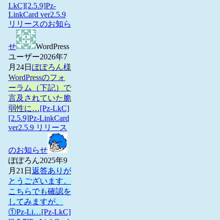
LkC][2.5.9]Pz-
LinkCard ver2.5.9
リリースのお知ら
せ
WordPress
ユーザー
2026年7
月24日
ぽぽろん様
WordPressのフォ
ーラム（下記）で
言及されていた脆
弱性に…
[Pz-LkC]
[2.5.9]Pz-LinkCard
ver2.5.9 リリース
のお知らせ
ぽぽろん
2025年9
月21日
返答ありが
とうございます。
こちらでも確認を
してみますが、
①Pz-Li…
[Pz-LkC]