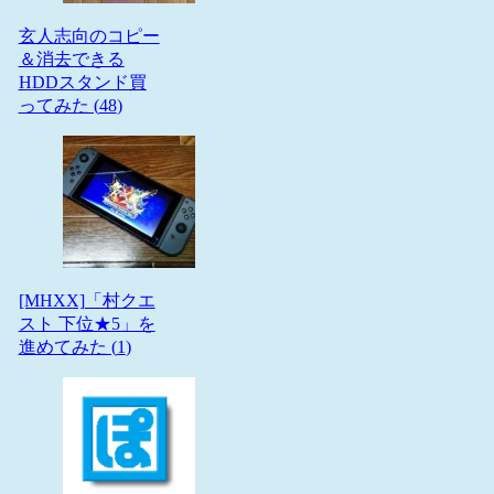
玄人志向のコピー
＆消去できる
HDDスタンド買
ってみた (
48
)
[MHXX]「村クエ
スト 下位★5」を
進めてみた (
1
)