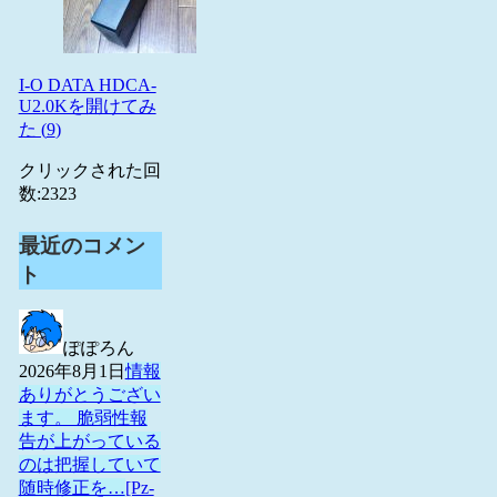
I-O DATA HDCA-
U2.0Kを開けてみ
た (
9
)
クリックされた回
数:
2323
最近のコメン
ト
ぽぽろん
2026年8月1日
情報
ありがとうござい
ます。 脆弱性報
告が上がっている
のは把握していて
随時修正を…
[Pz-