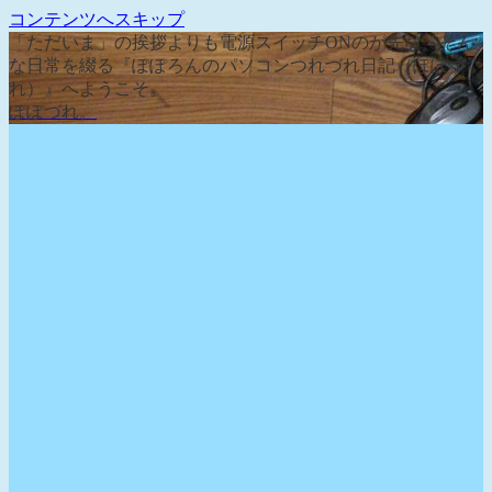
コンテンツへスキップ
「ただいま」の挨拶よりも電源スイッチONのが先な、そん
な日常を綴る『ぽぽろんのパソコンつれづれ日記（ぽぽづ
れ）』へようこそ。
ぽぽづれ。