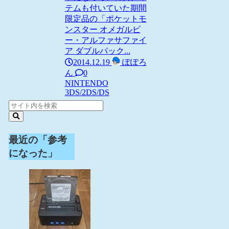
テムも付いていた期間
限定品の「ポケットモ
ンスター オメガルビ
ー・アルファサファイ
ア ダブルパック...
2014.12.19
ぽぽろ
ん
0
NINTENDO
3DS/2DS/DS
最近の「参考
になった」