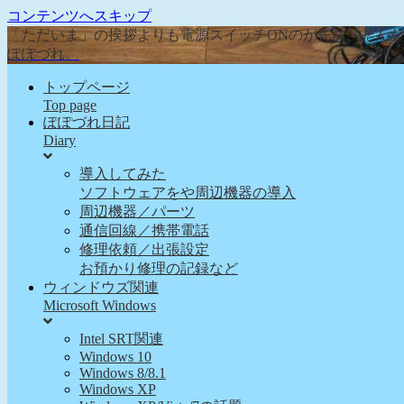
コンテンツへスキップ
「ただいま」の挨拶よりも電源スイッチONのが先な、そん
ぽぽづれ。
トップページ
Top page
ぽぽづれ日記
Diary
導入してみた
ソフトウェアをや周辺機器の導入
周辺機器／パーツ
通信回線／携帯電話
修理依頼／出張設定
お預かり修理の記録など
ウィンドウズ関連
Microsoft Windows
Intel SRT関連
Windows 10
Windows 8/8.1
Windows XP