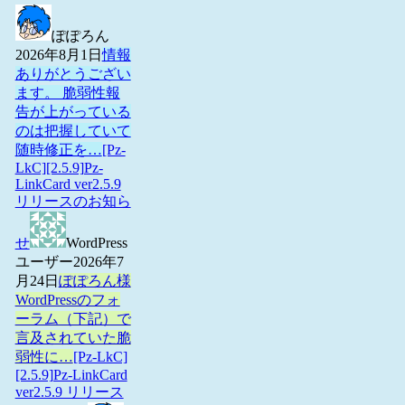
ぽぽろん
2026年8月1日
情報
ありがとうござい
ます。 脆弱性報
告が上がっている
のは把握していて
随時修正を…
[Pz-
LkC][2.5.9]Pz-
LinkCard ver2.5.9
リリースのお知ら
せ
WordPress
ユーザー
2026年7
月24日
ぽぽろん様
WordPressのフォ
ーラム（下記）で
言及されていた脆
弱性に…
[Pz-LkC]
[2.5.9]Pz-LinkCard
ver2.5.9 リリース