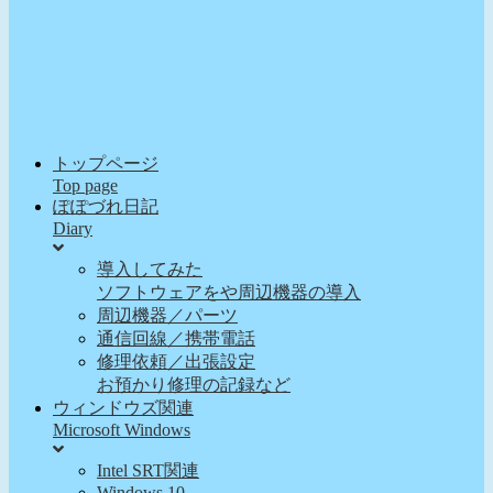
トップページ
Top page
ぽぽづれ日記
Diary
導入してみた
ソフトウェアをや周辺機器の導入
周辺機器／パーツ
通信回線／携帯電話
修理依頼／出張設定
お預かり修理の記録など
ウィンドウズ関連
Microsoft Windows
Intel SRT関連
Windows 10