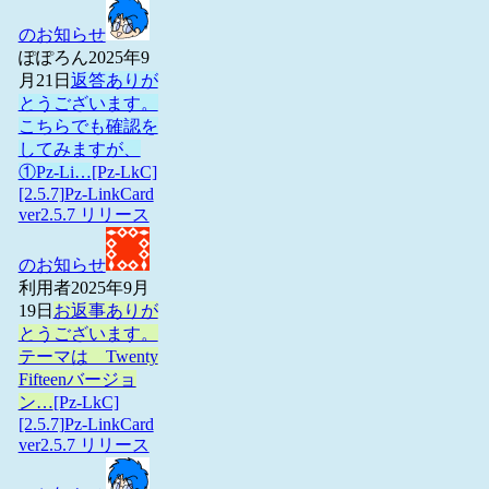
のお知らせ
ぽぽろん
2025年9
月21日
返答ありが
とうございます。
こちらでも確認を
してみますが、
①Pz-Li…
[Pz-LkC]
[2.5.7]Pz-LinkCard
ver2.5.7 リリース
のお知らせ
利用者
2025年9月
19日
お返事ありが
とうございます。
テーマは Twenty
Fifteenバージョ
ン…
[Pz-LkC]
[2.5.7]Pz-LinkCard
ver2.5.7 リリース