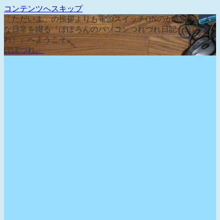
コンテンツへスキップ
「ただいま」の挨拶よりも電源スイッチONのが先な、そん
な日常を綴る『ぽぽろんのパソコンつれづれ日記（ぽぽづ
れ）』へようこそ。
ぽぽづれ。