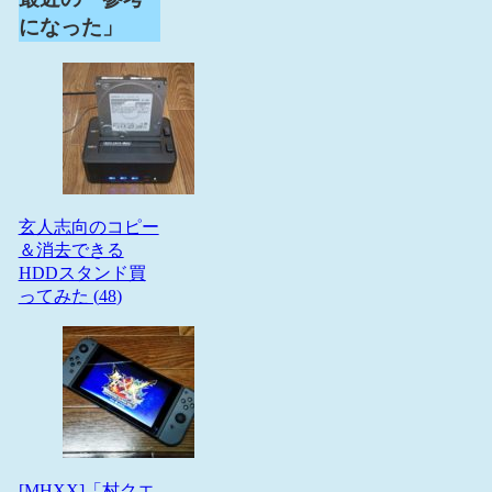
になった」
玄人志向のコピー
＆消去できる
HDDスタンド買
ってみた (
48
)
[MHXX]「村クエ