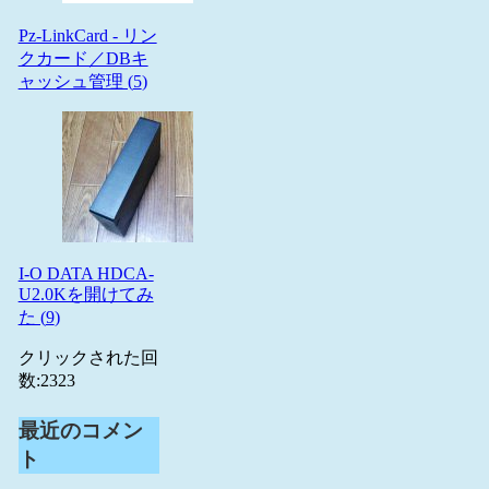
Pz-LinkCard - リン
クカード／DBキ
ャッシュ管理 (
5
)
I-O DATA HDCA-
U2.0Kを開けてみ
た (
9
)
クリックされた回
数:
2323
最近のコメン
ト