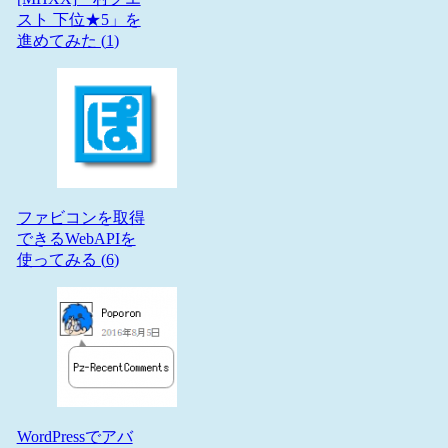
スト 下位★5」を
進めてみた (
1
)
ファビコンを取得
できるWebAPIを
使ってみる (
6
)
WordPressでアバ