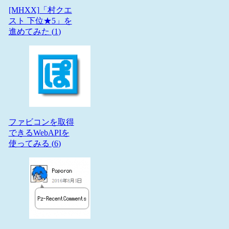
[MHXX]「村クエ
スト 下位★5」を
進めてみた (
1
)
ファビコンを取得
できるWebAPIを
使ってみる (
6
)