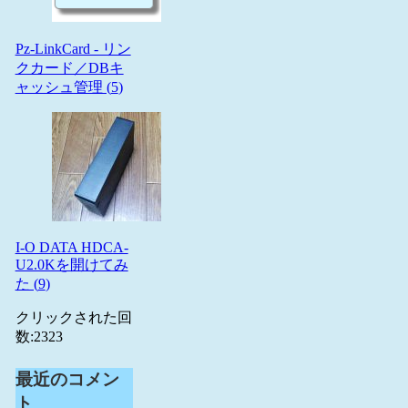
Pz-LinkCard - リン
クカード／DBキ
ャッシュ管理 (
5
)
I-O DATA HDCA-
U2.0Kを開けてみ
た (
9
)
クリックされた回
数:
2323
最近のコメン
ト