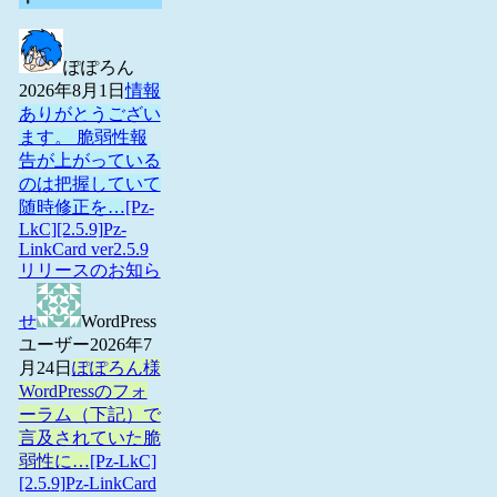
ぽぽろん
2026年8月1日
情報
ありがとうござい
ます。 脆弱性報
告が上がっている
のは把握していて
随時修正を…
[Pz-
LkC][2.5.9]Pz-
LinkCard ver2.5.9
リリースのお知ら
せ
WordPress
ユーザー
2026年7
月24日
ぽぽろん様
WordPressのフォ
ーラム（下記）で
言及されていた脆
弱性に…
[Pz-LkC]
[2.5.9]Pz-LinkCard