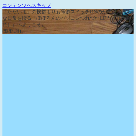
コンテンツへスキップ
「ただいま」の挨拶よりも電源スイッチONのが先な、そん
な日常を綴る『ぽぽろんのパソコンつれづれ日記（ぽぽづ
れ）』へようこそ。
ぽぽづれ。