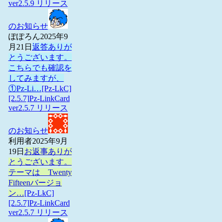
ver2.5.9 リリース
のお知らせ
ぽぽろん
2025年9
月21日
返答ありが
とうございます。
こちらでも確認を
してみますが、
①Pz-Li…
[Pz-LkC]
[2.5.7]Pz-LinkCard
ver2.5.7 リリース
のお知らせ
利用者
2025年9月
19日
お返事ありが
とうございます。
テーマは Twenty
Fifteenバージョ
ン…
[Pz-LkC]
[2.5.7]Pz-LinkCard
ver2.5.7 リリース