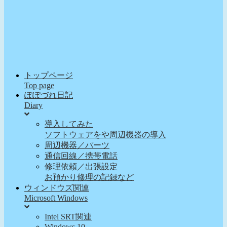
トップページ
Top page
ぽぽづれ日記
Diary
導入してみた
ソフトウェアをや周辺機器の導入
周辺機器／パーツ
通信回線／携帯電話
修理依頼／出張設定
お預かり修理の記録など
ウィンドウズ関連
Microsoft Windows
Intel SRT関連
Windows 10