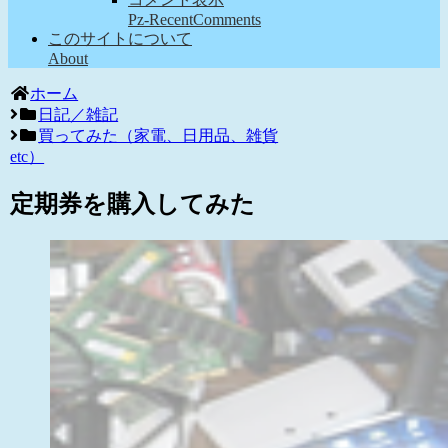
Pz-RecentComments
このサイトについて
About
ホーム
日記／雑記
買ってみた（家電、日用品、雑貨
etc）
定期券を購入してみた