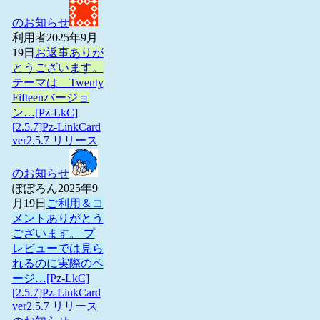
のお知らせ
利用者
2025年9月
19日
お返事ありが
とうございます。
テーマは Twenty
Fifteenバージョ
ン…
[Pz-LkC]
[2.5.7]Pz-LinkCard
ver2.5.7 リリース
のお知らせ
ぽぽろん
2025年9
月19日
ご利用＆コ
メントありがとう
ございます。 プ
レビューでは見ら
れるのに実際のペ
ージ…
[Pz-LkC]
[2.5.7]Pz-LinkCard
ver2.5.7 リリース