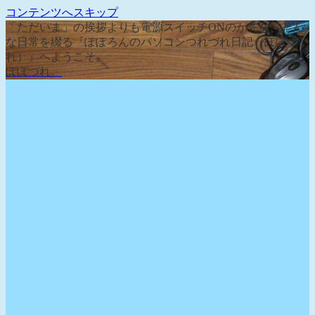
コンテンツへスキップ
「ただいま」の挨拶よりも電源スイッチONのが先な、そん
な日常を綴る『ぽぽろんのパソコンつれづれ日記（ぽぽづ
れ）』へようこそ。
ぽぽづれ。