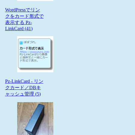
WordPressでリン
クをカード形式で
表示する Pz-
LinkCard (
41
)
Pz-LinkCard - リン
クカード／DBキ
ャッシュ管理 (
5
)