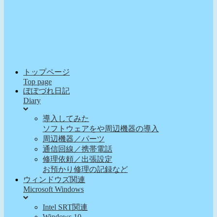
トップページ
Top page
ぽぽづれ日記
Diary
導入してみた
ソフトウェアをや周辺機器の導入
周辺機器／パーツ
通信回線／携帯電話
修理依頼／出張設定
お預かり修理の記録など
ウィンドウズ関連
Microsoft Windows
Intel SRT関連
Windows 10