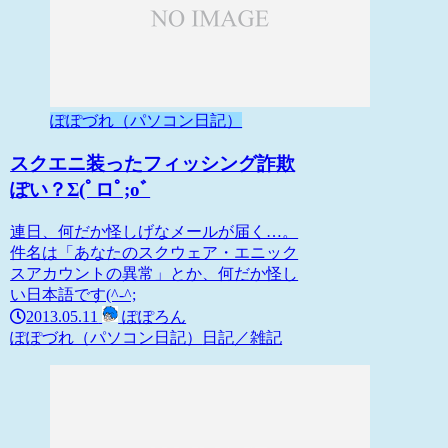
ぽぽづれ（パソコン日記）
スクエニ装ったフィッシング詐欺
ぽい？Σ(ﾟロﾟ;oﾞ
連日、何だか怪しげなメールが届く…。
件名は「あなたのスクウェア・エニック
スアカウントの異常」とか、何だか怪し
い日本語です(^-^;
2013.05.11
ぽぽろん
ぽぽづれ（パソコン日記）
日記／雑記