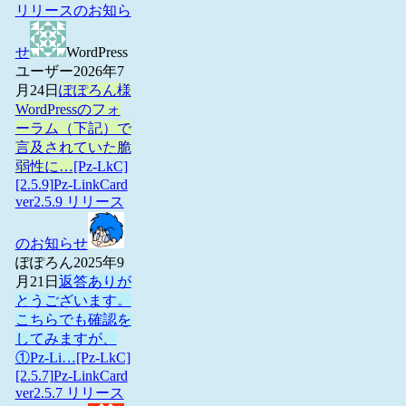
リリースのお知ら
せ
WordPress
ユーザー
2026年7
月24日
ぽぽろん様
WordPressのフォ
ーラム（下記）で
言及されていた脆
弱性に…
[Pz-LkC]
[2.5.9]Pz-LinkCard
ver2.5.9 リリース
のお知らせ
ぽぽろん
2025年9
月21日
返答ありが
とうございます。
こちらでも確認を
してみますが、
①Pz-Li…
[Pz-LkC]
[2.5.7]Pz-LinkCard
ver2.5.7 リリース