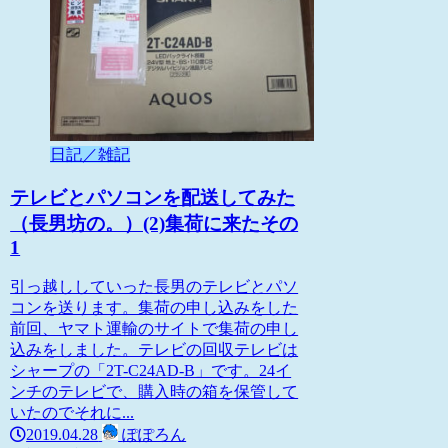
日記／雑記
テレビとパソコンを配送してみた
（長男坊の。）(2)集荷に来たその
1
引っ越ししていった長男のテレビとパソ
コンを送ります。集荷の申し込みをした
前回、ヤマト運輸のサイトで集荷の申し
込みをしました。テレビの回収テレビは
シャープの「2T-C24AD-B」です。24イ
ンチのテレビで、購入時の箱を保管して
いたのでそれに...
2019.04.28
ぽぽろん