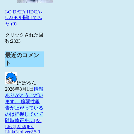
I-O DATA HDCA-
U2.0Kを開けてみ
た (
9
)
クリックされた回
数:
2323
最近のコメン
ト
ぽぽろん
2026年8月1日
情報
ありがとうござい
ます。 脆弱性報
告が上がっている
のは把握していて
随時修正を…
[Pz-
LkC][2.5.9]Pz-
LinkCard ver2.5.9