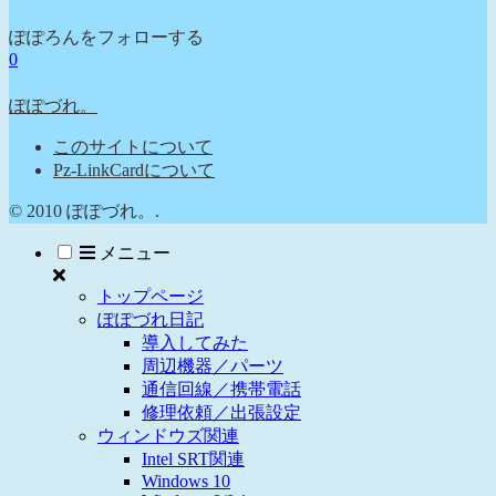
ぽぽろんをフォローする
0
ぽぽづれ。
このサイトについて
Pz-LinkCardについて
© 2010 ぽぽづれ。.
メニュー
トップページ
ぽぽづれ日記
導入してみた
周辺機器／パーツ
通信回線／携帯電話
修理依頼／出張設定
ウィンドウズ関連
Intel SRT関連
Windows 10