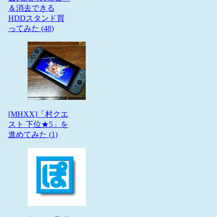
＆消去できる
HDDスタンド買
ってみた (
48
)
[MHXX]「村クエ
スト 下位★5」を
進めてみた (
1
)