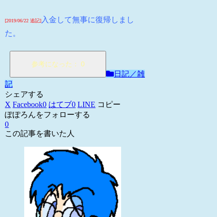
入金して無事に復帰しまし
[2019/06/22 追記]
た。
日記／雑
記
シェアする
X
Facebook
0
はてブ
0
LINE
コピー
ぽぽろんをフォローする
0
この記事を書いた人