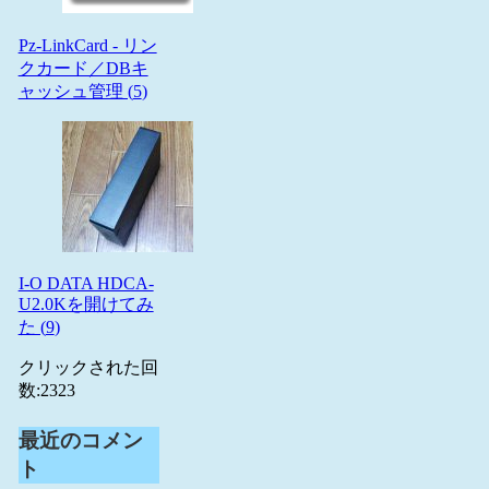
Pz-LinkCard - リン
クカード／DBキ
ャッシュ管理 (
5
)
I-O DATA HDCA-
U2.0Kを開けてみ
た (
9
)
クリックされた回
数:
2323
最近のコメン
ト