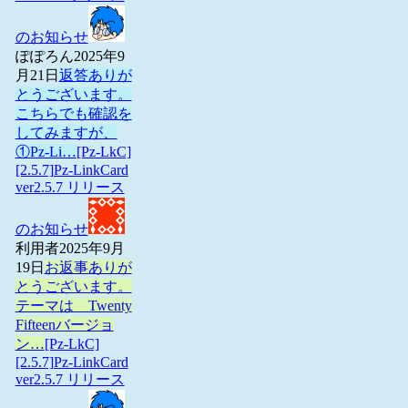
のお知らせ
ぽぽろん
2025年9
月21日
返答ありが
とうございます。
こちらでも確認を
してみますが、
①Pz-Li…
[Pz-LkC]
[2.5.7]Pz-LinkCard
ver2.5.7 リリース
のお知らせ
利用者
2025年9月
19日
お返事ありが
とうございます。
テーマは Twenty
Fifteenバージョ
ン…
[Pz-LkC]
[2.5.7]Pz-LinkCard
ver2.5.7 リリース