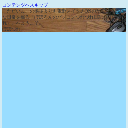
コンテンツへスキップ
「ただいま」の挨拶よりも電源スイッチONのが先な、そん
な日常を綴る『ぽぽろんのパソコンつれづれ日記（ぽぽづ
れ）』へようこそ。
ぽぽづれ。