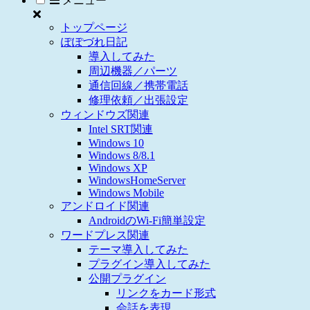
メニュー
トップページ
ぽぽづれ日記
導入してみた
周辺機器／パーツ
通信回線／携帯電話
修理依頼／出張設定
ウィンドウズ関連
Intel SRT関連
Windows 10
Windows 8/8.1
Windows XP
WindowsHomeServer
Windows Mobile
アンドロイド関連
AndroidのWi-Fi簡単設定
ワードプレス関連
テーマ導入してみた
プラグイン導入してみた
公開プラグイン
リンクをカード形式
会話を表現