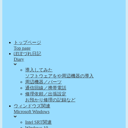
トップページ
Top page
ぽぽづれ日記
Diary
導入してみた
ソフトウェアをや周辺機器の導入
周辺機器／パーツ
通信回線／携帯電話
修理依頼／出張設定
お預かり修理の記録など
ウィンドウズ関連
Microsoft Windows
Intel SRT関連
Windows 10