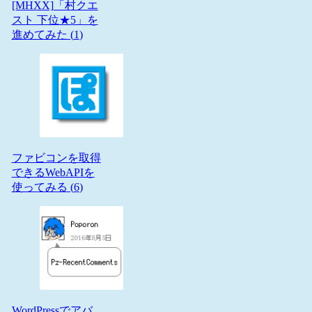
[MHXX]「村クエ
スト 下位★5」を
進めてみた (
1
)
ファビコンを取得
できるWebAPIを
使ってみる (
6
)
WordPressでアバ