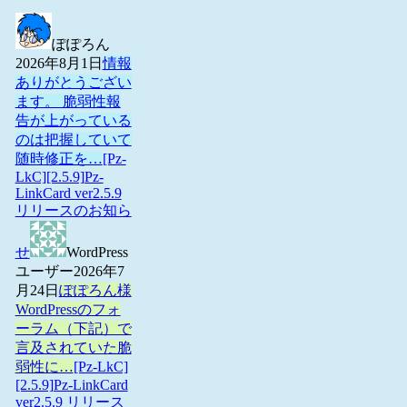
ぽぽろん
2026年8月1日
情報
ありがとうござい
ます。 脆弱性報
告が上がっている
のは把握していて
随時修正を…
[Pz-
LkC][2.5.9]Pz-
LinkCard ver2.5.9
リリースのお知ら
せ
WordPress
ユーザー
2026年7
月24日
ぽぽろん様
WordPressのフォ
ーラム（下記）で
言及されていた脆
弱性に…
[Pz-LkC]
[2.5.9]Pz-LinkCard
ver2.5.9 リリース