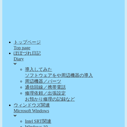
トップページ
Top page
ぽぽづれ日記
Diary
導入してみた
ソフトウェアをや周辺機器の導入
周辺機器／パーツ
通信回線／携帯電話
修理依頼／出張設定
お預かり修理の記録など
ウィンドウズ関連
Microsoft Windows
Intel SRT関連
Windows 10