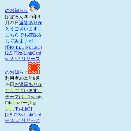
のお知らせ
ぽぽろん
2025年9
月21日
返答ありが
とうございます。
こちらでも確認を
してみますが、
①Pz-Li…
[Pz-LkC]
[2.5.7]Pz-LinkCard
ver2.5.7 リリース
のお知らせ
利用者
2025年9月
19日
お返事ありが
とうございます。
テーマは Twenty
Fifteenバージョ
ン…
[Pz-LkC]
[2.5.7]Pz-LinkCard
ver2.5.7 リリース