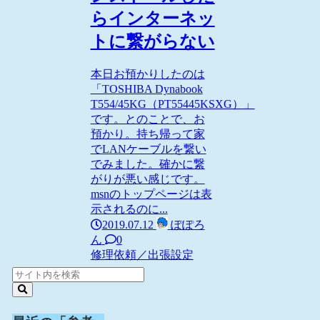
らインターネッ
トに繋がらない
本日お預かりしたのは
「TOSHIBA Dynabook
T554/45KG（PT55445KSXG）」
です。とのことで、お
預かり。持ち帰って家
でLANケーブルを繋い
でみました。確かに繋
がりが悪い感じです。
msnのトップページは表
示されるのに...
2019.07.12
ぽぽろ
ん
0
修理依頼／出張設定