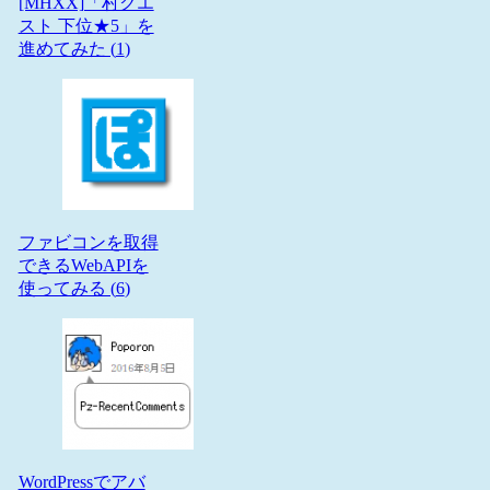
[MHXX]「村クエ
スト 下位★5」を
進めてみた (
1
)
ファビコンを取得
できるWebAPIを
使ってみる (
6
)
WordPressでアバ