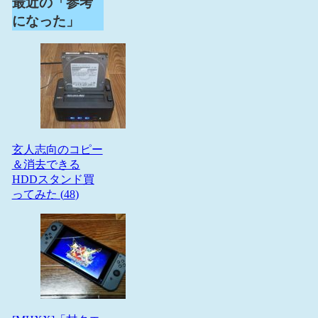
最近の「参考
になった」
玄人志向のコピー
＆消去できる
HDDスタンド買
ってみた (
48
)