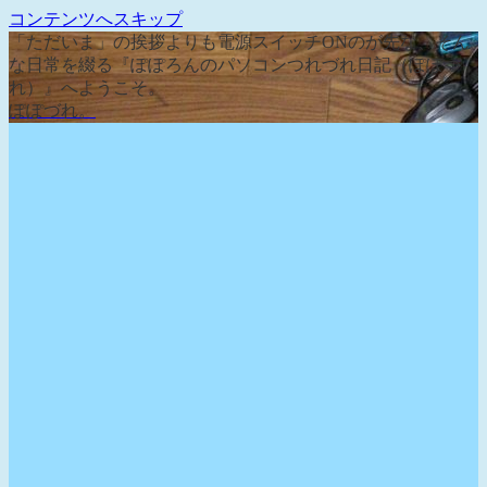
コンテンツへスキップ
「ただいま」の挨拶よりも電源スイッチONのが先な、そん
な日常を綴る『ぽぽろんのパソコンつれづれ日記（ぽぽづ
れ）』へようこそ。
ぽぽづれ。