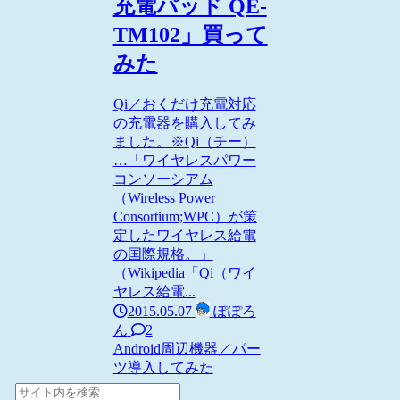
充電パッド QE-
TM102」買って
みた
Qi／おくだけ充電対応
の充電器を購入してみ
ました。※Qi（チー）
…「ワイヤレスパワー
コンソーシアム
（Wireless Power
Consortium;WPC）が策
定したワイヤレス給電
の国際規格。」
（Wikipedia「Qi（ワイ
ヤレス給電...
2015.05.07
ぽぽろ
ん
2
Android
周辺機器／パー
ツ
導入してみた