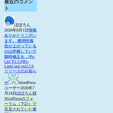
最近のコメン
ト
ぽぽろん
2026年8月1日
情報
ありがとうござい
ます。 脆弱性報
告が上がっている
のは把握していて
随時修正を…
[Pz-
LkC][2.5.9]Pz-
LinkCard ver2.5.9
リリースのお知ら
せ
WordPress
ユーザー
2026年7
月24日
ぽぽろん様
WordPressのフォ
ーラム（下記）で
言及されていた脆