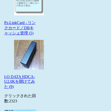
Pz-LinkCard - リン
クカード／DBキ
ャッシュ管理 (
5
)
I-O DATA HDCA-
U2.0Kを開けてみ
た (
9
)
クリックされた回
数:
2323