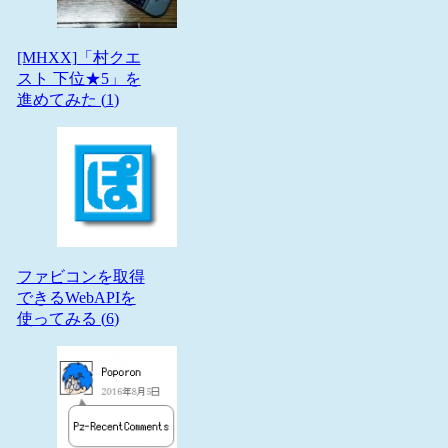
[MHXX]「村クエ
スト 下位★5」を
進めてみた (
1
)
ファビコンを取得
できるWebAPIを
使ってみる (
6
)