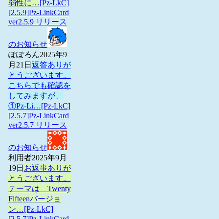
弱性に…
[Pz-LkC]
[2.5.9]Pz-LinkCard
ver2.5.9 リリース
のお知らせ
ぽぽろん
2025年9
月21日
返答ありが
とうございます。
こちらでも確認を
してみますが、
①Pz-Li…
[Pz-LkC]
[2.5.7]Pz-LinkCard
ver2.5.7 リリース
のお知らせ
利用者
2025年9月
19日
お返事ありが
とうございます。
テーマは Twenty
Fifteenバージョ
ン…
[Pz-LkC]
[2.5.7]Pz-LinkCard