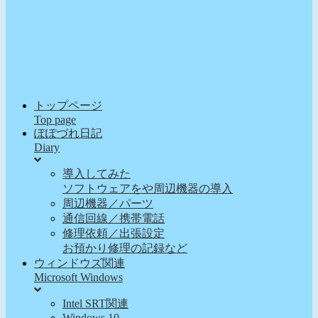
トップページ
Top page
ぽぽづれ日記
Diary
導入してみた
ソフトウェアをや周辺機器の導入
周辺機器／パーツ
通信回線／携帯電話
修理依頼／出張設定
お預かり修理の記録など
ウィンドウズ関連
Microsoft Windows
Intel SRT関連
Windows 10