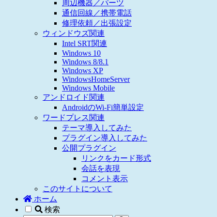
周辺機器／パーツ
通信回線／携帯電話
修理依頼／出張設定
ウィンドウズ関連
Intel SRT関連
Windows 10
Windows 8/8.1
Windows XP
WindowsHomeServer
Windows Mobile
アンドロイド関連
AndroidのWi-Fi簡単設定
ワードプレス関連
テーマ導入してみた
プラグイン導入してみた
公開プラグイン
リンクをカード形式
会話を表現
コメント表示
このサイトについて
ホーム
検索