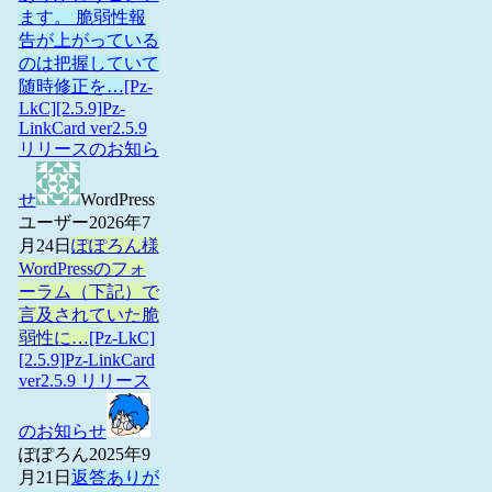
ます。 脆弱性報
告が上がっている
のは把握していて
随時修正を…
[Pz-
LkC][2.5.9]Pz-
LinkCard ver2.5.9
リリースのお知ら
せ
WordPress
ユーザー
2026年7
月24日
ぽぽろん様
WordPressのフォ
ーラム（下記）で
言及されていた脆
弱性に…
[Pz-LkC]
[2.5.9]Pz-LinkCard
ver2.5.9 リリース
のお知らせ
ぽぽろん
2025年9
月21日
返答ありが