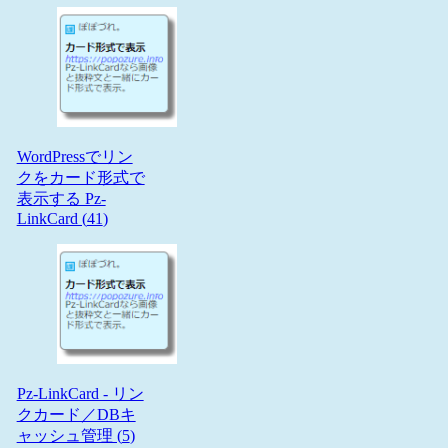
WordPressでリン
クをカード形式で
表示する Pz-
LinkCard (
41
)
Pz-LinkCard - リン
クカード／DBキ
ャッシュ管理 (
5
)