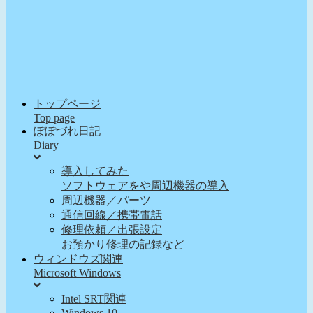
トップページ
Top page
ぽぽづれ日記
Diary
導入してみた
ソフトウェアをや周辺機器の導入
周辺機器／パーツ
通信回線／携帯電話
修理依頼／出張設定
お預かり修理の記録など
ウィンドウズ関連
Microsoft Windows
Intel SRT関連
Windows 10