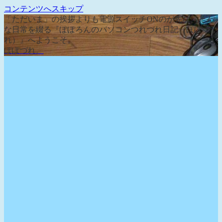
コンテンツへスキップ
「ただいま」の挨拶よりも電源スイッチONのが先な、そん
な日常を綴る『ぽぽろんのパソコンつれづれ日記（ぽぽづ
れ）』へようこそ。
ぽぽづれ。