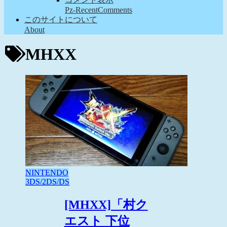
Pz-RecentComments
このサイトについて
About
MHXX
NINTENDO
3DS/2DS/DS
[MHXX]「村ク
エスト 下位