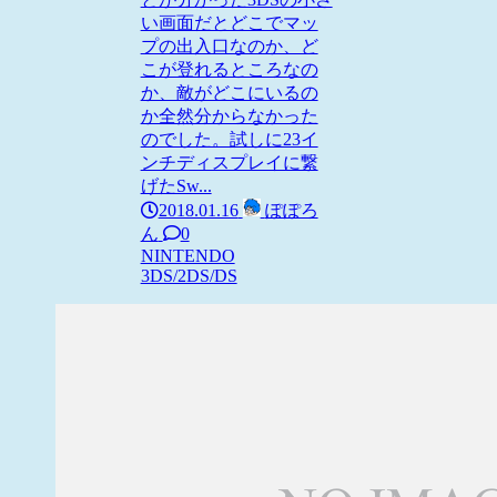
い画面だとどこでマッ
プの出入口なのか、ど
こが登れるところなの
か、敵がどこにいるの
か全然分からなかった
のでした。試しに23イ
ンチディスプレイに繋
げたSw...
2018.01.16
ぽぽろ
ん
0
NINTENDO
3DS/2DS/DS