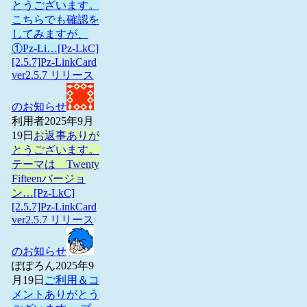
とうございます。
こちらでも確認を
してみますが、
①Pz-Li…
[Pz-LkC]
[2.5.7]Pz-LinkCard
ver2.5.7 リリース
のお知らせ
利用者
2025年9月
19日
お返事ありが
とうございます。
テーマは Twenty
Fifteenバージョ
ン…
[Pz-LkC]
[2.5.7]Pz-LinkCard
ver2.5.7 リリース
のお知らせ
ぽぽろん
2025年9
月19日
ご利用＆コ
メントありがとう