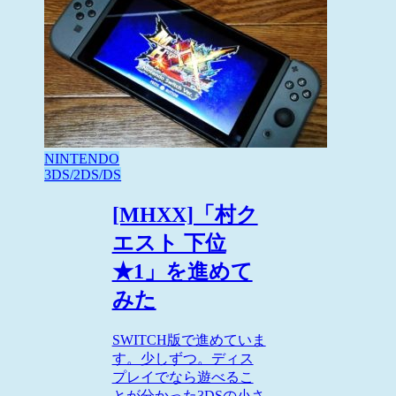
NINTENDO
3DS/2DS/DS
[MHXX]「村ク
エスト 下位
★1」を進めて
みた
SWITCH版で進めていま
す。少しずつ。ディス
プレイでなら遊べるこ
とが分かった3DSの小さ