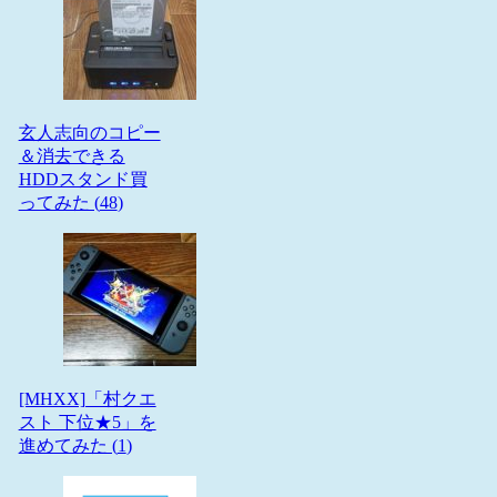
玄人志向のコピー
＆消去できる
HDDスタンド買
ってみた (
48
)
[MHXX]「村クエ
スト 下位★5」を
進めてみた (
1
)