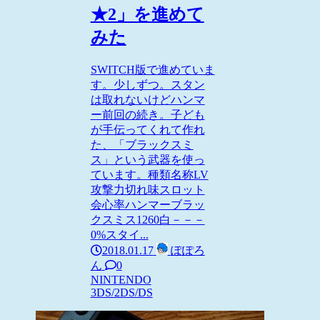
★2」を進めて
みた
SWITCH版で進めていま
す。少しずつ。スタン
は取れないけどハンマ
ー前回の続き。子ども
が手伝ってくれて作れ
た、「ブラックスミ
ス」という武器を使っ
ています。種類名称LV
攻撃力切れ味スロット
会心率ハンマーブラッ
クスミス1260白－－－
0%スタイ...
2018.01.17
ぽぽろ
ん
0
NINTENDO
3DS/2DS/DS