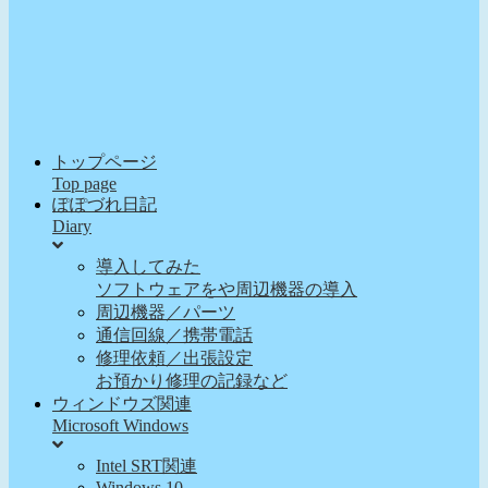
トップページ
Top page
ぽぽづれ日記
Diary
導入してみた
ソフトウェアをや周辺機器の導入
周辺機器／パーツ
通信回線／携帯電話
修理依頼／出張設定
お預かり修理の記録など
ウィンドウズ関連
Microsoft Windows
Intel SRT関連
Windows 10