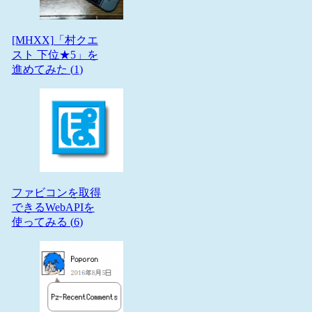
[MHXX]「村クエ
スト 下位★5」を
進めてみた (
1
)
ファビコンを取得
できるWebAPIを
使ってみる (
6
)