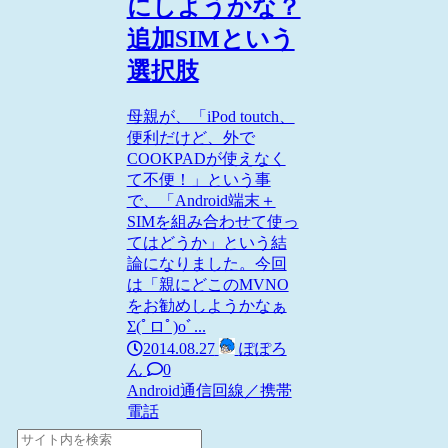
にしようかな？
追加SIMという
選択肢
母親が、「iPod toutch、
便利だけど、外で
COOKPADが使えなく
て不便！」という事
で、「Android端末＋
SIMを組み合わせて使っ
てはどうか」という結
論になりました。今回
は「親にどこのMVNO
をお勧めしようかなぁ
Σ(ﾟロﾟ)oﾞ...
2014.08.27
ぽぽろ
ん
0
Android
通信回線／携帯
電話