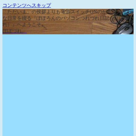
コンテンツへスキップ
「ただいま」の挨拶よりも電源スイッチONのが先な、そん
な日常を綴る『ぽぽろんのパソコンつれづれ日記（ぽぽづ
れ）』へようこそ。
ぽぽづれ。