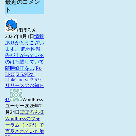
最近のコメン
ト
ぽぽろん
2026年8月1日
情報
ありがとうござい
ます。 脆弱性報
告が上がっている
のは把握していて
随時修正を…
[Pz-
LkC][2.5.9]Pz-
LinkCard ver2.5.9
リリースのお知ら
せ
WordPress
ユーザー
2026年7
月24日
ぽぽろん様
WordPressのフォ
ーラム（下記）で
言及されていた脆