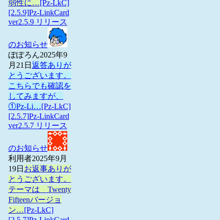
弱性に…
[Pz-LkC]
[2.5.9]Pz-LinkCard
ver2.5.9 リリース
のお知らせ
ぽぽろん
2025年9
月21日
返答ありが
とうございます。
こちらでも確認を
してみますが、
①Pz-Li…
[Pz-LkC]
[2.5.7]Pz-LinkCard
ver2.5.7 リリース
のお知らせ
利用者
2025年9月
19日
お返事ありが
とうございます。
テーマは Twenty
Fifteenバージョ
ン…
[Pz-LkC]
[2.5.7]Pz-LinkCard