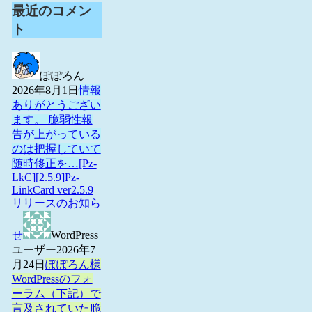
最近のコメン
ト
ぽぽろん
2026年8月1日
情報
ありがとうござい
ます。 脆弱性報
告が上がっている
のは把握していて
随時修正を…
[Pz-
LkC][2.5.9]Pz-
LinkCard ver2.5.9
リリースのお知ら
せ
WordPress
ユーザー
2026年7
月24日
ぽぽろん様
WordPressのフォ
ーラム（下記）で
言及されていた脆