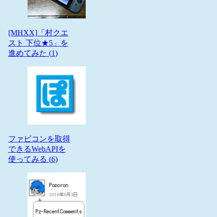
[MHXX]「村クエ
スト 下位★5」を
進めてみた (
1
)
ファビコンを取得
できるWebAPIを
使ってみる (
6
)