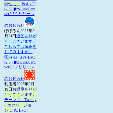
弱性に…
[Pz-LkC]
[2.5.9]Pz-LinkCard
ver2.5.9 リリース
のお知らせ
ぽぽろん
2025年9
月21日
返答ありが
とうございます。
こちらでも確認を
してみますが、
①Pz-Li…
[Pz-LkC]
[2.5.7]Pz-LinkCard
ver2.5.7 リリース
のお知らせ
利用者
2025年9月
19日
お返事ありが
とうございます。
テーマは Twenty
Fifteenバージョ
ン…
[Pz-LkC]