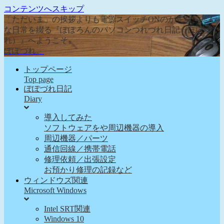
コンテンツへスキップ
「ただいま」の挨拶よりも電源スイッチONのが先な、そん
な日常を綴る『ぽぽろんのパソコンつれづれ日記（ぽぽづ
れ）』へようこそ。
ぽぽづれ。
トップページ
Top page
ぽぽづれ日記
Diary
導入してみた
ソフトウェアをや周辺機器の導入
周辺機器／パーツ
通信回線／携帯電話
修理依頼／出張設定
お預かり修理の記録など
ウィンドウズ関連
Microsoft Windows
Intel SRT関連
Windows 10