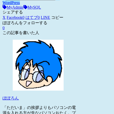
WordPress
MyAdmin
MySQL
シェアする
X
Facebook
0
はてブ
0
LINE
コピー
ぽぽろんをフォローする
0
この記事を書いた人
ぽぽろん
「ただいま」の挨拶よりもパソコンの電
源を入れる方が先なパソコンおたく。プ