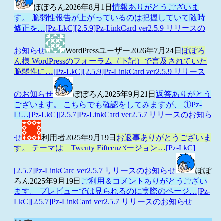
ぽぽろん
2026年8月1日
情報ありがとうございま
す。 脆弱性報告が上がっているのは把握していて随時
修正を…
[Pz-LkC][2.5.9]Pz-LinkCard ver2.5.9 リリースの
お知らせ
WordPressユーザー
2026年7月24日
ぽぽろ
ん様 WordPressのフォーラム（下記）で言及されていた
脆弱性に…
[Pz-LkC][2.5.9]Pz-LinkCard ver2.5.9 リリース
のお知らせ
ぽぽろん
2025年9月21日
返答ありがとう
ございます。 こちらでも確認をしてみますが、 ①Pz-
Li…
[Pz-LkC][2.5.7]Pz-LinkCard ver2.5.7 リリースのお知ら
せ
利用者
2025年9月19日
お返事ありがとうございま
す。 テーマは Twenty Fifteenバージョン…
[Pz-LkC]
[2.5.7]Pz-LinkCard ver2.5.7 リリースのお知らせ
ぽぽ
ろん
2025年9月19日
ご利用＆コメントありがとうござい
ます。 プレビューでは見られるのに実際のページ…
[Pz-
LkC][2.5.7]Pz-LinkCard ver2.5.7 リリースのお知らせ