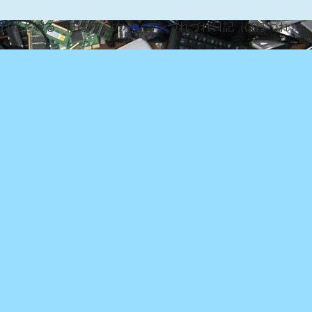
な日常を綴る『ぽぽろんのパソコンつれづれ日記（ぽぽづれ）