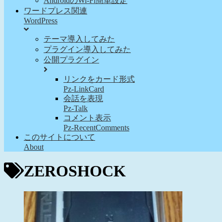
AndroidのWi-Fi簡単設定
ワードプレス関連
WordPress
テーマ導入してみた
プラグイン導入してみた
公開プラグイン
リンクをカード形式
Pz-LinkCard
会話を表現
Pz-Talk
コメント表示
Pz-RecentComments
このサイトについて
About
ZEROSHOCK