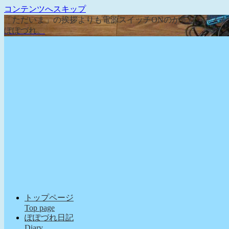
コンテンツへスキップ
「ただいま」の挨拶よりも電源スイッチONのが先な、そん
ぽぽづれ。
トップページ
Top page
ぽぽづれ日記
Diary