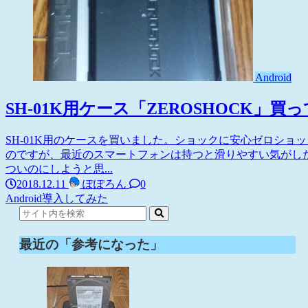
Android
SH-01K用ケース「ZEROSHOCK」買
SH-01K用のケースを買いました。ショックに安心ゼロショッ
のですが、最近のスマートフォンは持つと滑りやすい気がし
ついのにしようと思...
2018.12.11
ぽぽろん
0
Android
導入してみた
最近の「参考になった」