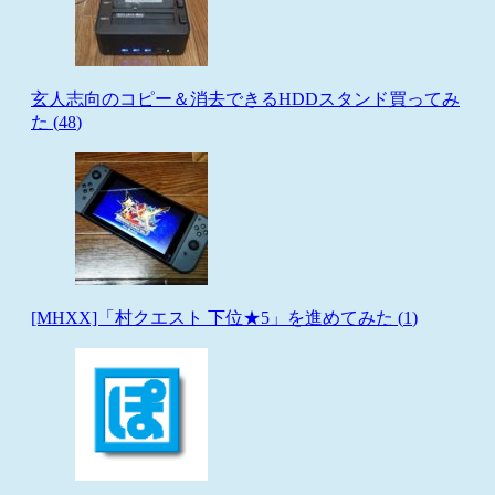
玄人志向のコピー＆消去できるHDDスタンド買ってみ
た (
48
)
[MHXX]「村クエスト 下位★5」を進めてみた (
1
)