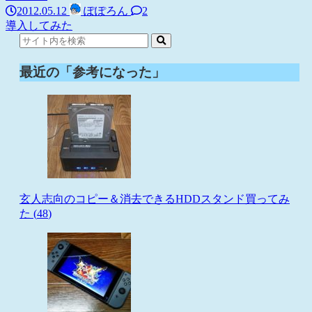
2012.05.12
ぽぽろん
2
導入してみた
最近の「参考になった」
玄人志向のコピー＆消去できるHDDスタンド買ってみ
た (
48
)