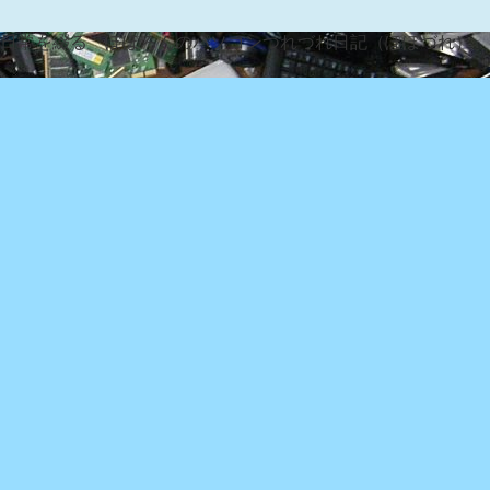
な日常を綴る『ぽぽろんのパソコンつれづれ日記（ぽぽづれ）