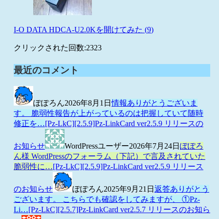
I-O DATA HDCA-U2.0Kを開けてみた (
9
)
クリックされた回数:
2323
最近のコメント
ぽぽろん
2026年8月1日
情報ありがとうございま
す。 脆弱性報告が上がっているのは把握していて随時
修正を…
[Pz-LkC][2.5.9]Pz-LinkCard ver2.5.9 リリースの
お知らせ
WordPressユーザー
2026年7月24日
ぽぽろ
ん様 WordPressのフォーラム（下記）で言及されていた
脆弱性に…
[Pz-LkC][2.5.9]Pz-LinkCard ver2.5.9 リリース
のお知らせ
ぽぽろん
2025年9月21日
返答ありがとう
ございます。 こちらでも確認をしてみますが、 ①Pz-
Li…
[Pz-LkC][2.5.7]Pz-LinkCard ver2.5.7 リリースのお知ら