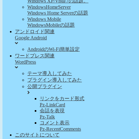
Windows XP/Vista/7の話題。
WindowsHomeServer
Windows Home Serverの話題
Windows Mobile
WindowsMobileの話題
アンドロイド関連
Google Android
AndroidのWi-Fi簡単設定
ワードプレス関連
WordPress
テーマ導入してみた
プラグイン導入してみた
公開プラグイン
リンクをカード形式
Pz-LinkCard
会話を表現
Pz-Talk
コメント表示
Pz-RecentComments
このサイトについて