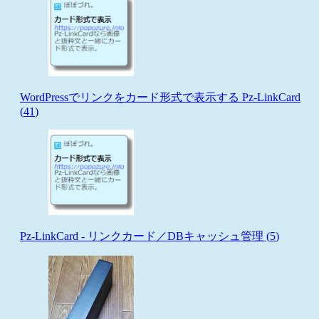
WordPressでリンクをカード形式で表示する Pz-LinkCard
(
41
)
Pz-LinkCard - リンクカード／DBキャッシュ管理 (
5
)