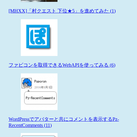
[MHXX]「村クエスト 下位★5」を進めてみた (
1
)
ファビコンを取得できるWebAPIを使ってみる (
6
)
WordPressでアバターと共にコメントを表示するPz-
RecentComments (
11
)