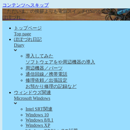
コンテンツへスキップ
「ただいま」の挨拶よりも電源スイッチONのが先な、そん
ぽぽづれ。
トップページ
Top page
ぽぽづれ日記
Diary
導入してみた
ソフトウェアをや周辺機器の導入
周辺機器／パーツ
通信回線／携帯電話
修理依頼／出張設定
お預かり修理の記録など
ウィンドウズ関連
Microsoft Windows
Intel SRT関連
Windows 10
Windows 8/8.1
Windows XP